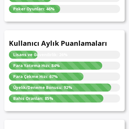
Poker Oyunları:
46%
Kullanıcı Aylık Puanlamaları
Lisans ve Güvenilirlik:
26%
Para Yatırma Hızı:
84%
Para Çekme Hızı:
67%
Üyelik/Deneme Bonusu:
92%
Bahis Oranları:
85%