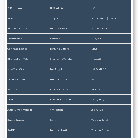
B. Dortmund
Hoffenheim
1/1
Metz
Troyes
Korner Aralığı : 9-11
Akhmat Grozny
Nizhny Novgorod
Korner : 1.5 Alt
Fredrikstad
Raufoss
1 veya 2
Go Ahead Eagles
Fortuna Sittard
MS2
Changchun Yatai
Shandong Taishan
1 veya 2
New York City
Los Angeles
1/2 & Alt 2.5
Darmstadt 98
Karlsruher SC
X/1
Patronato
Independiente
Skor : 2:1
LASK
Rheindorf Altach
Tek/Çift : Çift
Avusturya Viyana II
Amstetten
2 & Alt 2.5
Cercle Brugge
Gent
Toplam Gol : 3
RWDM
Lommel United
Toplam Gol : 4