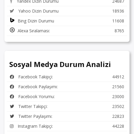
Yandex Dizin Durumu
24687
Yahoo Dizin Durumu
18936
Bing Dizin Durumu
11608
Alexa Sıralaması:
8765
Sosyal Medya Durum Analizi
Facebook Takipçi:
44912
Facebook Paylaşımı:
21560
Facebook Yorumu:
23000
Twitter Takipçi:
23502
Twitter Paylaşımı:
22823
Instagram Takipçi:
44228