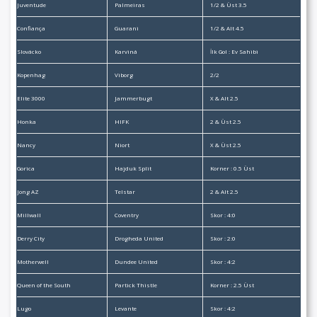
Juventude
Palmeiras
1/2 & Üst 3.5
Confiança
Guarani
1/2 & Alt 4.5
Slovácko
Karviná
İlk Gol : Ev Sahibi
Kopenhag
Viborg
2/2
Elite 3000
Jammerbugt
X & Alt 2.5
Honka
HIFK
2 & Üst 2.5
Nancy
Niort
X & Üst 2.5
Gorica
Hajduk Split
Korner : 0.5 Üst
Jong AZ
Telstar
2 & Alt 2.5
Millwall
Coventry
Skor : 4:0
Derry City
Drogheda United
Skor : 2:0
Motherwell
Dundee United
Skor : 4:2
Queen of the South
Partick Thistle
Korner : 2.5 Üst
Lugo
Levante
Skor : 4:2