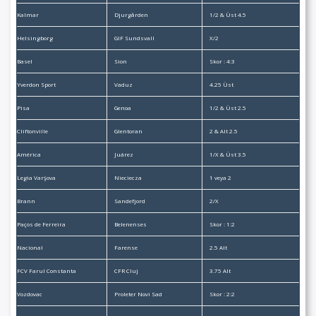
Kalmar
Djurgården
1/2 & Üst 4.5
Helsingborg
GIF Sundsvall
X/2
Basel
Sion
Skor : 4:3
Yverdon Sport
Vaduz
4.25 Üst
Pisa
Genoa
1/2 & Üst 2.5
Cliftonville
Glentoran
2 & Alt 2.5
América
Juárez
1/X & Üst 3.5
Legia Varşova
Nieciecza
1 veya 2
Brann
Sandefjord
2/X
Paços de Ferreira
Belenenses
Skor : 1:2
Nacional
Farense
2.5 Alt
FCV Farul Constanta
CFR Cluj
3.75 Alt
Vozdovac
Proleter Novi Sad
Skor : 2:2