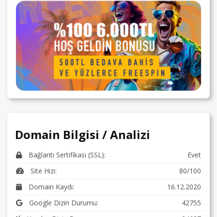
Domain Bilgisi / Analizi
Bağlantı Sertifikası (SSL):
Evet
Site Hızı:
80/100
Domain Kaydı:
16.12.2020
Google Dizin Durumu:
42755