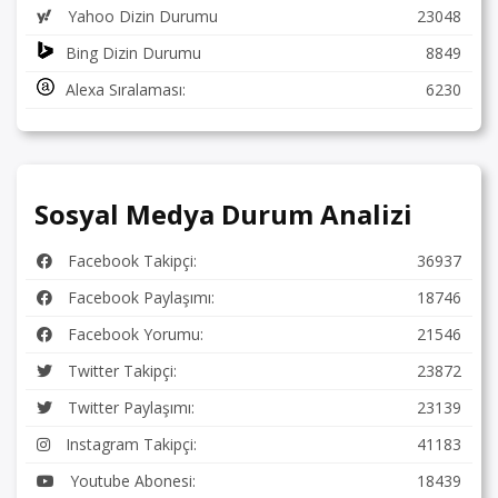
Yahoo Dizin Durumu
23048
Bing Dizin Durumu
8849
Alexa Sıralaması:
6230
Sosyal Medya Durum Analizi
Facebook Takipçi:
36937
Facebook Paylaşımı:
18746
Facebook Yorumu:
21546
Twitter Takipçi:
23872
Twitter Paylaşımı:
23139
Instagram Takipçi:
41183
Youtube Abonesi:
18439