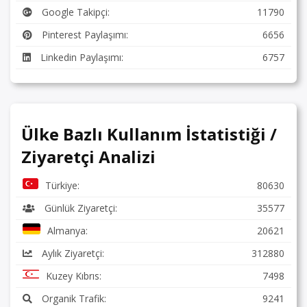
Google Takipçi:
11790
Pinterest Paylaşımı:
6656
Linkedin Paylaşımı:
6757
Ülke Bazlı Kullanım İstatistiği /
Ziyaretçi Analizi
Türkiye:
80630
Günlük Ziyaretçi:
35577
Almanya:
20621
Aylık Ziyaretçi:
312880
Kuzey Kıbrıs:
7498
Organik Trafik:
9241