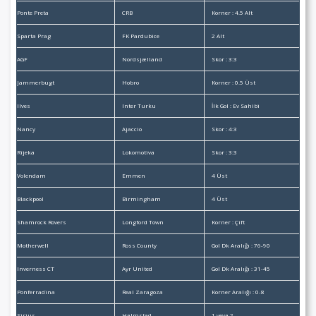
Ponte Preta
CRB
Korner : 4.5 Alt
Sparta Prag
FK Pardubice
2 Alt
AGF
Nordsjælland
Skor : 3:3
Jammerbugt
Hobro
Korner : 0.5 Üst
Ilves
Inter Turku
İlk Gol : Ev Sahibi
Nancy
Ajaccio
Skor : 4:3
Rijeka
Lokomotiva
Skor : 3:3
Volendam
Emmen
4 Üst
Blackpool
Birmingham
4 Üst
Shamrock Rovers
Longford Town
Korner : Çift
Motherwell
Ross County
Gol Dk Aralığı : 76-90
Inverness CT
Ayr United
Gol Dk Aralığı : 31-45
Ponferradina
Real Zaragoza
Korner Aralığı : 0-8
Sirius
Halmstad
1 veya 2