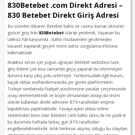
830Betebet .com Direkt Adresi –
830 Betebet Direkt Giriş Adresi
Bu süreden itibaren Betebet bahis ve casino kumar sitesinin
güncel giriş linki
830Betebet
olarak yenilendi. Yaşanan bu
talihsiz hâl karşısında , bahis müdavimleri gecikmeden
kasavet kapılarak geçerli resmi adres sorgulama eforuna
kalkmaktadır.
Aralıksız servis için yoğun uğraşan Betebet websitesi taze
giriş linkine çok kısa zamanda geçiş yaparak bu istenmeyen
duruma karşı çıkış yolu üretmiştir. Yurdumuzdaki ilgili kurum,
kaçak iddaa sınıflandırmasında yer gören platformların
Türkiye sınırlarında faaliyet yürütmesine yasalar çerçevesinde
onay vermemektedir ve böyle olmasından dolayı da resmi
olarak kullanılan direkt adresine BTK tarafından erişime
kapatılması yapılmaktadır. Yasaya aykırı iddaa online
sitelerinden birisi olan Betebet canlı bahis sitesi de ne yazık ki
bu durumda haftada birkaç gün BTK tarafından
engellenebilmektedir. Artık herkesin alışmış olduğu bu olaydan