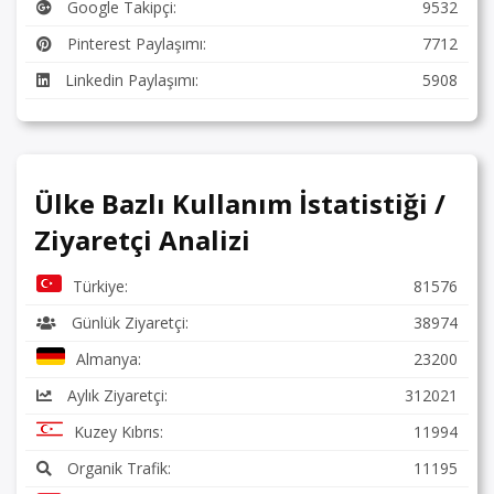
Google Takipçi:
9532
Pinterest Paylaşımı:
7712
Linkedin Paylaşımı:
5908
Ülke Bazlı Kullanım İstatistiği /
Ziyaretçi Analizi
Türkiye:
81576
Günlük Ziyaretçi:
38974
Almanya:
23200
Aylık Ziyaretçi:
312021
Kuzey Kıbrıs:
11994
Organik Trafik:
11195