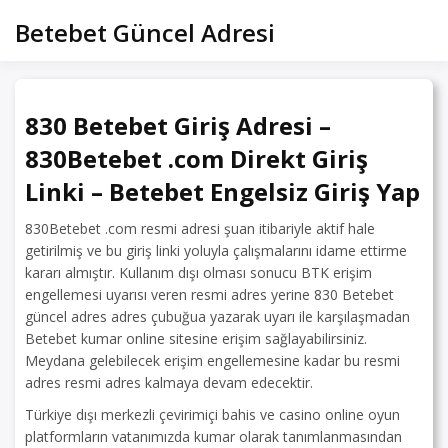
Skip
Betebet Güncel Adresi
to
content
830 Betebet Giriş Adresi –
830Betebet .com Direkt Giriş
Linki – Betebet Engelsiz Giriş Yap
830Betebet .com resmi adresi şuan itibariyle aktif hale
getirilmiş ve bu giriş linki yoluyla çalışmalarını idame ettirme
kararı almıştır. Kullanım dışı olması sonucu BTK erişim
engellemesi uyarısı veren resmi adres yerine 830 Betebet
güncel adres adres çubuğua yazarak uyarı ile karşılaşmadan
Betebet kumar online sitesine erişim sağlayabilirsiniz.
Meydana gelebilecek erişim engellemesine kadar bu resmi
adres resmi adres kalmaya devam edecektir.
Türkiye dışı merkezli çevirimiçi bahis ve casino online oyun
platformların vatanımızda kumar olarak tanımlanmasından