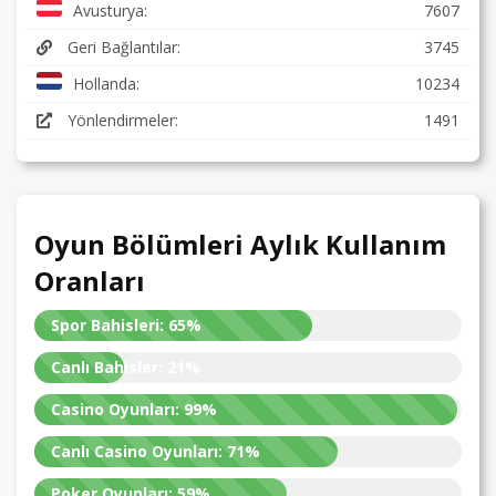
Avusturya:
7607
Geri Bağlantılar:
3745
Hollanda:
10234
Yönlendirmeler:
1491
Oyun Bölümleri Aylık Kullanım
Oranları
Spor Bahisleri:
65%
Canlı Bahisler:
21%
Casino Oyunları:
99%
Canlı Casino Oyunları:
71%
Poker Oyunları:
59%