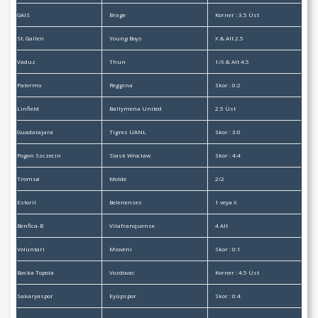
GAIS
Brage
Korner : 3.5 Üst
St. Gallen
Young Boys
X & Alt 2.5
Vaduz
Thun
1/X & Alt 4.5
Palermo
Reggina
Skor : 0:2
Linfield
Ballymena United
2.5 Üst
Guadalajara
Tigres UANL
Skor : 3:0
Pogon Szczecin
Slask Wroclaw
Skor : 4:4
Tromsø
Molde
2/2
Estoril
Belenenses
1 veya X
Benfica-B
Vilafranquense
4 Alt
Voluntari
Mioveni
Skor : 0:1
Backa Topola
Vozdovac
Korner : 4.5 Üst
Sakaryaspor
Eyüpspor
Skor : 0:4