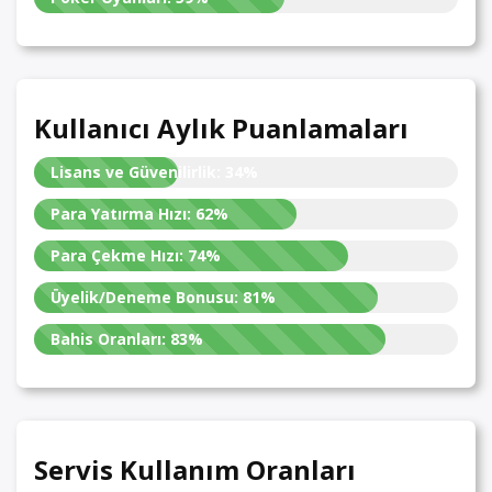
Kullanıcı Aylık Puanlamaları
Lisans ve Güvenilirlik:
34%
Para Yatırma Hızı:
62%
Para Çekme Hızı:
74%
Üyelik/Deneme Bonusu:
81%
Bahis Oranları:
83%
Servis Kullanım Oranları