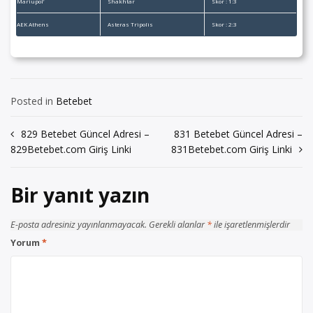
Mariupol’
Shakhtar
Skor : 1:3
AEK Athens
Asteras Tripolis
Skor : 2:3
Posted in
Betebet
Yazı
829 Betebet Güncel Adresi –
831 Betebet Güncel Adresi –
829Betebet.com Giriş Linki
831Betebet.com Giriş Linki
gezinmesi
Bir yanıt yazın
E-posta adresiniz yayınlanmayacak.
Gerekli alanlar
*
ile işaretlenmişlerdir
Yorum
*