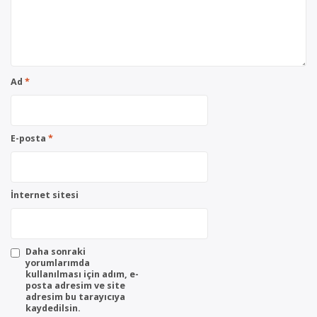
Ad
*
E-posta
*
İnternet sitesi
Daha sonraki
yorumlarımda
kullanılması için adım, e-
posta adresim ve site
adresim bu tarayıcıya
kaydedilsin.