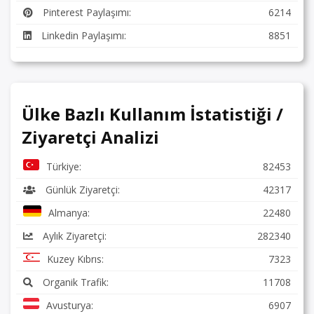
Pinterest Paylaşımı:
6214
Linkedin Paylaşımı:
8851
Ülke Bazlı Kullanım İstatistiği /
Ziyaretçi Analizi
Türkiye:
82453
Günlük Ziyaretçi:
42317
Almanya:
22480
Aylık Ziyaretçi:
282340
Kuzey Kıbrıs:
7323
Organik Trafik:
11708
Avusturya:
6907