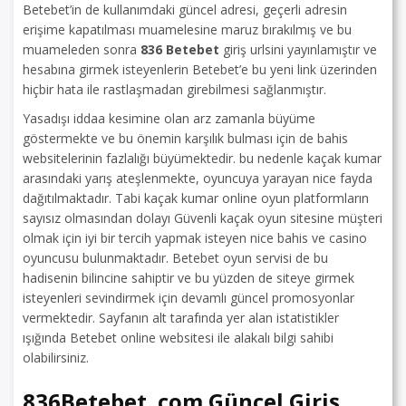
Betebet’in de kullanımdaki güncel adresi, geçerli adresin
erişime kapatılması muamelesine maruz bırakılmış ve bu
muameleden sonra
836 Betebet
giriş urlsini yayınlamıştır ve
hesabına girmek isteyenlerin Betebet’e bu yeni link üzerinden
hiçbir hata ile rastlaşmadan girebilmesi sağlanmıştır.
Yasadışı iddaa kesimine olan arz zamanla büyüme
göstermekte ve bu önemin karşılık bulması için de bahis
websitelerinin fazlalığı büyümektedir. bu nedenle kaçak kumar
arasındaki yarış ateşlenmekte, oyuncuya yarayan nice fayda
dağıtılmaktadır. Tabi kaçak kumar online oyun platformların
sayısız olmasından dolayı Güvenli kaçak oyun sitesine müşteri
olmak için iyi bir tercih yapmak isteyen nice bahis ve casino
oyuncusu bulunmaktadır. Betebet oyun servisi de bu
hadisenin bilincine sahiptir ve bu yüzden de siteye girmek
isteyenleri sevindirmek için devamlı güncel promosyonlar
vermektedir. Sayfanın alt tarafında yer alan istatistikler
ışığında Betebet online websitesi ile alakalı bilgi sahibi
olabilirsiniz.
836Betebet .com Güncel Giriş