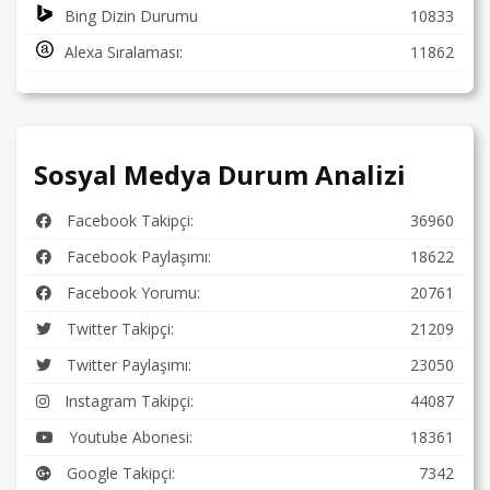
Bing Dizin Durumu
10833
Alexa Sıralaması:
11862
Sosyal Medya Durum Analizi
Facebook Takipçi:
36960
Facebook Paylaşımı:
18622
Facebook Yorumu:
20761
Twitter Takipçi:
21209
Twitter Paylaşımı:
23050
Instagram Takipçi:
44087
Youtube Abonesi:
18361
Google Takipçi:
7342