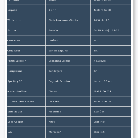
Lugano
Zürih
Toplam Gol : 8
Winterthur
Stade Lausanne-Ouchy
1/X & Üst 2.5
Parma
Brescia
Gol Dk Aralığı : 61-75
Crusaders
Linfield
2/2
Cruz Azul
Santos Laguna
1/X
Pogon Szczecin
Bogdanka Leczna
X & Alt 2.5
Haugesund
Sandefjord
2/1
Sporting CP
Paços de Ferreira
Korner : 3.5 Alt
Academico Viseu
Chaves
İlk Gol : Gol Yok
Universitatea Craiova
UTA Arad
Toplam Gol : 9
Metalac GM
Napredak
3.25 Üst
Sakaryaspor
Altay
Skor : 4:0
Lviv
Mariupol’
Skor : 4:5