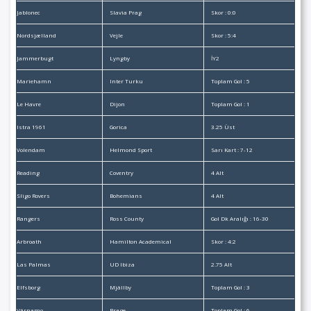
Jablonec
Slavia Prag
Skor : 0:0
Nordsjælland
Vejle
Skor : 5:4
Jammerbugt
Lyngby
İY2
Mariehamn
Inter Turku
Toplam Gol : 5
Le Havre
Dijon
Toplam Gol : 1
Istra 1961
Gorica
3.25 Üst
Volendam
Helmond Sport
Sarı Kart : 7-12
Reading
Coventry
4 Alt
Sligo Rovers
Bohemians
4 Alt
Rangers
Ross County
Gol Dk Aralığı : 16-30
Arbroath
Hamilton Academical
Skor : 4:2
Las Palmas
UD Ibiza
2.75 Alt
Elfsborg
Mjällby
Toplam Gol : 3
Värnamo
Brage
Toplam Gol : 6