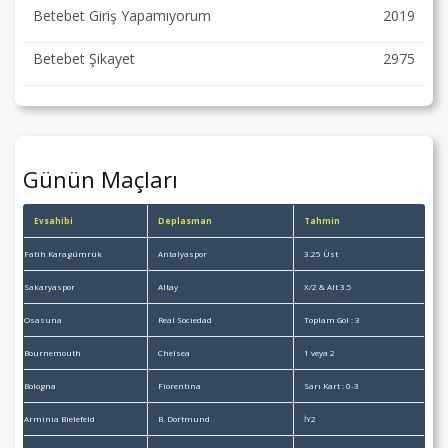
Betebet Giriş Yapamıyorum
2019
Betebet Şikayet
2975
Günün Maçları
Evsahibi
Deplasman
Tahmin
Fatih Karagümrük
Antalyaspor
3.25 Üst
Sakaryaspor
Altay
X/2 & Alt 3.5
Osasuna
Real Sociedad
Toplam Gol : 3
Bournemouth
Chelsea
1 veya 2
Bologna
Fiorentina
Sarı Kart : 0-3
Arminia Bielefeld
B. Dortmund
İY2