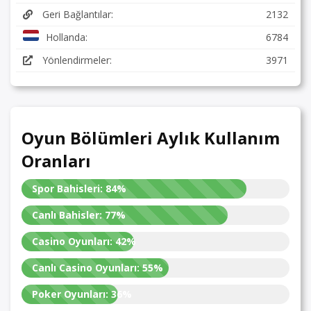
Geri Bağlantılar:
2132
Hollanda:
6784
Yönlendirmeler:
3971
Oyun Bölümleri Aylık Kullanım
Oranları
Spor Bahisleri:
84%
Canlı Bahisler:
77%
Casino Oyunları:
42%
Canlı Casino Oyunları:
55%
Poker Oyunları:
36%