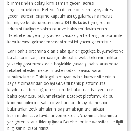
bilinmesinden dolayı kimi zaman geçerli adresi
engellenmektedir. Betebet’in de en son resmi giriş adresi,
geçerli adresin erişime kapatılması uygulamasına maruz
kalmış ve bu durumdan sonra
841 Betebet
giriş resmi
adresini faaliyete sokmuştur ve bahis müdavimlerinin
Betebet’e bu yeni giriş adresi vasıtasıyla herhangi bir sorun ile
karşı karşıya gelmeden varabilmesi ihtiyacını gidermiştir.
Canlı bahis ortamına olan alaka günler geçtikçe büyümekte ve
bu alakanın karşılanması için de bahis websitelerinin miktarı
yükseliş göstermektedir. böylelikle yasadışı bahis arasındaki
rekabet ateşlenmekte, müşteri odaklı sayısız yarar
sunulmaktadır. Tabi legal olmayan bahis kumar sitelerinin
sayısız olmasından dolayı Güvenli bahis platformuna
kaydolmak için doğru bir seçimde bulunmak isteyen nice
bahis oyuncusu bulunmaktadır. Betebet platformu da bu
konunun bilincine sahiptir ve bundan dolayı da hesabı
bulunanları zevk almalarını sağlamak için ardı arkası
kesilmeden taze faydalar vermektedir. Yazının alt kısmında
yer gören istatistikler ışığında Betebet online websitesi ile ilgili
bilgi sahibi olabilirsiniz.