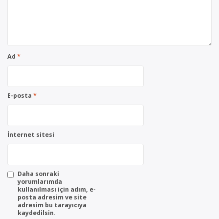
Ad
*
E-posta
*
İnternet sitesi
Daha sonraki
yorumlarımda
kullanılması için adım, e-
posta adresim ve site
adresim bu tarayıcıya
kaydedilsin.