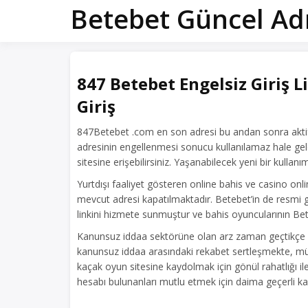
Skip
Betebet Güncel Ad
to
content
847 Betebet Engelsiz Giriş L
Giriş
847Betebet .com en son adresi bu andan sonra aktif 
adresinin engellenmesi sonucu kullanılamaz hale ge
sitesine erişebilirsiniz. Yaşanabilecek yeni bir kull
Yurtdışı faaliyet gösteren online bahis ve casino on
mevcut adresi kapatılmaktadır. Betebet’in de resmi
linkini hizmete sunmuştur ve bahis oyuncularının Bete
Kanunsuz iddaa sektörüne olan arz zaman geçtikçe ço
kanunsuz iddaa arasındaki rekabet sertleşmekte, müşte
kaçak oyun sitesine kaydolmak için gönül rahatlığı i
hesabı bulunanları mutlu etmek için daima geçerli kaza