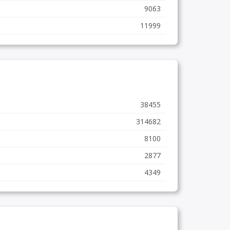
9063
11999
38455
314682
8100
2877
4349