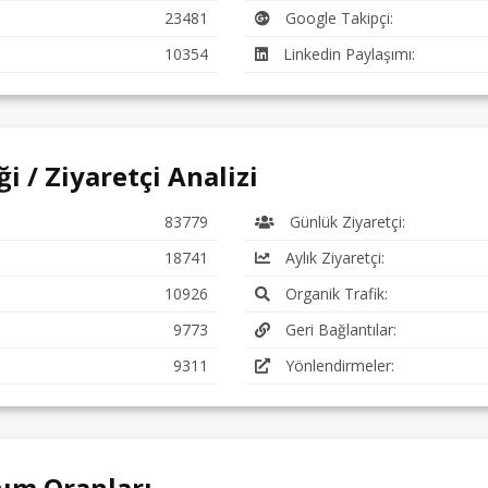
23481
Google Takipçi:
10354
Linkedin Paylaşımı:
ği / Ziyaretçi Analizi
83779
Günlük Ziyaretçi:
18741
Aylık Ziyaretçi:
10926
Organik Trafik:
9773
Geri Bağlantılar:
9311
Yönlendirmeler:
nım Oranları