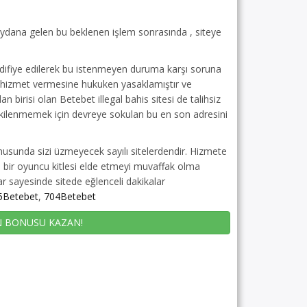
eydana gelen bu beklenen işlem sonrasında , siteye
difiye edilerek bu istenmeyen duruma karşı soruna
da hizmet vermesine hukuken yasaklamıştır ve
n birisi olan Betebet illegal bahis sitesi de talihsiz
tkilenmemek için devreye sokulan bu en son adresini
nusunda sizi üzmeyecek sayılı sitelerdendir. Hizmete
bir oyuncu kitlesi elde etmeyi muvaffak olma
r sayesinde sitede eğlenceli dakikalar
5Betebet
,
704Betebet
İN BONUSU KAZAN!