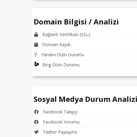
Domain Bilgisi / Analizi
Bağlantı Sertifikası (SSL):
Domain Kaydı:
Yandex Dizin Durumu
Bing Dizin Durumu
Sosyal Medya Durum Analiz
Facebook Takipçi:
Facebook Yorumu:
Twitter Paylaşımı: