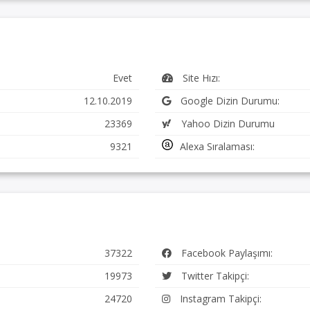
Evet
Site Hızı:
12.10.2019
Google Dizin Durumu:
23369
Yahoo Dizin Durumu
9321
Alexa Sıralaması:
i
37322
Facebook Paylaşımı:
19973
Twitter Takipçi:
24720
Instagram Takipçi: