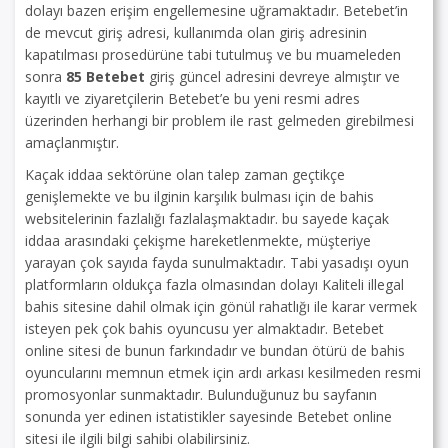
dolayı bazen erişim engellemesine uğramaktadır. Betebet’in
de mevcut giriş adresi, kullanımda olan giriş adresinin
kapatılması prosedürüne tabi tutulmuş ve bu muameleden
sonra
85 Betebet
giriş güncel adresini devreye almıştır ve
kayıtlı ve ziyaretçilerin Betebet’e bu yeni resmi adres
üzerinden herhangi bir problem ile rast gelmeden girebilmesi
amaçlanmıştır.
Kaçak iddaa sektörüne olan talep zaman geçtikçe
genişlemekte ve bu ilginin karşılık bulması için de bahis
websitelerinin fazlalığı fazlalaşmaktadır. bu sayede kaçak
iddaa arasındaki çekişme hareketlenmekte, müşteriye
yarayan çok sayıda fayda sunulmaktadır. Tabi yasadışı oyun
platformların oldukça fazla olmasından dolayı Kaliteli illegal
bahis sitesine dahil olmak için gönül rahatlığı ile karar vermek
isteyen pek çok bahis oyuncusu yer almaktadır. Betebet
online sitesi de bunun farkındadır ve bundan ötürü de bahis
oyuncularını memnun etmek için ardı arkası kesilmeden resmi
promosyonlar sunmaktadır. Bulunduğunuz bu sayfanın
sonunda yer edinen istatistikler sayesinde Betebet online
sitesi ile ilgili bilgi sahibi olabilirsiniz.