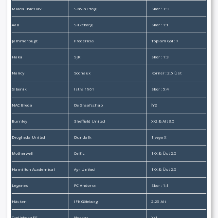
Mladá Boleslav
Slavia Prag
Skor : 3:3
AaB
Silkeborg
Skor : 1:1
Jammerbugt
Fredericia
Toplam Gol : 7
Haka
SJK
Skor : 1:3
Nancy
Sochaux
Korner : 2.5 Üst
Sibenik
Istra 1961
Skor : 5:4
NAC Breda
De Graafschap
İY2
Burnley
Sheffield United
X/2 & Alt 3.5
Drogheda United
Dundalk
1 veya X
Motherwell
Celtic
1/X & Üst 2.5
Hamilton Academical
Ayr United
1/X & Üst 2.5
Leganes
FC Andorra
Skor : 1:1
Häcken
IFK Göteborg
2.25 Alt
Trelleborg FF
Norrby
X/1