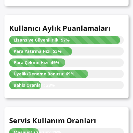
Kullanıcı Aylık Puanlamaları
Lisans ve Güvenilirlik:
97%
Para Yatırma Hızı:
55%
Para Çekme Hızı:
49%
Üyelik/Deneme Bonusu:
69%
Bahis Oranları:
28%
Servis Kullanım Oranları
Masaüstü Sürüm:
26%