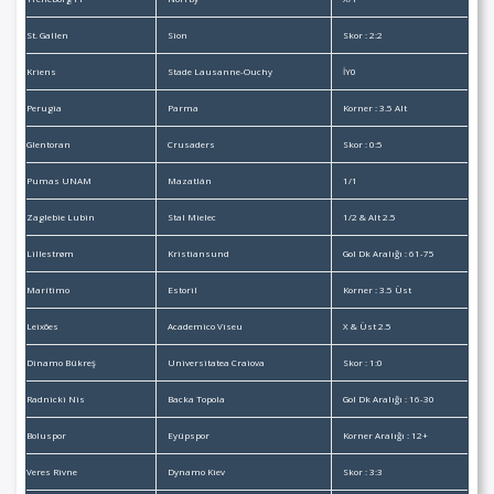
St. Gallen
Sion
Skor : 2:2
Kriens
Stade Lausanne-Ouchy
İY0
Perugia
Parma
Korner : 3.5 Alt
Glentoran
Crusaders
Skor : 0:5
Pumas UNAM
Mazatlán
1/1
Zaglebie Lubin
Stal Mielec
1/2 & Alt 2.5
Lillestrøm
Kristiansund
Gol Dk Aralığı : 61-75
Marítimo
Estoril
Korner : 3.5 Üst
Leixões
Academico Viseu
X & Üst 2.5
Dinamo Bükreş
Universitatea Craiova
Skor : 1:0
Radnicki Nis
Backa Topola
Gol Dk Aralığı : 16-30
Boluspor
Eyüpspor
Korner Aralığı : 12+
Veres Rivne
Dynamo Kiev
Skor : 3:3