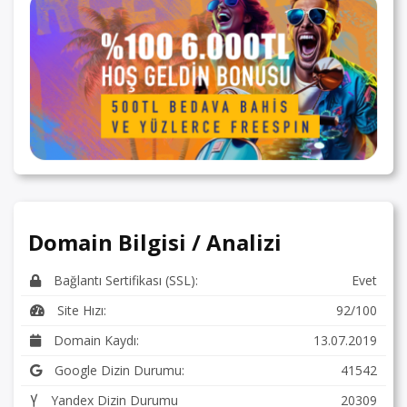
Domain Bilgisi / Analizi
Bağlantı Sertifikası (SSL):
Evet
Site Hızı:
92/100
Domain Kaydı:
13.07.2019
Google Dizin Durumu:
41542
Yandex Dizin Durumu
20309