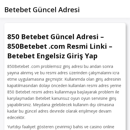
Skip
Betebet Güncel Adresi
to
content
850 Betebet Güncel Adresi –
850Betebet .com Resmi Linki –
Betebet Engelsiz Giriş Yap
850Betebet .com problemsiz giriş adresi bu andan sonra
yayına alınmış ve bu resmi adres üzerinden çalışmalarını icra
etme uygulamasına geçmiştir. Kullanımda olan giriş adresinin
kapatılmasından dolayı önceden kullanılan resmi adres yerine
850 Betebet resmi adres kullanmaya başlayarak problem ile
karşılaşmadan Betebet kanunsuz oyun oyun servisine giriş
yapabilirsiniz. Meydana gelebilecek kullanım dışı olmasına
kadar bu güncel adres devrede olarak erişilmeye devam
edecektir.
Yurtdışı faaliyet gösteren çevirimiçi bahis ve casino online