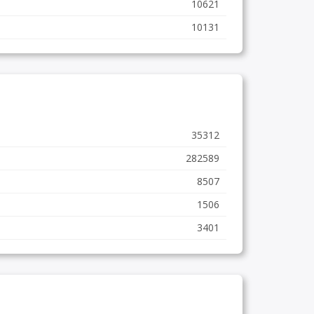
10621
10131
35312
282589
8507
1506
3401