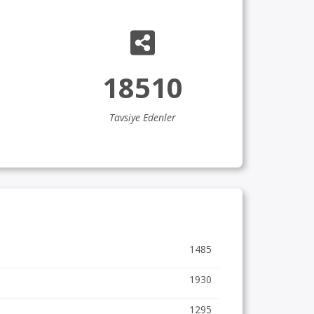
18510
Tavsiye Edenler
1485
1930
1295