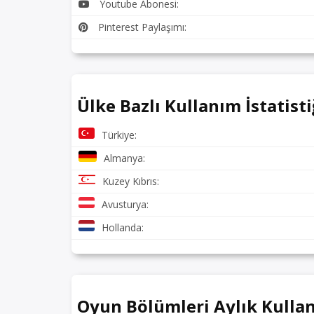
Youtube Abonesi:
Pinterest Paylaşımı:
Ülke Bazlı Kullanım İstatisti
Türkiye:
Almanya:
Kuzey Kıbrıs:
Avusturya:
Hollanda:
Oyun Bölümleri Aylık Kulla