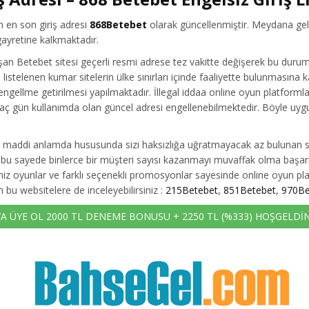
n en son giriş adresi
868Betebet
olarak güncellenmiştir. Meydana gele
gayretine kalkmaktadır.
ışan Betebet sitesi geçerli resmi adrese tez vakitte değişerek bu duru
ında listelenen kumar sitelerin ülke sınırları içinde faaliyette bulunma
engellme getirilmesi yapılmaktadır. İllegal iddaa online oyun platformla
kaç gün kullanımda olan güncel adresi engellenebilmektedir. Böyle uy
, maddi anlamda hususunda sizi haksızlığa uğratmayacak az bulunan si
 bu sayede binlerce bir müşteri sayısı kazanmayı muvaffak olma başarı
ğiniz oyunlar ve farklı seçenekli promosyonlar sayesinde online oyun pl
bu websitelere de inceleyebilirsiniz :
215Betebet
,
851Betebet
,
970Be
A ÜYE OL 2000 TL DENEME BONUSU + 2250 TL (%333) HOŞGELD