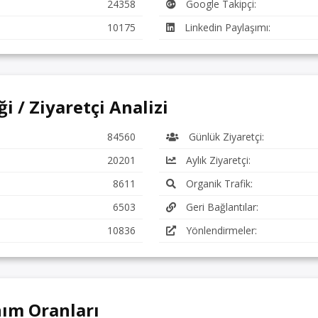
24358
Google Takipçi:
10175
Linkedin Paylaşımı:
ği / Ziyaretçi Analizi
84560
Günlük Ziyaretçi:
20201
Aylık Ziyaretçi:
8611
Organik Trafik:
6503
Geri Bağlantılar:
10836
Yönlendirmeler:
nım Oranları