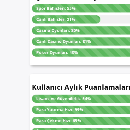
Spor Bahisleri:
55%
Canlı Bahisler:
21%
Casino Oyunları:
80%
Canlı Casino Oyunları:
81%
Poker Oyunları:
43%
Kullanıcı Aylık Puanlamalar
Lisans ve Güvenilirlik:
54%
Para Yatırma Hızı:
99%
Para Çekme Hızı:
65%