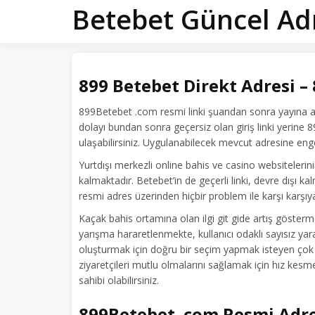
Skip
Betebet Güncel Ad
to
content
899 Betebet Direkt Adresi –
899Betebet .com resmi linki şuandan sonra yayına alın
dolayı bundan sonra geçersiz olan giriş linki yerine 
ulaşabilirsiniz. Uygulanabilecek mevcut adresine enge
Yurtdışı merkezli online bahis ve casino websitelerin
kalmaktadır. Betebet’in de geçerli linki, devre dışı 
resmi adres üzerinden hiçbir problem ile karşı karşı
Kaçak bahis ortamına olan ilgi git gide artış göster
yarışma hararetlenmekte, kullanıcı odaklı sayısız yar
oluşturmak için doğru bir seçim yapmak isteyen çok s
ziyaretçileri mutlu olmalarını sağlamak için hız kesme
sahibi olabilirsiniz.
899Betebet .com Resmi Adre