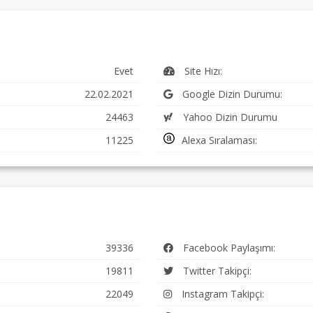
Evet
Site Hızı:
22.02.2021
Google Dizin Durumu:
24463
Yahoo Dizin Durumu
11225
Alexa Sıralaması:
i
39336
Facebook Paylaşımı:
19811
Twitter Takipçi:
22049
Instagram Takipçi: