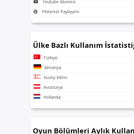
Youtube Abonesi:
Pinterest Paylaşımı:
Ülke Bazlı Kullanım İstatisti
Türkiye:
Almanya:
Kuzey Kıbrıs:
Avusturya:
Hollanda:
Oyun Bölümleri Aylık Kulla