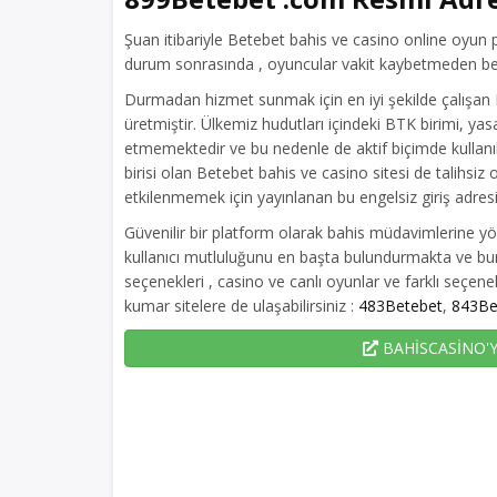
Şuan itibariyle Betebet bahis ve casino online oyun 
durum sonrasında , oyuncular vakit kaybetmeden bel
Durmadan hizmet sunmak için en iyi şekilde çalışan 
üretmiştir. Ülkemiz hudutları içindeki BTK birimi, y
etmemektedir ve bu nedenle de aktif biçimde kullanıla
birisi olan Betebet bahis ve casino sitesi de talihs
etkilenmemek için yayınlanan bu engelsiz giriş adres
Güvenilir bir platform olarak bahis müdavimlerine y
kullanıcı mutluluğunu en başta bulundurmakta ve bu
seçenekleri , casino ve canlı oyunlar ve farklı seçe
kumar sitelere de ulaşabilirsiniz :
483Betebet
,
843Be
BAHİSCASİNO'Y