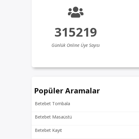
315219
Günlük Online Üye Sayısı
Popüler Aramalar
Betebet Tombala
Betebet Masaüstü
Betebet Kayıt