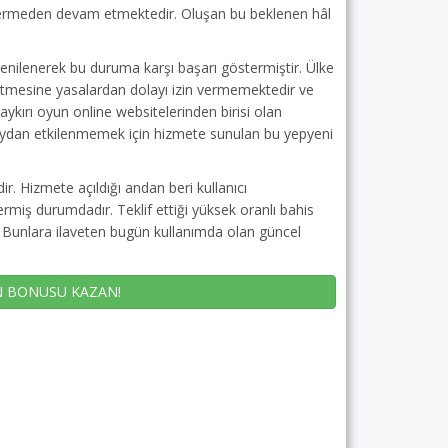
vermeden devam etmektedir. Oluşan bu beklenen hâl
enilenerek bu duruma karşı başarı göstermiştir. Ülke
yürütmesine yasalardan dolayı izin vermemektedir ve
kırı oyun online websitelerinden birisi olan
laydan etkilenmemek için hizmete sunulan bu yepyeni
r. Hizmete açıldığı andan beri kullanıcı
rmiş durumdadır. Teklif ettiği yüksek oranlı bahis
. Bunlara ilaveten bugün kullanımda olan güncel
İN BONUSU KAZAN!