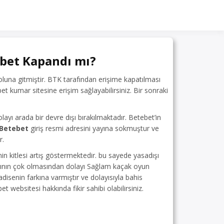
tebet Kapandı mı?
luna gitmiştir. BTK tarafından erişime kapatılması
et kumar sitesine erişim sağlayabilirsiniz. Bir sonraki
ayı arada bir devre dışı bırakılmaktadır. Betebet’in
 Betebet
giriş resmi adresini yayına sokmuştur ve
r.
nin kitlesi artış göstermektedir. bu sayede yasadışı
yısının çok olmasından dolayı Sağlam kaçak oyun
disenin farkına varmıştır ve dolayısıyla bahis
 websitesi hakkında fikir sahibi olabilirsiniz.