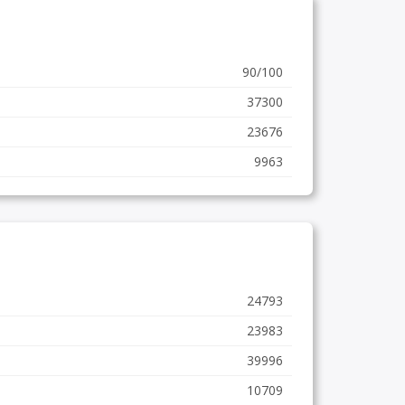
90/100
37300
23676
9963
24793
23983
39996
10709