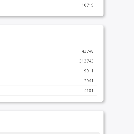
10719
43748
313743
9911
2941
4101