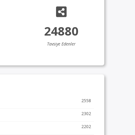
24880
Tavsiye Edenler
2558
2302
2202