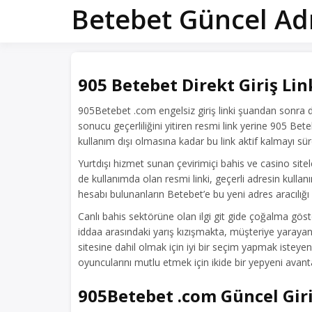
Skip
Betebet Güncel Ad
to
content
905 Betebet Direkt Giriş Lin
905Betebet .com engelsiz giriş linki şuandan sonra d
sonucu geçerliliğini yitiren resmi link yerine 905 Bet
kullanım dışı olmasına kadar bu link aktif kalmayı sür
Yurtdışı hizmet sunan çevirimiçi bahis ve casino site
de kullanımda olan resmi linki, geçerli adresin kul
hesabı bulunanların Betebet’e bu yeni adres aracılığı il
Canlı bahis sektörüne olan ilgi git gide çoğalma göst
iddaa arasındaki yarış kızışmakta, müşteriye yarayan
sitesine dahil olmak için iyi bir seçim yapmak isteye
oyuncularını mutlu etmek için ikide bir yepyeni avanta
905Betebet .com Güncel Giri