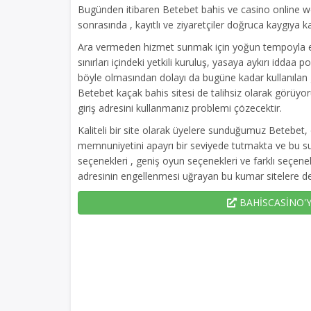
Bugünden itibaren Betebet bahis ve casino online web
sonrasında , kayıtlı ve ziyaretçiler doğruca kaygıya 
Ara vermeden hizmet sunmak için yoğun tempoyla emek
sınırları içindeki yetkili kuruluş, yasaya aykırı idda
böyle olmasından dolayı da bugüne kadar kullanılan 
Betebet kaçak bahis sitesi de talihsiz olarak görüy
giriş adresini kullanmanız problemi çözecektir.
Kaliteli bir site olarak üyelere sunduğumuz Betebet, 
memnuniyetini apayrı bir seviyede tutmakta ve bu sur
seçenekleri , geniş oyun seçenekleri ve farklı seçen
adresinin engellenmesi uğrayan bu kumar sitelere de 
BAHİSCASİNO'Y