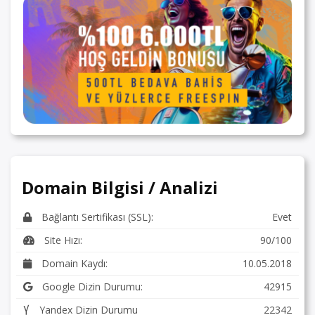
Domain Bilgisi / Analizi
Bağlantı Sertifikası (SSL):
Evet
Site Hızı:
90/100
Domain Kaydı:
10.05.2018
Google Dizin Durumu:
42915
Yandex Dizin Durumu
22342