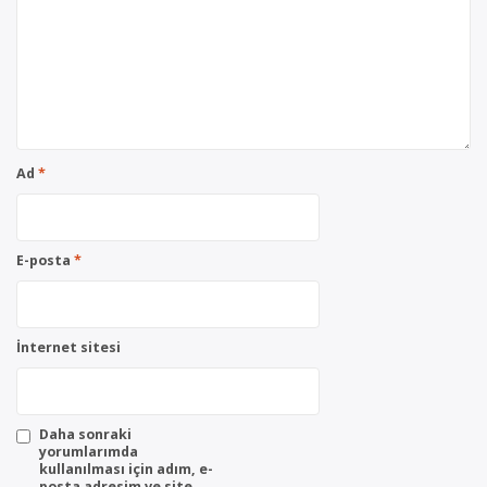
Ad
*
E-posta
*
İnternet sitesi
Daha sonraki
yorumlarımda
kullanılması için adım, e-
posta adresim ve site