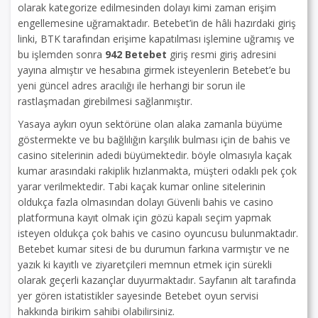
olarak kategorize edilmesinden dolayı kimi zaman erişim
engellemesine uğramaktadır. Betebet’in de hâli hazırdaki giriş
linki, BTK tarafından erişime kapatılması işlemine uğramış ve
bu işlemden sonra
942 Betebet
giriş resmi giriş adresini
yayına almıştır ve hesabına girmek isteyenlerin Betebet’e bu
yeni güncel adres aracılığı ile herhangi bir sorun ile
rastlaşmadan girebilmesi sağlanmıştır.
Yasaya aykırı oyun sektörüne olan alaka zamanla büyüme
göstermekte ve bu bağlılığın karşılık bulması için de bahis ve
casino sitelerinin adedi büyümektedir. böyle olmasıyla kaçak
kumar arasındaki rakiplik hızlanmakta, müşteri odaklı pek çok
yarar verilmektedir. Tabi kaçak kumar online sitelerinin
oldukça fazla olmasından dolayı Güvenli bahis ve casino
platformuna kayıt olmak için gözü kapalı seçim yapmak
isteyen oldukça çok bahis ve casino oyuncusu bulunmaktadır.
Betebet kumar sitesi de bu durumun farkına varmıştır ve ne
yazık ki kayıtlı ve ziyaretçileri memnun etmek için sürekli
olarak geçerli kazançlar duyurmaktadır. Sayfanın alt tarafında
yer gören istatistikler sayesinde Betebet oyun servisi
hakkında birikim sahibi olabilirsiniz.