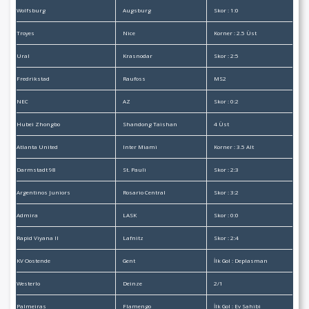
Wolfsburg
Augsburg
Skor : 1:0
Troyes
Nice
Korner : 2.5 Üst
Ural
Krasnodar
Skor : 2:5
Fredrikstad
Raufoss
MS2
NEC
AZ
Skor : 0:2
Hubei Zhongbo
Shandong Taishan
4 Üst
Atlanta United
Inter Miami
Korner : 3.5 Alt
Darmstadt 98
St. Pauli
Skor : 2:3
Argentinos Juniors
Rosario Central
Skor : 3:2
Admira
LASK
Skor : 0:0
Rapid Viyana II
Lafnitz
Skor : 2:4
KV Oostende
Gent
İlk Gol : Deplasman
Westerlo
Deinze
2/1
Palmeiras
Flamengo
İlk Gol : Ev Sahibi