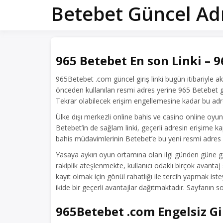
Skip
Betebet Güncel Ad
to
content
965 Betebet En son Linki – 9
965Betebet .com güncel giriş linki bugün itibariyle akt
önceden kullanılan resmi adres yerine 965 Betebet gü
Tekrar olabilecek erişim engellemesine kadar bu adr
Ülke dışı merkezli online bahis ve casino online oyun
Betebet’in de sağlam linki, geçerli adresin erişim
bahis müdavimlerinin Betebet’e bu yeni resmi adres ar
Yasaya aykırı oyun ortamına olan ilgi günden güne ge
rakiplik ateşlenmekte, kullanıcı odaklı birçok avant
kayıt olmak için gönül rahatlığı ile tercih yapmak is
ikide bir geçerli avantajlar dağıtmaktadır. Sayfanın so
965Betebet .com Engelsiz Gi