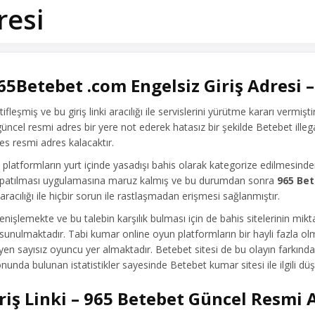
resi
65Betebet .com Engelsiz Giriş Adresi –
ifleşmiş ve bu giriş linki aracılığı ile servislerini yürütme kararı vermiş
ncel resmi adres bir yere not ederek hatasız bir şekilde Betebet illega
es resmi adres kalacaktır.
 platformların yurt içinde yasadışı bahis olarak kategorize edilmesinde
e kapatılması uygulamasına maruz kalmış ve bu durumdan sonra
965 Be
acılığı ile hiçbir sorun ile rastlaşmadan erişmesi sağlanmıştır.
nişlemekte ve bu talebin karşılık bulması için de bahis sitelerinin mi
aj sunulmaktadır. Tabi kumar online oyun platformların bir hayli fazla 
teyen sayısız oyuncu yer almaktadır. Betebet sitesi de bu olayın farkınd
nunda bulunan istatistikler sayesinde Betebet kumar sitesi ile ilgili düşü
riş Linki – 965 Betebet Güncel Resmi 