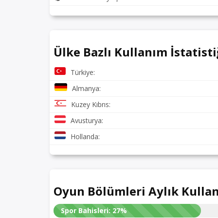
Ülke Bazlı Kullanım İstatisti
Türkiye:
Almanya:
Kuzey Kıbrıs:
Avusturya:
Hollanda:
Oyun Bölümleri Aylık Kulla
Spor Bahisleri:
27%