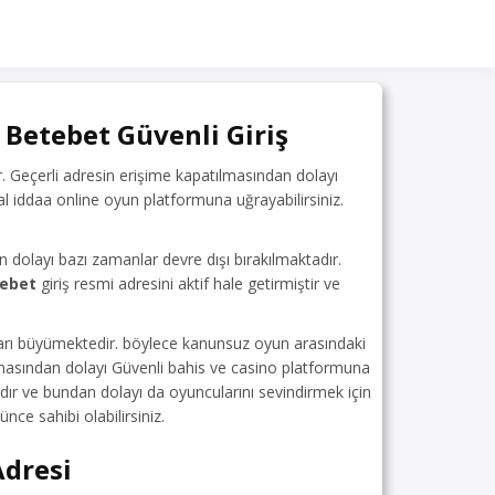
 Betebet Güvenli Giriş
tir. Geçerli adresin erişime kapatılmasından dolayı
l iddaa online oyun platformuna uğrayabilirsiniz.
n dolayı bazı zamanlar devre dışı bırakılmaktadır.
tebet
giriş resmi adresini aktif hale getirmiştir ve
ktarı büyümektedir. böylece kanunsuz oyun arasındaki
olmasından dolayı Güvenli bahis ve casino platformuna
adır ve bundan dolayı da oyuncularını sevindirmek için
nce sahibi olabilirsiniz.
Adresi