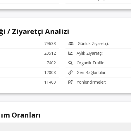
ği / Ziyaretçi Analizi
79633
Günlük Ziyaretçi:
20512
Aylık Ziyaretçi:
7402
Organik Trafik:
12008
Geri Bağlantılar:
11400
Yönlendirmeler:
nım Oranları