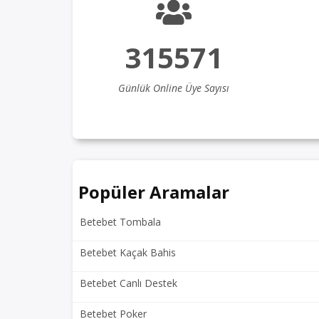
315571
Günlük Online Üye Sayısı
Popüler Aramalar
Betebet Tombala
Betebet Kaçak Bahis
Betebet Canlı Destek
Betebet Poker