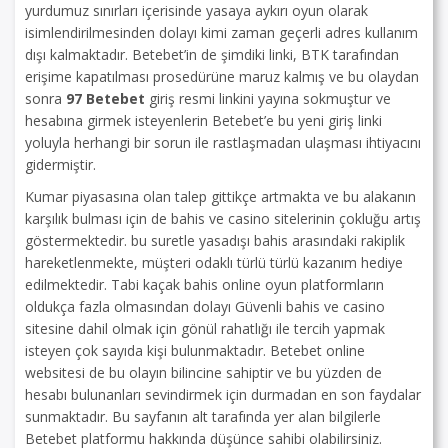
yurdumuz sınırları içerisinde yasaya aykırı oyun olarak
isimlendirilmesinden dolayı kimi zaman geçerli adres kullanım
dışı kalmaktadır. Betebet’in de şimdiki linki, BTK tarafından
erişime kapatılması prosedürüne maruz kalmış ve bu olaydan
sonra
97 Betebet
giriş resmi linkini yayına sokmuştur ve
hesabına girmek isteyenlerin Betebet’e bu yeni giriş linki
yoluyla herhangi bir sorun ile rastlaşmadan ulaşması ihtiyacını
gidermiştir.
Kumar piyasasına olan talep gittikçe artmakta ve bu alakanın
karşılık bulması için de bahis ve casino sitelerinin çokluğu artış
göstermektedir. bu suretle yasadışı bahis arasındaki rakiplik
hareketlenmekte, müşteri odaklı türlü türlü kazanım hediye
edilmektedir. Tabi kaçak bahis online oyun platformların
oldukça fazla olmasından dolayı Güvenli bahis ve casino
sitesine dahil olmak için gönül rahatlığı ile tercih yapmak
isteyen çok sayıda kişi bulunmaktadır. Betebet online
websitesi de bu olayın bilincine sahiptir ve bu yüzden de
hesabı bulunanları sevindirmek için durmadan en son faydalar
sunmaktadır. Bu sayfanın alt tarafında yer alan bilgilerle
Betebet platformu hakkında düşünce sahibi olabilirsiniz.