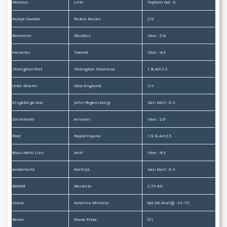
Monaco
Lille
Toplam Gol : 6
Krylya Sovetov
Rubin Kazan
2/2
Ranheim
Raufoss
Skor : 5:4
Heracles
Twente
Skor : 4:3
Shanghai Port
Shanghai Shenhua
1 & Alt 2.5
Inter Miami
New England
1/1
Erzgebirge Aue
Jahn Regensburg
Sarı Kart : 0-3
Sarmiento
Arsenal
Skor : 2:0
Ried
Rapid Viyana
1/2 & Alt 2.5
Blau-Weiß Linz
Anif
Skor : 4:3
Anderlecht
Kortrijk
Sarı Kart : 0-3
RWDM
Westerlo
2.75 Alt
Ceará
América Mineiro
Gol Dk Aralığı : 61-75
Remo
Ponte Preta
İY1