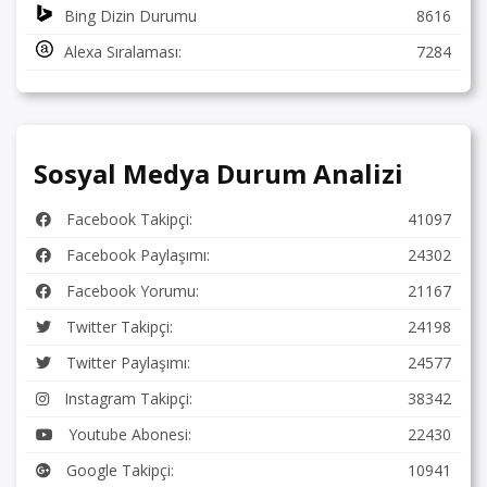
Bing Dizin Durumu
8616
Alexa Sıralaması:
7284
Sosyal Medya Durum Analizi
Facebook Takipçi:
41097
Facebook Paylaşımı:
24302
Facebook Yorumu:
21167
Twitter Takipçi:
24198
Twitter Paylaşımı:
24577
Instagram Takipçi:
38342
Youtube Abonesi:
22430
Google Takipçi:
10941