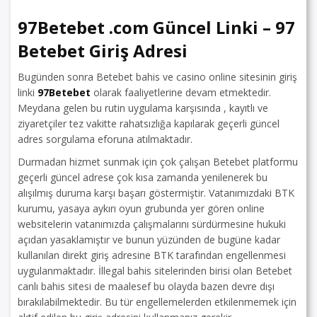
97Betebet .com Güncel Linki – 97
Betebet Giriş Adresi
Bugünden sonra Betebet bahis ve casino online sitesinin giriş
linki
97Betebet
olarak faaliyetlerine devam etmektedir.
Meydana gelen bu rutin uygulama karşısında , kayıtlı ve
ziyaretçiler tez vakitte rahatsızlığa kapılarak geçerli güncel
adres sorgulama eforuna atılmaktadır.
Durmadan hizmet sunmak için çok çalışan Betebet platformu
geçerli güncel adrese çok kısa zamanda yenilenerek bu
alışılmış duruma karşı başarı göstermiştir. Vatanımızdaki BTK
kurumu, yasaya aykırı oyun grubunda yer gören online
websitelerin vatanımızda çalışmalarını sürdürmesine hukuki
açıdan yasaklamıştır ve bunun yüzünden de bugüne kadar
kullanılan direkt giriş adresine BTK tarafından engellenmesi
uygulanmaktadır. İllegal bahis sitelerinden birisi olan Betebet
canlı bahis sitesi de maalesef bu olayda bazen devre dışı
bırakılabilmektedir. Bu tür engellemelerden etkilenmemek için