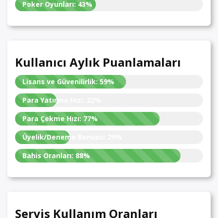
Poker Oyunları:
43%
Kullanıcı Aylık Puanlamaları
Lisans ve Güvenilirlik:
59%
Para Yatırma Hızı:
22%
Para Çekme Hızı:
77%
Üyelik/Deneme Bonusu:
29%
Bahis Oranları:
88%
Servis Kullanım Oranları