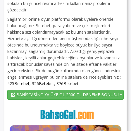
sokulan bu güncel resmi adresini kullanmanız problemi
çözecektir.
Sağlam bir online oyun platformu olarak üyelere öneride
bulunacağımız Betebet, para yatırım ve çekim işlemleri
hakkında sizi dolandırmayacak az bulunan sitelerdendir.
Hizmete açıldığı dönemden beri müşteri odaklılığını herşeyin
ötesinde bulundurmakta ve böylece büyük bir üye sayısı
kazanmayı sağlamış durumdadır. Arzettiği geniş yelpazeli
bahisler , keyifli anlar geçirebileceğiniz oyunlar ve kazancınızı
arttıracak bonuslar sayesinde online sitede efsane vakitler
geçireceksiniz. Bir de bugün kullanımda olan güncel adresinin
engellenmesi uğrayan bu online sitelere de inceleyebilirsiniz :
425Betebet
,
326Betebet
,
876Betebet
BAHİSCASİNO'YA ÜYE OL 2000 TL DENEME BONUSU + 225