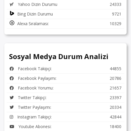
Yahoo Dizin Durumu
24333
Bing Dizin Durumu
9721
Alexa Sıralaması:
10329
Sosyal Medya Durum Analizi
Facebook Takipçi:
44855
Facebook Paylaşımı:
20786
Facebook Yorumu:
21657
Twitter Takipçi:
23397
Twitter Paylaşımı:
20334
Instagram Takipçi:
42844
Youtube Abonesi:
18400