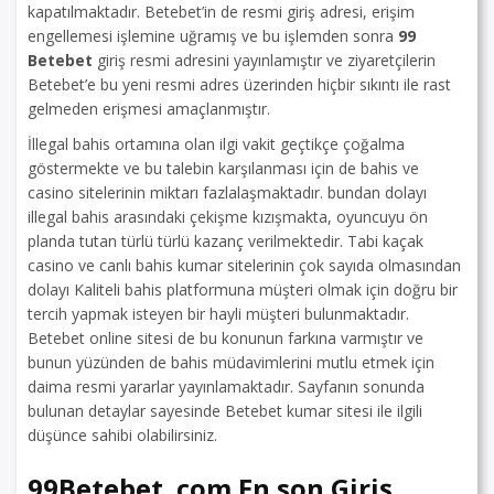
kapatılmaktadır. Betebet’in de resmi giriş adresi, erişim
engellemesi işlemine uğramış ve bu işlemden sonra
99
Betebet
giriş resmi adresini yayınlamıştır ve ziyaretçilerin
Betebet’e bu yeni resmi adres üzerinden hiçbir sıkıntı ile rast
gelmeden erişmesi amaçlanmıştır.
İllegal bahis ortamına olan ilgi vakit geçtikçe çoğalma
göstermekte ve bu talebin karşılanması için de bahis ve
casino sitelerinin miktarı fazlalaşmaktadır. bundan dolayı
illegal bahis arasındaki çekişme kızışmakta, oyuncuyu ön
planda tutan türlü türlü kazanç verilmektedir. Tabi kaçak
casino ve canlı bahis kumar sitelerinin çok sayıda olmasından
dolayı Kaliteli bahis platformuna müşteri olmak için doğru bir
tercih yapmak isteyen bir hayli müşteri bulunmaktadır.
Betebet online sitesi de bu konunun farkına varmıştır ve
bunun yüzünden de bahis müdavimlerini mutlu etmek için
daima resmi yararlar yayınlamaktadır. Sayfanın sonunda
bulunan detaylar sayesinde Betebet kumar sitesi ile ilgili
düşünce sahibi olabilirsiniz.
99Betebet .com En son Giriş