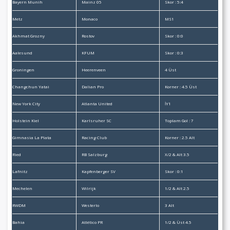
Bayern Munih
Mainz 05
Skor : 5:4
Metz
Monaco
MS1
Akhmat Grozny
Rostov
Skor : 0:0
Aalesund
KFUM
Skor : 0:3
Groningen
Heerenveen
4 Üst
Changchun Yatai
Dalian Pro
Korner : 4.5 Üst
New York City
Atlanta United
İY1
Holstein Kiel
Karlsruher SC
Toplam Gol : 7
Gimnasia La Plata
Racing Club
Korner : 2.5 Alt
Ried
RB Salzburg
X/2 & Alt 3.5
Lafnitz
Kapfenberger SV
Skor : 0:1
Mechelen
Wilrijk
1/2 & Alt 2.5
RWDM
Westerlo
3 Alt
Bahia
Atlético PR
1/2 & Üst 4.5