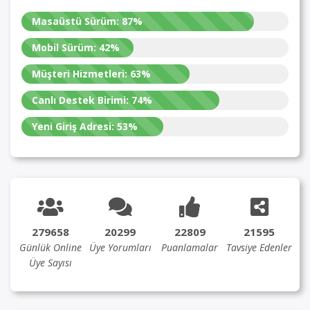
Masaüstü Sürüm:
87%
Mobil Sürüm:
42%
Müşteri Hizmetleri:
63%
Canlı Destek Birimi:
74%
Yeni Giriş Adresi:
53%
279658
20299
22809
21595
Günlük Online
Üye Yorumları
Puanlamalar
Tavsiye Edenler
Üye Sayısı