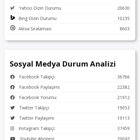
Yahoo Dizin Durumu
20630
Bing Dizin Durumu
10235
Alexa Sıralaması:
8603
Sosyal Medya Durum Analizi
Facebook Takipçi:
36766
Facebook Paylaşımı:
22382
Facebook Yorumu:
21912
Twitter Takipçi:
19053
Twitter Paylaşımı:
19113
Instagram Takipçi:
37459
Youtube Abonesi:
20043