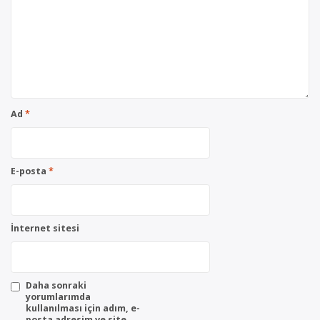
Ad
*
E-posta
*
İnternet sitesi
Daha sonraki
yorumlarımda
kullanılması için adım, e-
posta adresim ve site