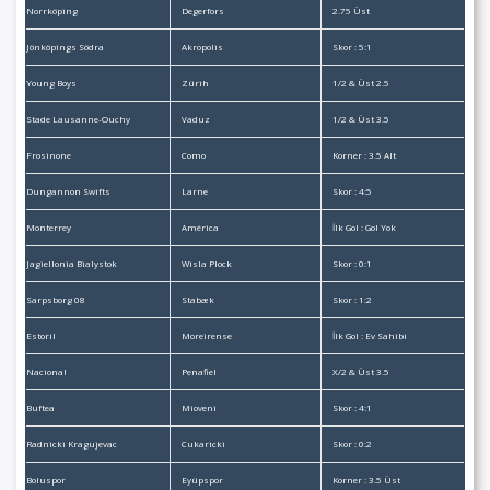
Norrköping
Degerfors
2.75 Üst
Jönköpings Södra
Akropolis
Skor : 5:1
Young Boys
Zürih
1/2 & Üst 2.5
Stade Lausanne-Ouchy
Vaduz
1/2 & Üst 3.5
Frosinone
Como
Korner : 3.5 Alt
Dungannon Swifts
Larne
Skor : 4:5
Monterrey
América
İlk Gol : Gol Yok
Jagiellonia Bialystok
Wisla Plock
Skor : 0:1
Sarpsborg 08
Stabæk
Skor : 1:2
Estoril
Moreirense
İlk Gol : Ev Sahibi
Nacional
Penafiel
X/2 & Üst 3.5
Buftea
Mioveni
Skor : 4:1
Radnicki Kragujevac
Cukaricki
Skor : 0:2
Boluspor
Eyüpspor
Korner : 3.5 Üst