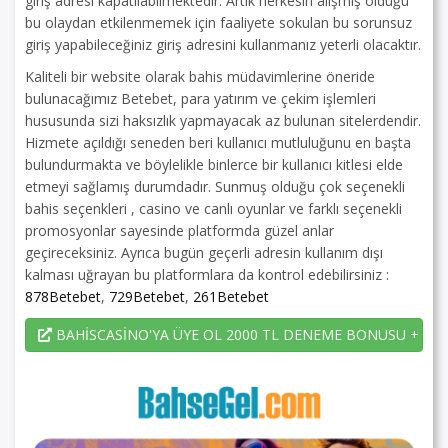
giriş adresi kapatılabilmektedir. Artık herkesin alışmış olduğu
bu olaydan etkilenmemek için faaliyete sokulan bu sorunsuz
giriş yapabileceğiniz giriş adresini kullanmanız yeterli olacaktır.
Kaliteli bir website olarak bahis müdavimlerine öneride
bulunacağımız Betebet, para yatırım ve çekim işlemleri
hususunda sizi haksızlık yapmayacak az bulunan sitelerdendir.
Hizmete açıldığı seneden beri kullanıcı mutluluğunu en başta
bulundurmakta ve böylelikle binlerce bir kullanıcı kitlesi elde
etmeyi sağlamış durumdadır. Sunmuş olduğu çok seçenekli
bahis seçenkleri , casino ve canlı oyunlar ve farklı seçenekli
promosyonlar sayesinde platformda güzel anlar
geçireceksiniz. Ayrıca bugün geçerli adresin kullanım dışı
kalması uğrayan bu platformlara da kontrol edebilirsiniz :
878Betebet
,
729Betebet
,
261Betebet
BAHİSCASİNO'YA ÜYE OL 2000 TL DENEME BONUSU + 225