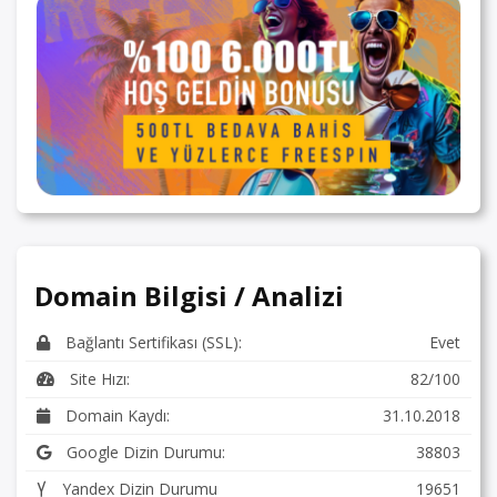
Domain Bilgisi / Analizi
Bağlantı Sertifikası (SSL):
Evet
Site Hızı:
82/100
Domain Kaydı:
31.10.2018
Google Dizin Durumu:
38803
Yandex Dizin Durumu
19651