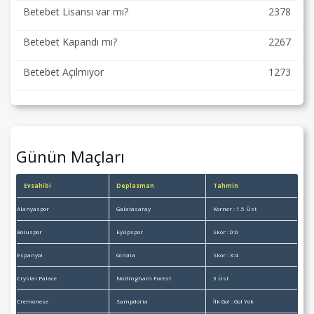
Betebet Lisansı var mı?
2378
Betebet Kapandı mı?
2267
Betebet Açılmıyor
1273
Günün Maçları
Evsahibi
Deplasman
Tahmin
Alanyaspor
Galatasaray
Korner : 1.5 Üst
Boluspor
Eyüpspor
Skor : 0:0
Espanyol
Girona
Skor : 3:4
Crystal Palace
Nottingham Forest
3 Üst
Cremonese
Sampdoria
İlk Gol : Gol Yok