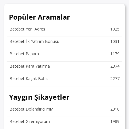
Popüler Aramalar
Betebet Yeni Adres
1025
Betebet İlk Yatırım Bonusu
1031
Betebet Papara
1179
Betebet Para Yatırma
2374
Betebet Kaçak Bahis
2277
Yaygın Şikayetler
Betebet Dolandırıcı mı?
2310
Betebet Giremiyorum
1989