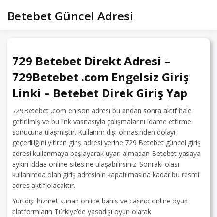
Skip
Betebet Güncel Adresi
to
content
729 Betebet Direkt Adresi –
729Betebet .com Engelsiz Giriş
Linki – Betebet Direk Giriş Yap
729Betebet .com en son adresi bu andan sonra aktif hale
getirilmiş ve bu link vasıtasıyla çalışmalarını idame ettirme
sonucuna ulaşmıştır. Kullanım dışı olmasınden dolayı
geçerliliğini yitiren giriş adresi yerine 729 Betebet güncel giriş
adresi kullanmaya başlayarak uyarı almadan Betebet yasaya
aykırı iddaa online sitesine ulaşabilirsiniz. Sonraki olası
kullanımda olan giriş adresinin kapatılmasına kadar bu resmi
adres aktif olacaktır.
Yurtdışı hizmet sunan online bahis ve casino online oyun
platformların Türkiye’de yasadışı oyun olarak