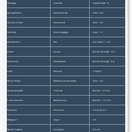
Malaga
Levante
Toplam Gol : 8
Djurgården
Hammarby
Skor : 0:3
Väsby United
Vasalund
Skor : 2:3
Servette
Grasshopper
Skor : 1:1
Winterthur
Wil
Sarı Kart : 7-12
Como
Ascoli
Korner Aralığı : 12+
Coleraine
Portadown
Korner Aralığı : 0-8
León
Necaxa
1 veya X
Wisla Plock
Raków Czestochowa
Skor : 2:3
Sarpsborg 08
Tromsø
Korner : 3.5 Alt
V. Guimaraes
Belenenses
Korner : 1.5 Üst
Farense
Feirense
1/2 & Alt 2.5
Botoşani
Sepsi
1/X
Backa Topola
Vozdovac
2.5 Alt