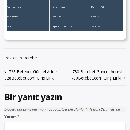
Samsunspor
Kocaelispor
Korner : Çift
Inhulets’
Vorskla
Skor : 4:2
OFI
Apollon Smirnis
Skor : 4:1
Posted in
Betebet
Yazı
728 Betebet Güncel Adresi –
730 Betebet Güncel Adresi –
728Betebet.com Giriş Linki
730Betebet.com Giriş Linki
gezinmesi
Bir yanıt yazın
E-posta adresiniz yayınlanmayacak.
Gerekli alanlar
*
ile işaretlenmişlerdir
Yorum
*