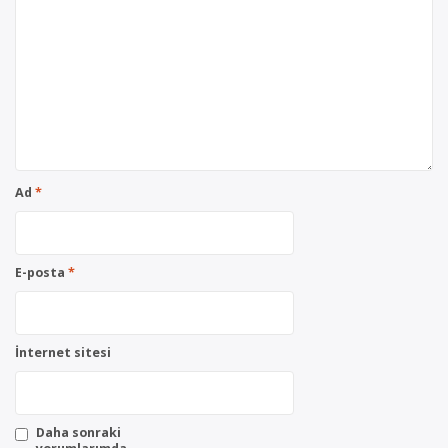
Ad
*
E-posta
*
İnternet sitesi
Daha sonraki