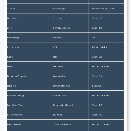
Cuiabá
Flamengo
Korner Aralığı : 12+
Náutico
Cruzeiro
Skor : 3:3
Zlín
Slovan Liberec
Skor : 1:3
Kopenhag
Randers
İY1
Fredericia
LFA
1/2 & Üst 4.5
Lahti
HJK
Skor : 3:0
Rodez
Sochaux
Korner : 4.5 Alt
Dinamo Zagreb
Lokomotiva
Skor : 3:4
Jong AZ
De Graafschap
1 veya 2
Middlesbrough
Luton Town
Korner : 4.5 Alt
Longford Town
Drogheda United
Skor : 1:0
St. Johnstone
Dundee
Skor : 4:0
Raith Rovers
Greenock Morton
Korner : 1.5 Alt