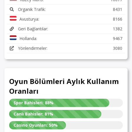
Organik Trafik:
8431
Avusturya:
8166
Geri Bağlantılar:
1382
Hollanda:
9467
Yönlendirmeler:
3080
Oyun Bölümleri Aylık Kullanım
Oranları
Spor Bahisleri:
88%
Canlı Bahisler:
81%
Casino Oyunları:
50%