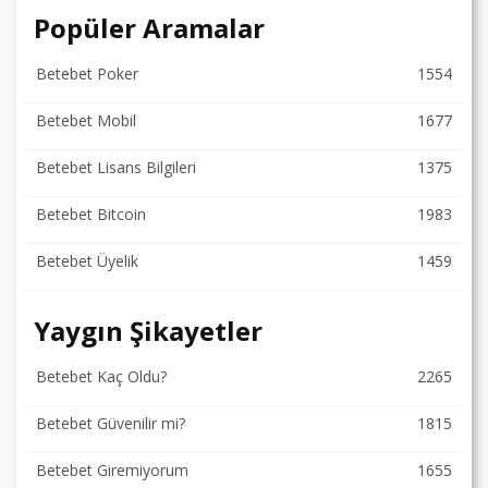
Popüler Aramalar
Betebet Poker
1554
Betebet Mobil
1677
Betebet Lisans Bilgileri
1375
Betebet Bitcoin
1983
Betebet Üyelik
1459
Yaygın Şikayetler
Betebet Kaç Oldu?
2265
Betebet Güvenilir mi?
1815
Betebet Giremiyorum
1655