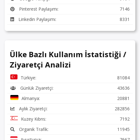
Pinterest Paylaşımı:
7146
Linkedin Paylaşımı:
8331
Ülke Bazlı Kullanım İstatistiği /
Ziyaretçi Analizi
Türkiye:
81084
Günlük Ziyaretçi:
43636
Almanya:
20881
Aylık Ziyaretçi:
282856
Kuzey Kıbrıs:
7192
Organik Trafik:
11945
Avusturya:
7667