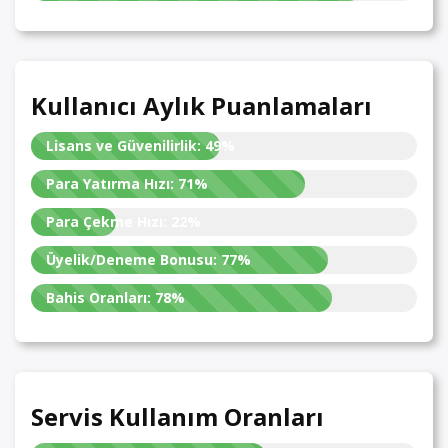
Kullanıcı Aylık Puanlamaları
Lisans ve Güvenilirlik:
49%
Para Yatırma Hızı:
71%
Para Çekme Hızı:
22%
Üyelik/Deneme Bonusu:
77%
Bahis Oranları:
78%
Servis Kullanım Oranları