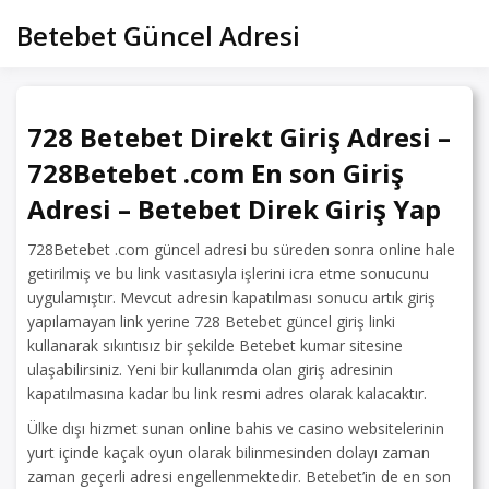
Skip
Betebet Güncel Adresi
to
content
728 Betebet Direkt Giriş Adresi –
728Betebet .com En son Giriş
Adresi – Betebet Direk Giriş Yap
728Betebet .com güncel adresi bu süreden sonra online hale
getirilmiş ve bu link vasıtasıyla işlerini icra etme sonucunu
uygulamıştır. Mevcut adresin kapatılması sonucu artık giriş
yapılamayan link yerine 728 Betebet güncel giriş linki
kullanarak sıkıntısız bir şekilde Betebet kumar sitesine
ulaşabilirsiniz. Yeni bir kullanımda olan giriş adresinin
kapatılmasına kadar bu link resmi adres olarak kalacaktır.
Ülke dışı hizmet sunan online bahis ve casino websitelerinin
yurt içinde kaçak oyun olarak bilinmesinden dolayı zaman
zaman geçerli adresi engellenmektedir. Betebet’in de en son