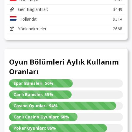
Geri Bağlantılar:
3449
Hollanda:
9314
Yönlendirmeler:
2668
Oyun Bölümleri Aylık Kullanım
Oranları
Spor Bahisleri:
56%
Canlı Bahisler:
55%
Casino Oyunları:
94%
Canlı Casino Oyunları:
60%
Poker Oyunları:
86%