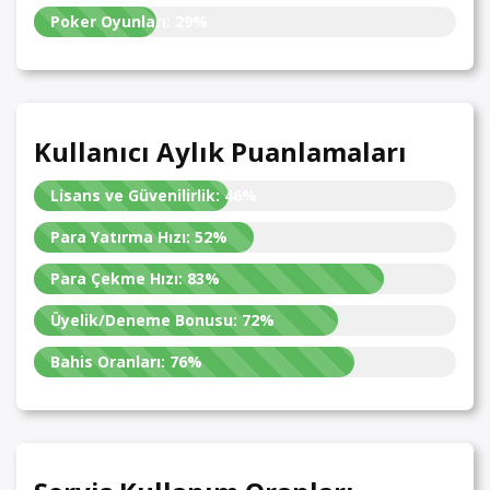
Poker Oyunları:
29%
Kullanıcı Aylık Puanlamaları
Lisans ve Güvenilirlik:
46%
Para Yatırma Hızı:
52%
Para Çekme Hızı:
83%
Üyelik/Deneme Bonusu:
72%
Bahis Oranları:
76%