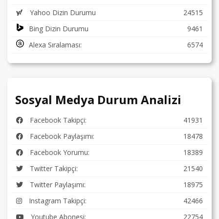
Yahoo Dizin Durumu
24515
Bing Dizin Durumu
9461
Alexa Sıralaması:
6574
Sosyal Medya Durum Analizi
Facebook Takipçi:
41931
Facebook Paylaşımı:
18478
Facebook Yorumu:
18389
Twitter Takipçi:
21540
Twitter Paylaşımı:
18975
Instagram Takipçi:
42466
Youtube Abonesi:
22754