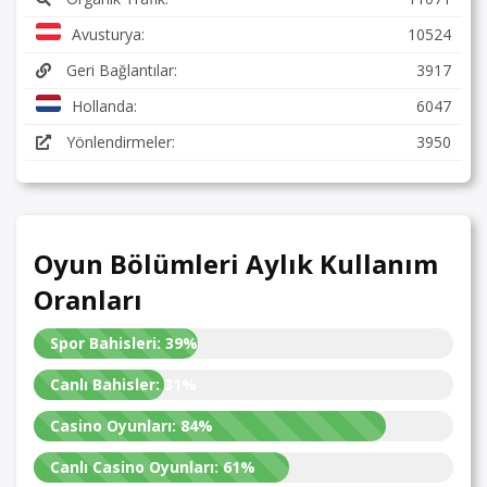
Avusturya:
10524
Geri Bağlantılar:
3917
Hollanda:
6047
Yönlendirmeler:
3950
Oyun Bölümleri Aylık Kullanım
Oranları
Spor Bahisleri:
39%
Canlı Bahisler:
31%
Casino Oyunları:
84%
Canlı Casino Oyunları:
61%