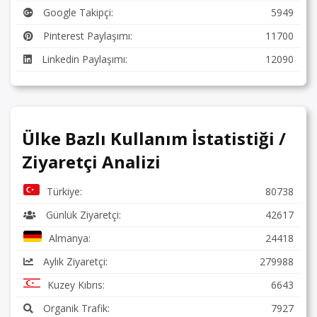
Google Takipçi:
5949
Pinterest Paylaşımı:
11700
Linkedin Paylaşımı:
12090
Ülke Bazlı Kullanım İstatistiği /
Ziyaretçi Analizi
Türkiye:
80738
Günlük Ziyaretçi:
42617
Almanya:
24418
Aylık Ziyaretçi:
279988
Kuzey Kıbrıs:
6643
Organik Trafik:
7927