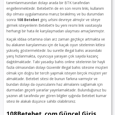
tanımlanmasından dolayı arada bir BTK tarafından
engellenmektedir. Betebet’in de en son resmi linki, kullanım
dışı olması uygulamasına maruz bırakılmış ve bu durumdan
sonra
108 Betebet
giriş urlsini devreye almıştır ve siteye
girmek isteyenlerin Betebet’e bu yeni resmi link vasıtasıyla
herhangi bir hata ile karşılaşmadan ulaşması amaçlanmıştır.
Kaçak iddaa ortamına olan arz zaman geçtikçe artmakta ve
bu alakanın karşılanması için de kaçak oyun sitelerinin kitlesi
yükseliş göstermektedir. bu suretle illegal bahis arasındaki
yarış hızlanmakta, oyuncuya yarayan çok sayıda kazanç
dağıtılmaktadır. Tabi yasadışı bahis online sitelerinin bir hayli
fazla olmasından dolayı Güvenilir illegal bahis sitesine müşteri
olmak için doğru bir tercih yapmak isteyen birçok müşteri yer
almaktadır. Betebet sitesi de bunun farkına varmıştır ve
bundan dolayı da oyuncularını haz almalarını sağlamak için
durmadan geçerli yararlar yayınlamaktadır. Bulunduğunuz bu
yazının alt tarafında yer gören bilgiler ışığında Betebet kumar
sitesi ile alakalı düşünce sahibi olabilirsiniz.
108Betebet .com Güncel Giriş