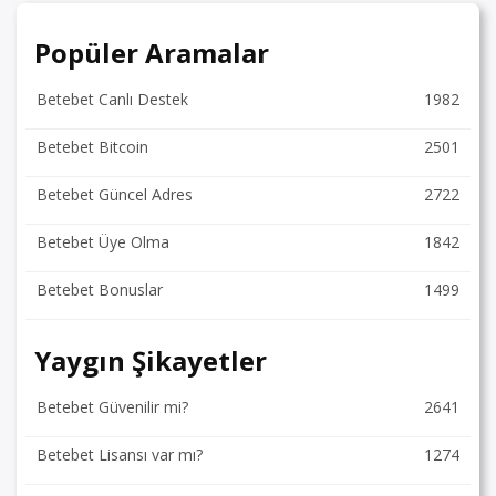
Popüler Aramalar
Betebet Canlı Destek
1982
Betebet Bitcoin
2501
Betebet Güncel Adres
2722
Betebet Üye Olma
1842
Betebet Bonuslar
1499
Yaygın Şikayetler
Betebet Güvenilir mi?
2641
Betebet Lisansı var mı?
1274