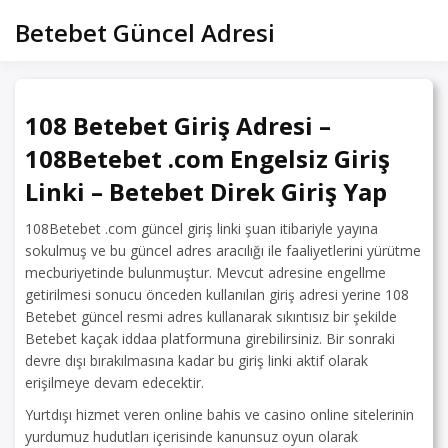
Skip
Betebet Güncel Adresi
to
content
108 Betebet Giriş Adresi –
108Betebet .com Engelsiz Giriş
Linki – Betebet Direk Giriş Yap
108Betebet .com güncel giriş linki şuan itibariyle yayına
sokulmuş ve bu güncel adres aracılığı ile faaliyetlerini yürütme
mecburiyetinde bulunmuştur. Mevcut adresine engellme
getirilmesi sonucu önceden kullanılan giriş adresi yerine 108
Betebet güncel resmi adres kullanarak sıkıntısız bir şekilde
Betebet kaçak iddaa platformuna girebilirsiniz. Bir sonraki
devre dışı bırakılmasına kadar bu giriş linki aktif olarak
erişilmeye devam edecektir.
Yurtdışı hizmet veren online bahis ve casino online sitelerinin
yurdumuz hudutları içerisinde kanunsuz oyun olarak