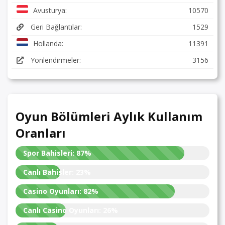
Avusturya:
10570
Geri Bağlantılar:
1529
Hollanda:
11391
Yönlendirmeler:
3156
Oyun Bölümleri Aylık Kullanım
Oranları
Spor Bahisleri:
87%
Canlı Bahisler:
23%
Casino Oyunları:
82%
Canlı Casino Oyunları:
26%