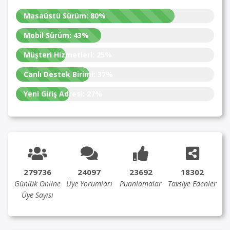
Masaüstü Sürüm:
80%
Mobil Sürüm:
43%
Müşteri Hizmetleri:
25%
Canlı Destek Birimi:
37%
Yeni Giriş Adresi:
27%
279736
24097
23692
18302
Günlük Online
Üye Yorumları
Puanlamalar
Tavsiye Edenler
Üye Sayısı