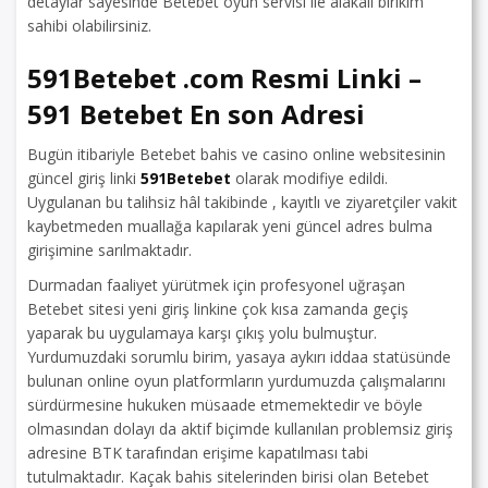
detaylar sayesinde Betebet oyun servisi ile alakalı birikim
sahibi olabilirsiniz.
591Betebet .com Resmi Linki –
591 Betebet En son Adresi
Bugün itibariyle Betebet bahis ve casino online websitesinin
güncel giriş linki
591Betebet
olarak modifiye edildi.
Uygulanan bu talihsiz hâl takibinde , kayıtlı ve ziyaretçiler vakit
kaybetmeden muallağa kapılarak yeni güncel adres bulma
girişimine sarılmaktadır.
Durmadan faaliyet yürütmek için profesyonel uğraşan
Betebet sitesi yeni giriş linkine çok kısa zamanda geçiş
yaparak bu uygulamaya karşı çıkış yolu bulmuştur.
Yurdumuzdaki sorumlu birim, yasaya aykırı iddaa statüsünde
bulunan online oyun platformların yurdumuzda çalışmalarını
sürdürmesine hukuken müsaade etmemektedir ve böyle
olmasından dolayı da aktif biçimde kullanılan problemsiz giriş
adresine BTK tarafından erişime kapatılması tabi
tutulmaktadır. Kaçak bahis sitelerinden birisi olan Betebet