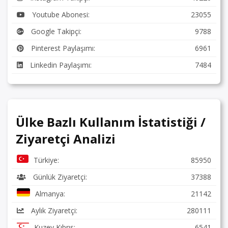
Youtube Abonesi:
23055
Google Takipçi:
9788
Pinterest Paylaşımı:
6961
Linkedin Paylaşımı:
7484
Ülke Bazlı Kullanım İstatistiği /
Ziyaretçi Analizi
Türkiye:
85950
Günlük Ziyaretçi:
37388
Almanya:
21142
Aylık Ziyaretçi:
280111
Kuzey Kıbrıs:
6541