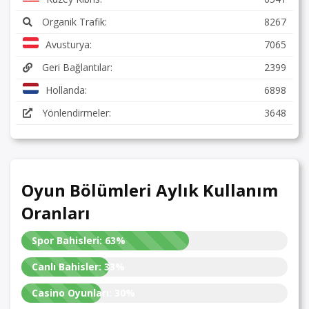
Organik Trafik:
8267
Avusturya:
7065
Geri Bağlantılar:
2399
Hollanda:
6898
Yönlendirmeler:
3648
Oyun Bölümleri Aylık Kullanım
Oranları
Spor Bahisleri:
63%
Canlı Bahisler:
33%
Casino Oyunları:
30%