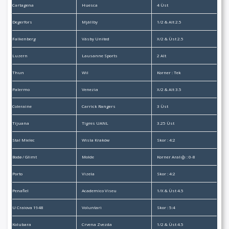
Cartagena
Huesca
4 Üst
Degerfors
Mjällby
1/2 & Alt 2.5
Falkenberg
Väsby United
X/2 & Üst 2.5
Luzern
Lausanne Sports
2 Alt
Thun
Wil
Korner : Tek
Palermo
Venezia
X/2 & Alt 3.5
Coleraine
Carrick Rangers
3 Üst
Tijuana
Tigres UANL
3.25 Üst
Stal Mielec
Wisla Kraków
Skor : 4:2
Bodø / Glimt
Molde
Korner Aralığı : 0-8
Porto
Vizela
Skor : 4:2
Penafiel
Academico Viseu
1/X & Üst 4.5
U Craiova 1948
Voluntari
Skor : 5:4
Kolubara
Crvena Zvezda
1/2 & Üst 4.5