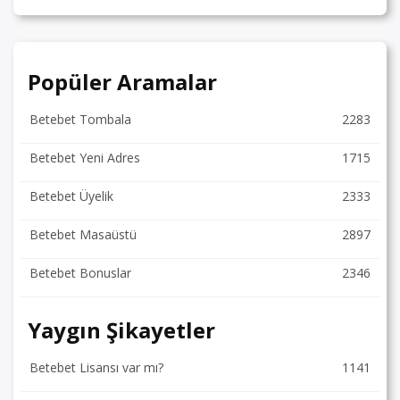
Popüler Aramalar
Betebet Tombala
2283
Betebet Yeni Adres
1715
Betebet Üyelik
2333
Betebet Masaüstü
2897
Betebet Bonuslar
2346
Yaygın Şikayetler
Betebet Lisansı var mı?
1141