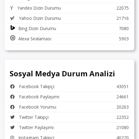
Yandex Dizin Durumu
22075
Yahoo Dizin Durumu
21716
Bing Dizin Durumu
7080
Alexa Sıralaması:
5903
Sosyal Medya Durum Analizi
Facebook Takipçi:
43051
Facebook Paylaşımı:
24661
Facebook Yorumu:
20263
Twitter Takipçi:
22352
Twitter Paylaşımı:
21080
Instagram Takipçi:
40220