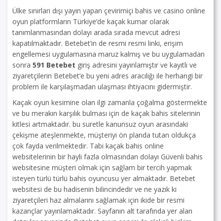
Ülke sınırları dışı yayın yapan çevirimiçi bahis ve casino online
oyun platformların Türkiye’de kaçak kumar olarak
tanımlanmasından dolayı arada sırada mevcut adresi
kapatılmaktadır. Betebet’in de resmi resmi linki, erişim
engellemesi uygulamasına maruz kalmış ve bu uygulamadan
sonra
591 Betebet
giriş adresini yayınlamıştır ve kayıtlı ve
ziyaretçilerin Betebet’e bu yeni adres aracılığı ile herhangi bir
problem ile karşılaşmadan ulaşması ihtiyacını gidermiştir.
Kaçak oyun kesimine olan ilgi zamanla çoğalma göstermekte
ve bu merakın karşılık bulması için de kaçak bahis sitelerinin
kitlesi artmaktadır. bu suretle kanunsuz oyun arasındaki
çekişme ateşlenmekte, müşteriyi ön planda tutan oldukça
çok fayda verilmektedir. Tabi kaçak bahis online
websitelerinin bir hayli fazla olmasından dolayı Güvenli bahis
websitesine müşteri olmak için sağlam bir tercih yapmak
isteyen türlü türlü bahis oyuncusu yer almaktadır. Betebet
websitesi de bu hadisenin bilincindedir ve ne yazık ki
ziyaretçileri haz almalarını sağlamak için ikide bir resmi
kazançlar yayınlamaktadır. Sayfanın alt tarafında yer alan