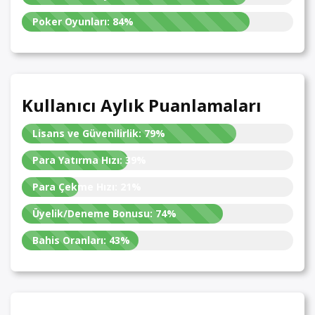
Poker Oyunları:
84%
Kullanıcı Aylık Puanlamaları
Lisans ve Güvenilirlik:
79%
Para Yatırma Hızı:
39%
Para Çekme Hızı:
21%
Üyelik/Deneme Bonusu:
74%
Bahis Oranları:
43%