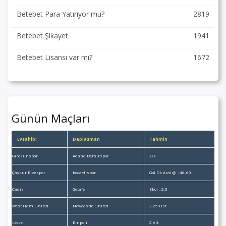
Betebet Para Yatırıyor mu?
2819
Betebet Şikayet
1941
Betebet Lisansı var mı?
1672
Günün Maçları
Evsahibi
Deplasman
Tahmin
Giresunspor
Adana Demirspor
X/X
Çaykur Rizespor
Kocaelispor
Gol Dk Aralığı : 46-60
Cadiz
Getafe
Skor : 2:3
West Ham United
Newcastle United
2.25 Üst
Lecce
Empoli
2 Alt