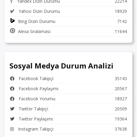
Yandex Dizin Durumu
22214
Yahoo Dizin Durumu
18929
Bing Dizin Durumu
7142
Alexa Sıralaması:
11644
Sosyal Medya Durum Analizi
Facebook Takipçi:
35143
Facebook Paylaşımı:
20567
Facebook Yorumu:
18927
Twitter Takipçi:
20509
Twitter Paylaşımı:
19364
Instagram Takipçi:
37638