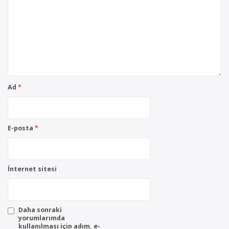
Ad
*
E-posta
*
İnternet sitesi
Daha sonraki
yorumlarımda
kullanılması için adım, e-