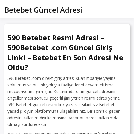
Skip
Betebet Güncel Adresi
to
content
590 Betebet Resmi Adresi –
590Betebet .com Güncel Giriş
Linki – Betebet En Son Adresi Ne
Oldu?
590Betebet .com direkt giriş adresi şuan itibariyle yayına
sokulmuş ve bu link yoluyla faaliyetlerini devam ettirme
mecburiyetine girmiştir. Kullanımda olan güncel adresinin
engellenmesi sonucu geçerliliğini yitiren resmi adres yerine
590 Betebet güncel resmi link yazarak sıkıntısız Betebet
yasadışı oyun platformuna ulaşabilirsiniz. Bir sonraki geçerli
adresin kullanım dışı kalmasına kadar bu adres kullanımda
olmayı sürdürecektir.
Yurtdışı yayın yapan online bahis ve casino platformların