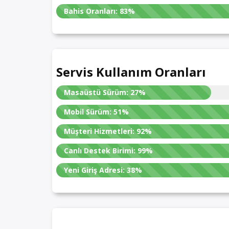
Bahis Oranları:
83%
Servis Kullanım Oranları
Masaüstü Sürüm:
27%
Mobil Sürüm:
51%
Müşteri Hizmetleri:
92%
Canlı Destek Birimi:
99%
Yeni Giriş Adresi:
38%