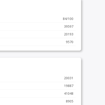
84/100
39597
20193
9570
20031
19887
41048
8905