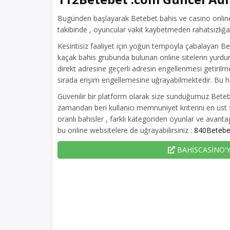
Bugünden başlayarak Betebet bahis ve casino online s
takibinde , oyuncular vakit kaybetmeden rahatsızlığ
Kesintisiz faaliyet için yoğun tempoyla çabalayan B
kaçak bahis grubunda bulunan online sitelerin yurdu
direkt adresine geçerli adresin engellenmesi getirilm
sırada erişim engellemesine uğrayabilmektedir. Bu ha
Güvenilir bir platform olarak size sunduğumuz Beteb
zamandan beri kullanıcı memnuniyet kriterini en üst
oranlı bahisler , farklı kategoriden oyunlar ve ava
bu online websitelere de uğrayabilirsiniz :
840Betebe
BAHİSCASİNO'Y