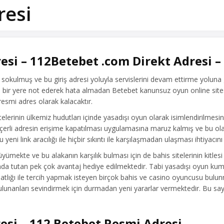
resi
resi – 112Betebet .com Direkt Adresi 
 sokulmuş ve bu giriş adresi yoluyla servislerini devam ettirme yoluna 
es bir yere not ederek hata almadan Betebet kanunsuz oyun online site
resmi adres olarak kalacaktır.
telerinin ülkemiz hudutları içinde yasadışı oyun olarak isimlendirilmesi
geçerli adresin erişime kapatılması uygulamasına maruz kalmış ve bu o
u yeni link aracılığı ile hiçbir sıkıntı ile karşılaşmadan ulaşması ihtiyacını
üyümekte ve bu alakanın karşılık bulması için de bahis sitelerinin kitle
da tutan pek çok avantaj hediye edilmektedir. Tabi yasadışı oyun kumar
hatlığı ile tercih yapmak isteyen birçok bahis ve casino oyuncusu bul
lunanları sevindirmek için durmadan yeni yararlar vermektedir. Bu sayf
esi – 112 Betebet Resmi Adresi