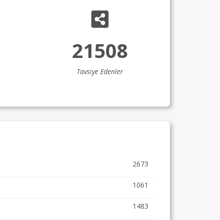
21508
Tavsiye Edenler
2673
1061
1483