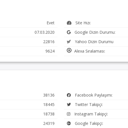
Evet
Site Hızı:
07.03.2020
Google Dizin Durumu:
22816
Yahoo Dizin Durumu
9624
Alexa Sıralaması:
i
38136
Facebook Paylaşımı:
18445
Twitter Takipçi:
18738
Instagram Takipçi:
24319
Google Takipçi: