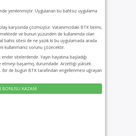
inde yenilenmiştir. Uygulanan bu bahtsız uygulama
olay karşısında çözmüştür. Vatanımızdaki BTK birimi,
rmemektedir ve bunun yüzünden de kullanımda olan
gal bahis sitesi de ne yazık ki bu uygulamada arada
ini kullanmanız sorunu çözecektir.
ender sitelerdendir. Yayın hayatına başladığı
e etmeyi başarmış durumdadır. Arzettiği yüksek
ız. Bir de bugün BTK tarafından engellenmesi uğrayan
İN BONUSU KAZAN!