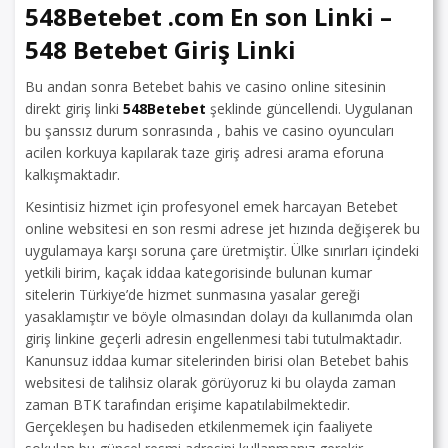
548Betebet .com En son Linki –
548 Betebet Giriş Linki
Bu andan sonra Betebet bahis ve casino online sitesinin
direkt giriş linki
548Betebet
şeklinde güncellendi. Uygulanan
bu şanssız durum sonrasında , bahis ve casino oyuncuları
acilen korkuya kapılarak taze giriş adresi arama eforuna
kalkışmaktadır.
Kesintisiz hizmet için profesyonel emek harcayan Betebet
online websitesi en son resmi adrese jet hızında değişerek bu
uygulamaya karşı soruna çare üretmiştir. Ülke sınırları içindeki
yetkili birim, kaçak iddaa kategorisinde bulunan kumar
sitelerin Türkiye’de hizmet sunmasına yasalar gereği
yasaklamıştır ve böyle olmasından dolayı da kullanımda olan
giriş linkine geçerli adresin engellenmesi tabi tutulmaktadır.
Kanunsuz iddaa kumar sitelerinden birisi olan Betebet bahis
websitesi de talihsiz olarak görüyoruz ki bu olayda zaman
zaman BTK tarafından erişime kapatılabilmektedir.
Gerçekleşen bu hadiseden etkilenmemek için faaliyete