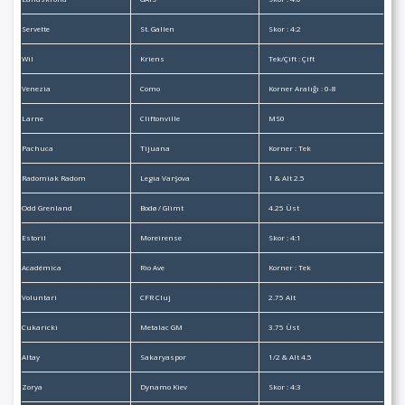
Servette
St. Gallen
Skor : 4:2
Wil
Kriens
Tek/Çift : Çift
Venezia
Como
Korner Aralığı : 0-8
Larne
Cliftonville
MS0
Pachuca
Tijuana
Korner : Tek
Radomiak Radom
Legia Varşova
1 & Alt 2.5
Odd Grenland
Bodø / Glimt
4.25 Üst
Estoril
Moreirense
Skor : 4:1
Académica
Rio Ave
Korner : Tek
Voluntari
CFR Cluj
2.75 Alt
Cukaricki
Metalac GM
3.75 Üst
Altay
Sakaryaspor
1/2 & Alt 4.5
Zorya
Dynamo Kiev
Skor : 4:3