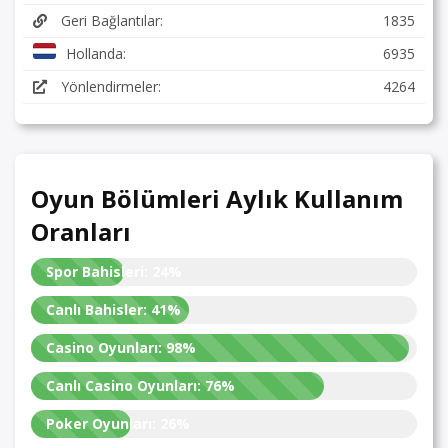
Geri Bağlantılar:
1835
Hollanda:
6935
Yönlendirmeler:
4264
Oyun Bölümleri Aylık Kullanım
Oranları
Spor Bahisleri:
24%
Canlı Bahisler:
41%
Casino Oyunları:
98%
Canlı Casino Oyunları:
76%
Poker Oyunları:
26%