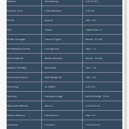
Monaco
Strasbourg
X & Üst 2.5
Arsenal-Tula
CSKA Moskova
2.25 Alt
KFUM
Grorud
Skor : 2:0
NEC
Zwolle
Toplam Gol : 5
Hubei Zhongbo
Tianjin Tigers
Korner : 3.5 Alt
Philadelphia Union
Chicago Fire
Skor : 1:1
Darmstadt 98
Werder Bremen
Korner : 4.5 Alt
Newell’s Old Boys
Patronato
Skor : 3:4
Avusturya Viyana
Wolfsberger AC
Skor : 3:2
Pasching
St. Pölten
2.25 Üst
Sérésien
Standard Liège
Gol Dk Aralığı : 76-90
Waasland-Beveren
Deinze
X/2 & Üst 3.5
Atlético Mineiro
Corinthians
Skor : 5:1
Londrina
Cruzeiro
1/2 & Üst 3.5