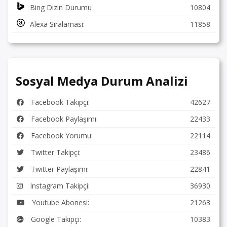
Bing Dizin Durumu
10804
Alexa Sıralaması:
11858
Sosyal Medya Durum Analizi
Facebook Takipçi:
42627
Facebook Paylaşımı:
22433
Facebook Yorumu:
22114
Twitter Takipçi:
23486
Twitter Paylaşımı:
22841
Instagram Takipçi:
36930
Youtube Abonesi:
21263
Google Takipçi:
10383