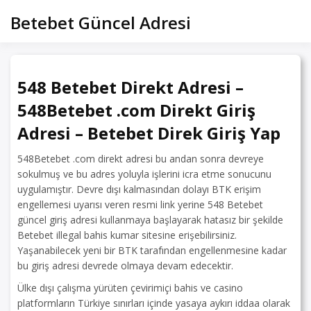
Skip
Betebet Güncel Adresi
to
content
548 Betebet Direkt Adresi –
548Betebet .com Direkt Giriş
Adresi – Betebet Direk Giriş Yap
548Betebet .com direkt adresi bu andan sonra devreye
sokulmuş ve bu adres yoluyla işlerini icra etme sonucunu
uygulamıştır. Devre dışı kalmasından dolayı BTK erişim
engellemesi uyarısı veren resmi link yerine 548 Betebet
güncel giriş adresi kullanmaya başlayarak hatasız bir şekilde
Betebet illegal bahis kumar sitesine erişebilirsiniz.
Yaşanabilecek yeni bir BTK tarafından engellenmesine kadar
bu giriş adresi devrede olmaya devam edecektir.
Ülke dışı çalışma yürüten çevirimiçi bahis ve casino
platformların Türkiye sınırları içinde yasaya aykırı iddaa olarak