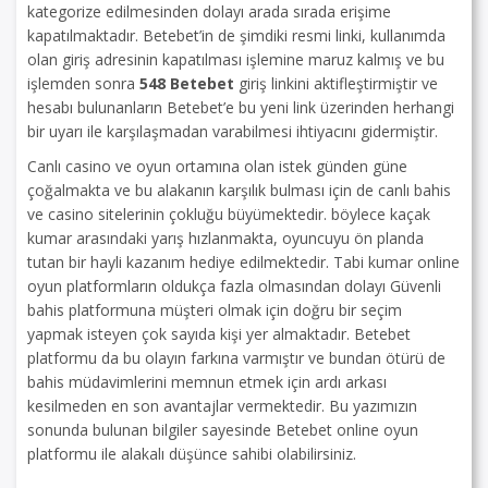
kategorize edilmesinden dolayı arada sırada erişime
kapatılmaktadır. Betebet’in de şimdiki resmi linki, kullanımda
olan giriş adresinin kapatılması işlemine maruz kalmış ve bu
işlemden sonra
548 Betebet
giriş linkini aktifleştirmiştir ve
hesabı bulunanların Betebet’e bu yeni link üzerinden herhangi
bir uyarı ile karşılaşmadan varabilmesi ihtiyacını gidermiştir.
Canlı casino ve oyun ortamına olan istek günden güne
çoğalmakta ve bu alakanın karşılık bulması için de canlı bahis
ve casino sitelerinin çokluğu büyümektedir. böylece kaçak
kumar arasındaki yarış hızlanmakta, oyuncuyu ön planda
tutan bir hayli kazanım hediye edilmektedir. Tabi kumar online
oyun platformların oldukça fazla olmasından dolayı Güvenli
bahis platformuna müşteri olmak için doğru bir seçim
yapmak isteyen çok sayıda kişi yer almaktadır. Betebet
platformu da bu olayın farkına varmıştır ve bundan ötürü de
bahis müdavimlerini memnun etmek için ardı arkası
kesilmeden en son avantajlar vermektedir. Bu yazımızın
sonunda bulunan bilgiler sayesinde Betebet online oyun
platformu ile alakalı düşünce sahibi olabilirsiniz.