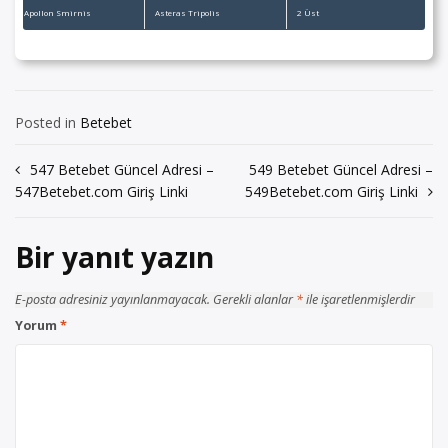
Apollon Smirnis
Asteras Tripolis
2 Üst
Posted in
Betebet
Yazı
547 Betebet Güncel Adresi –
549 Betebet Güncel Adresi –
547Betebet.com Giriş Linki
549Betebet.com Giriş Linki
gezinmesi
Bir yanıt yazın
E-posta adresiniz yayınlanmayacak.
Gerekli alanlar
*
ile işaretlenmişlerdir
Yorum
*