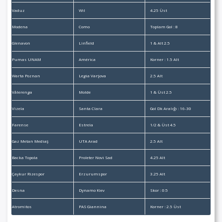
Vaduz
Wil
4.25 Üst
Modena
Como
Toplam Gol : 8
Glenavon
Linfield
1 & Alt 2.5
Pumas UNAM
América
Korner : 1.5 Alt
Warta Poznan
Legia Varşova
2.5 Alt
Vålerenga
Molde
1 & Üst 2.5
Vizela
Santa Clara
Gol Dk Aralığı : 16-30
Farense
Estrela
1/2 & Üst 4.5
Gaz Metan Mediaş
UTA Arad
2.5 Alt
Backa Topola
Proleter Novi Sad
4.25 Alt
Çaykur Rizespor
Erzurumspor
3.25 Alt
Desna
Dynamo Kiev
Skor : 0:5
Atromitos
PAS Giannina
Korner : 2.5 Üst