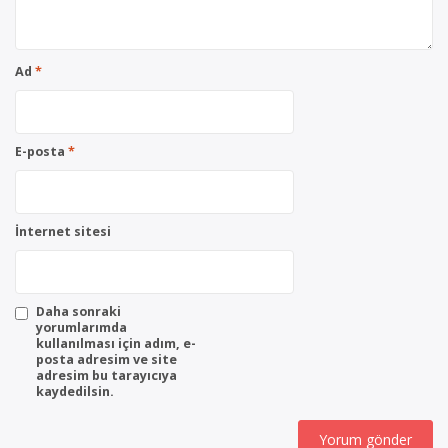
Ad
*
E-posta
*
İnternet sitesi
Daha sonraki
yorumlarımda
kullanılması için adım, e-
posta adresim ve site
adresim bu tarayıcıya
kaydedilsin.