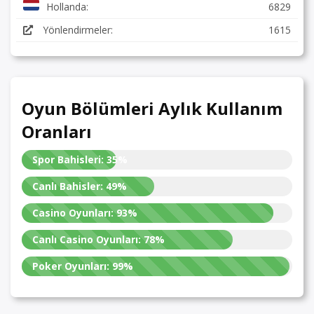
Hollanda:
6829
Yönlendirmeler:
1615
Oyun Bölümleri Aylık Kullanım
Oranları
Spor Bahisleri:
35%
Canlı Bahisler:
49%
Casino Oyunları:
93%
Canlı Casino Oyunları:
78%
Poker Oyunları:
99%