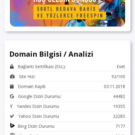
Domain Bilgisi / Analizi
Bağlantı Sertifikası (SSL):
Evet
Site Hızı:
92/100
Domain Kaydı:
03.11.2018
Google Dizin Durumu:
44482
Yandex Dizin Durumu
19355
Yahoo Dizin Durumu
22283
Bing Dizin Durumu
7177