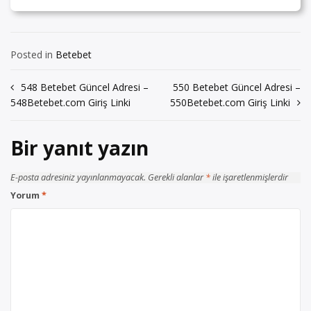
Posted in
Betebet
Yazı
548 Betebet Güncel Adresi –
550 Betebet Güncel Adresi –
548Betebet.com Giriş Linki
550Betebet.com Giriş Linki
gezinmesi
Bir yanıt yazın
E-posta adresiniz yayınlanmayacak.
Gerekli alanlar
*
ile işaretlenmişlerdir
Yorum
*