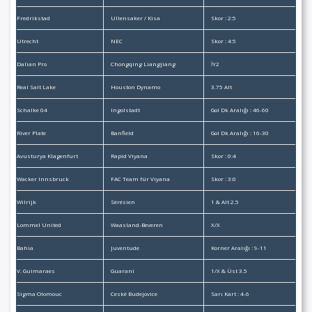
Fredrikstad
Ullensaker / Kisa
Skor : 2:5
Utrecht
NEC
Skor : 4:5
Dalian Pro
Chongqing Liangjiang
İY2
Real Salt Lake
Houston Dynamo
3.75 Alt
Schalke 04
Ingolstadt
Gol Dk Aralığı : 46-60
River Plate
Banfield
Gol Dk Aralığı : 16-30
Avusturya Klagenfurt
Rapid Viyana
Skor : 0:4
Wacker Innsbruck
FAC Team für Viyana
Skor : 3:0
Wilrijk
Sérésien
1 & Alt 2.5
Lommel United
Waasland-Beveren
X/X
Bahia
Juventude
Korner Aralığı : 9-11
V. Guimaraes
Guarani
1/X & Üst 3.5
Sigma Olomouc
Ceské Budejovice
Sarı Kart : 4-6