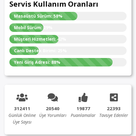
Servis Kullanım Oranları
Masaüstü Sürüm:
58%
Mobil Sürüm:
29%
Müşteri Hizmetleri:
42%
Canlı Destek Birimi:
25%
Yeni Giriş Adresi:
88%
312411
20540
19877
22393
Günlük Online
Üye Yorumları
Puanlamalar
Tavsiye Edenler
Üye Sayısı