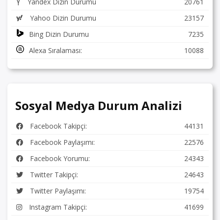
Yandex Dizin Durumu
20761
Yahoo Dizin Durumu
23157
Bing Dizin Durumu
7235
Alexa Sıralaması:
10088
Sosyal Medya Durum Analizi
Facebook Takipçi:
44131
Facebook Paylaşımı:
22576
Facebook Yorumu:
24343
Twitter Takipçi:
24643
Twitter Paylaşımı:
19754
Instagram Takipçi:
41699