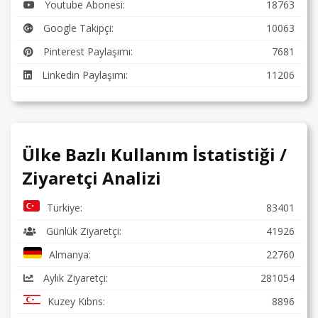
Youtube Abonesi:
18763
Google Takipçi:
10063
Pinterest Paylaşımı:
7681
Linkedin Paylaşımı:
11206
Ülke Bazlı Kullanım İstatistiği /
Ziyaretçi Analizi
Türkiye:
83401
Günlük Ziyaretçi:
41926
Almanya:
22760
Aylık Ziyaretçi:
281054
Kuzey Kıbrıs:
8896