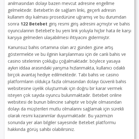
anılmasından dolayı bazen mevcut adresine engellme
gelmektedir. Betebet’in de sağlam linki, geçerli adresin
kullanım dışı kalması prosedürüne uğramış ve bu durumdan
sonra
122 Betebet
giriş resmi giriş adresini açmıştır ve bahis
oyuncularının Betebet’e bu yeni link yoluyla hiçbir hata ile karşı
karşıya gelmeden ulaşabilmesi ihtiyacını gidermiştir.
Kanunsuz bahis ortamına olan arz günden güne artış
göstermekte ve bu ilginin karşılanması için de canlı bahis ve
casino sitelerinin çokluğu çoğalmaktadır. böylece yasaya
aykırı iddaa arasındaki yarışma hızlanmakta, kullanıcı odaklı
birçok avantaj hediye edilmektedir. Tabi bahis ve casino
platformların oldukça fazla olmasından dolayı Güvenli bahis
websitesine üyelik oluşturmak için doğru bir karar vermek
isteyen çok sayıda oyuncu bulunmaktadır. Betebet online
websitesi de bunun bilincine sahiptir ve böyle olmasından
dolayı da müşterileri mutlu olmalarını sağlamak için sürekli
olarak resmi kazanımlar duyurmaktadır. Bu yazımızın
sonunda yer alan bilgiler sayesinde Betebet platformu
hakkında görüş sahibi olabilirsiniz.