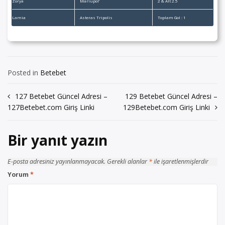
Zorya
Mariupol’
2 & Alt 2.5
Lamia
Asteras Tripolis
Toplam Gol : 1
Posted in
Betebet
Yazı
127 Betebet Güncel Adresi –
129 Betebet Güncel Adresi –
127Betebet.com Giriş Linki
129Betebet.com Giriş Linki
gezinmesi
Bir yanıt yazın
E-posta adresiniz yayınlanmayacak.
Gerekli alanlar
*
ile işaretlenmişlerdir
Yorum
*