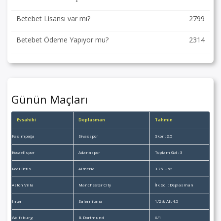
Betebet Lisansı var mı?
2799
Betebet Ödeme Yapıyor mu?
2314
Günün Maçları
Evsahibi
Deplasman
Tahmin
Kasımpaşa
Sivasspor
Skor : 2:5
Kocaelispor
Adanaspor
Toplam Gol : 3
Real Betis
Almeria
3.75 Üst
Aston Villa
Manchester City
İlk Gol : Deplasman
Inter
Salernitana
1/2 & Alt 4.5
Wolfsburg
B. Dortmund
X/1