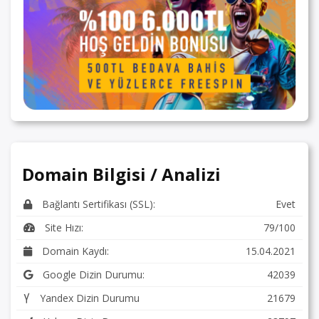
Domain Bilgisi / Analizi
Bağlantı Sertifikası (SSL):
Evet
Site Hızı:
79/100
Domain Kaydı:
15.04.2021
Google Dizin Durumu:
42039
Yandex Dizin Durumu
21679