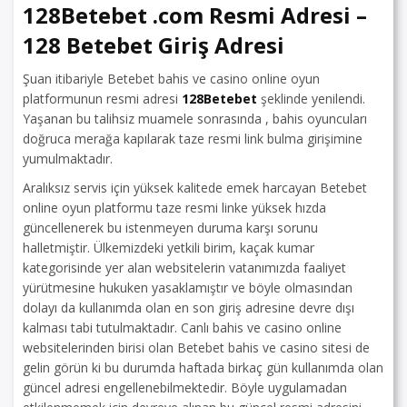
128Betebet .com Resmi Adresi –
128 Betebet Giriş Adresi
Şuan itibariyle Betebet bahis ve casino online oyun
platformunun resmi adresi
128Betebet
şeklinde yenilendi.
Yaşanan bu talihsiz muamele sonrasında , bahis oyuncuları
doğruca merağa kapılarak taze resmi link bulma girişimine
yumulmaktadır.
Aralıksız servis için yüksek kalitede emek harcayan Betebet
online oyun platformu taze resmi linke yüksek hızda
güncellenerek bu istenmeyen duruma karşı sorunu
halletmiştir. Ülkemizdeki yetkili birim, kaçak kumar
kategorisinde yer alan websitelerin vatanımızda faaliyet
yürütmesine hukuken yasaklamıştır ve böyle olmasından
dolayı da kullanımda olan en son giriş adresine devre dışı
kalması tabi tutulmaktadır. Canlı bahis ve casino online
websitelerinden birisi olan Betebet bahis ve casino sitesi de
gelin görün ki bu durumda haftada birkaç gün kullanımda olan
güncel adresi engellenebilmektedir. Böyle uygulamadan