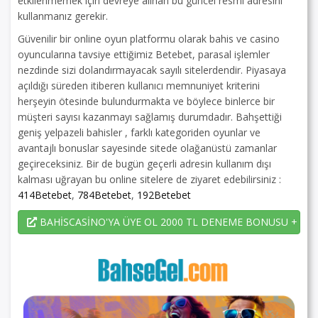
etkilenmemek için devreye alınan bu güncel resmi adresini
kullanmanız gerekir.
Güvenilir bir online oyun platformu olarak bahis ve casino
oyuncularına tavsiye ettiğimiz Betebet, parasal işlemler
nezdinde sizi dolandırmayacak sayılı sitelerdendir. Piyasaya
açıldığı süreden itiberen kullanıcı memnuniyet kriterini
herşeyin ötesinde bulundurmakta ve böylece binlerce bir
müşteri sayısı kazanmayı sağlamış durumdadır. Bahşettiği
geniş yelpazeli bahisler , farklı kategoriden oyunlar ve
avantajlı bonuslar sayesinde sitede olağanüstü zamanlar
geçireceksiniz. Bir de bugün geçerli adresin kullanım dışı
kalması uğrayan bu online sitelere de ziyaret edebilirsiniz :
414Betebet
,
784Betebet
,
192Betebet
BAHİSCASİNO'YA ÜYE OL 2000 TL DENEME BONUSU + 225