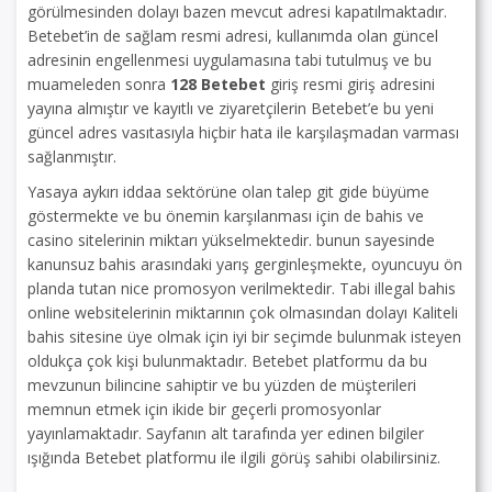
görülmesinden dolayı bazen mevcut adresi kapatılmaktadır.
Betebet’in de sağlam resmi adresi, kullanımda olan güncel
adresinin engellenmesi uygulamasına tabi tutulmuş ve bu
muameleden sonra
128 Betebet
giriş resmi giriş adresini
yayına almıştır ve kayıtlı ve ziyaretçilerin Betebet’e bu yeni
güncel adres vasıtasıyla hiçbir hata ile karşılaşmadan varması
sağlanmıştır.
Yasaya aykırı iddaa sektörüne olan talep git gide büyüme
göstermekte ve bu önemin karşılanması için de bahis ve
casino sitelerinin miktarı yükselmektedir. bunun sayesinde
kanunsuz bahis arasındaki yarış gerginleşmekte, oyuncuyu ön
planda tutan nice promosyon verilmektedir. Tabi illegal bahis
online websitelerinin miktarının çok olmasından dolayı Kaliteli
bahis sitesine üye olmak için iyi bir seçimde bulunmak isteyen
oldukça çok kişi bulunmaktadır. Betebet platformu da bu
mevzunun bilincine sahiptir ve bu yüzden de müşterileri
memnun etmek için ikide bir geçerli promosyonlar
yayınlamaktadır. Sayfanın alt tarafında yer edinen bilgiler
ışığında Betebet platformu ile ilgili görüş sahibi olabilirsiniz.