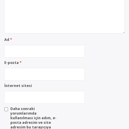
Ad
*
E-posta
*
İnternet sitesi
Daha sonraki
yorumlarımda
kullanılması için adım, e-
posta adresim ve site
adresim bu tarayıcıya