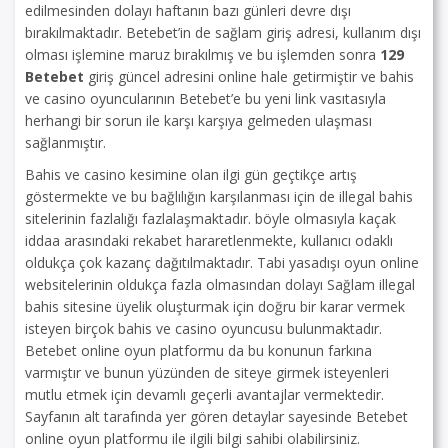
edilmesinden dolayı haftanın bazı günleri devre dışı
bırakılmaktadır. Betebet’in de sağlam giriş adresi, kullanım dışı
olması işlemine maruz bırakılmış ve bu işlemden sonra
129
Betebet
giriş güncel adresini online hale getirmiştir ve bahis
ve casino oyuncularının Betebet’e bu yeni link vasıtasıyla
herhangi bir sorun ile karşı karşıya gelmeden ulaşması
sağlanmıştır.
Bahis ve casino kesimine olan ilgi gün geçtikçe artış
göstermekte ve bu bağlılığın karşılanması için de illegal bahis
sitelerinin fazlalığı fazlalaşmaktadır. böyle olmasıyla kaçak
iddaa arasındaki rekabet hararetlenmekte, kullanıcı odaklı
oldukça çok kazanç dağıtılmaktadır. Tabi yasadışı oyun online
websitelerinin oldukça fazla olmasından dolayı Sağlam illegal
bahis sitesine üyelik oluşturmak için doğru bir karar vermek
isteyen birçok bahis ve casino oyuncusu bulunmaktadır.
Betebet online oyun platformu da bu konunun farkına
varmıştır ve bunun yüzünden de siteye girmek isteyenleri
mutlu etmek için devamlı geçerli avantajlar vermektedir.
Sayfanın alt tarafında yer gören detaylar sayesinde Betebet
online oyun platformu ile ilgili bilgi sahibi olabilirsiniz.