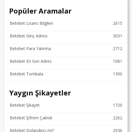
Popüler Aramalar
Betebet Lisans Bilgileri
2615
Betebet Giriş Adresi
3031
Betebet Para Yatırma
2712
Betebet En Son Adres
1081
Betebet Tombala
1390
Yaygın Şikayetler
Betebet Şikayet
1720
Betebet Şifrem Çalındı
2262
Betebet Dolandırıcı mı?
2936