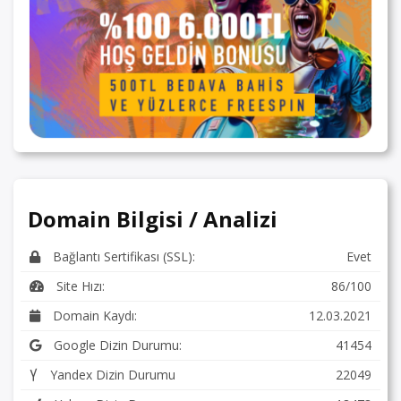
Domain Bilgisi / Analizi
Bağlantı Sertifikası (SSL):
Evet
Site Hızı:
86/100
Domain Kaydı:
12.03.2021
Google Dizin Durumu:
41454
Yandex Dizin Durumu
22049