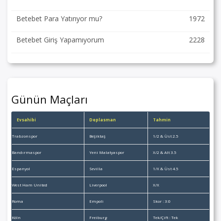
Betebet Para Yatırıyor mu?
1972
Betebet Giriş Yapamıyorum
2228
Günün Maçları
Evsahibi
Deplasman
Tahmin
Trabzonspor
Beşiktaş
1/2 & Üst 2.5
Bandırmaspor
Yeni Malatyaspor
X/2 & Alt 3.5
Espanyol
Sevilla
1/X & Üst 4.5
West Ham United
Liverpool
X/X
Roma
Empoli
Skor : 3:0
Köln
Freiburg
Tek/Çift : Tek