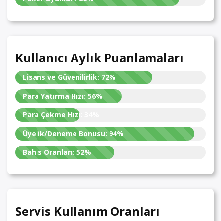
Kullanıcı Aylık Puanlamaları
Lisans ve Güvenilirlik:
72%
Para Yatırma Hızı:
56%
Para Çekme Hızı:
34%
Üyelik/Deneme Bonusu:
94%
Bahis Oranları:
52%
Servis Kullanım Oranları