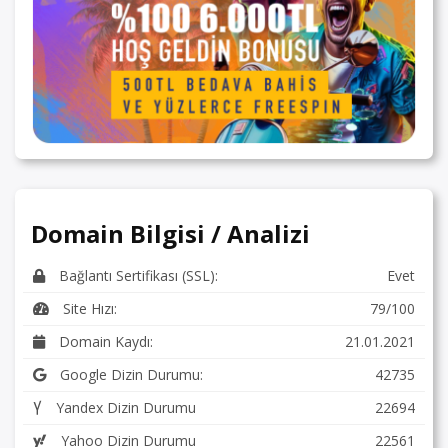
Domain Bilgisi / Analizi
Bağlantı Sertifikası (SSL):
Evet
Site Hızı:
79/100
Domain Kaydı:
21.01.2021
Google Dizin Durumu:
42735
Yandex Dizin Durumu
22694
Yahoo Dizin Durumu
22561