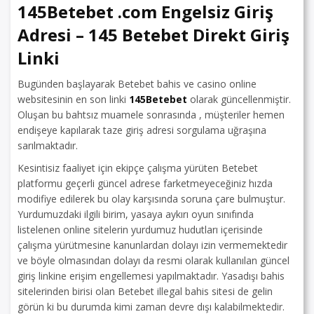
145Betebet .com Engelsiz Giriş
Adresi – 145 Betebet Direkt Giriş
Linki
Bugünden başlayarak Betebet bahis ve casino online
websitesinin en son linki
145Betebet
olarak güncellenmiştir.
Oluşan bu bahtsız muamele sonrasında , müşteriler hemen
endişeye kapılarak taze giriş adresi sorgulama uğraşına
sarılmaktadır.
Kesintisiz faaliyet için ekipçe çalışma yürüten Betebet
platformu geçerli güncel adrese farketmeyeceğiniz hızda
modifiye edilerek bu olay karşısında soruna çare bulmuştur.
Yurdumuzdaki ilgili birim, yasaya aykırı oyun sınıfında
listelenen online sitelerin yurdumuz hudutları içerisinde
çalışma yürütmesine kanunlardan dolayı izin vermemektedir
ve böyle olmasından dolayı da resmi olarak kullanılan güncel
giriş linkine erişim engellemesi yapılmaktadır. Yasadışı bahis
sitelerinden birisi olan Betebet illegal bahis sitesi de gelin
görün ki bu durumda kimi zaman devre dışı kalabilmektedir.