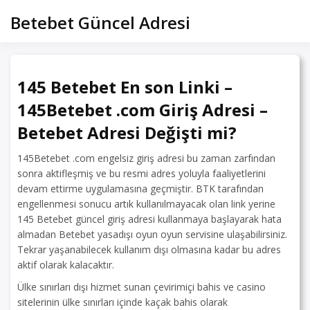
Skip
Betebet Güncel Adresi
to
content
145 Betebet En son Linki –
145Betebet .com Giriş Adresi –
Betebet Adresi Değişti mi?
145Betebet .com engelsiz giriş adresi bu zaman zarfından
sonra aktifleşmiş ve bu resmi adres yoluyla faaliyetlerini
devam ettirme uygulamasına geçmiştir. BTK tarafından
engellenmesi sonucu artık kullanılmayacak olan link yerine
145 Betebet güncel giriş adresi kullanmaya başlayarak hata
almadan Betebet yasadışı oyun oyun servisine ulaşabilirsiniz.
Tekrar yaşanabilecek kullanım dışı olmasına kadar bu adres
aktif olarak kalacaktır.
Ülke sınırları dışı hizmet sunan çevirimiçi bahis ve casino
sitelerinin ülke sınırları içinde kaçak bahis olarak