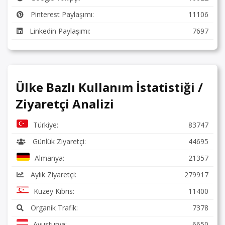
Pinterest Paylaşımı:
11106
Linkedin Paylaşımı:
7697
Ülke Bazlı Kullanım İstatistiği /
Ziyaretçi Analizi
Türkiye:
83747
Günlük Ziyaretçi:
44695
Almanya:
21357
Aylık Ziyaretçi:
279917
Kuzey Kıbrıs:
11400
Organik Trafik:
7378
Avusturya:
6650