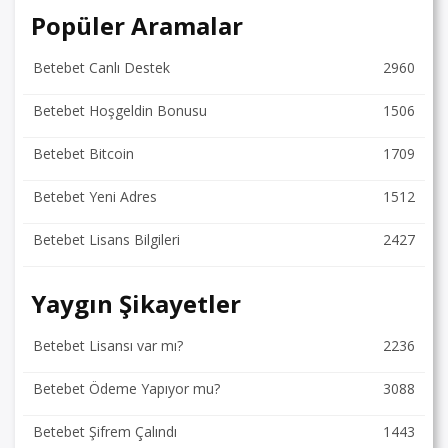
Popüler Aramalar
Betebet Canlı Destek
2960
Betebet Hoşgeldin Bonusu
1506
Betebet Bitcoin
1709
Betebet Yeni Adres
1512
Betebet Lisans Bilgileri
2427
Yaygın Şikayetler
Betebet Lisansı var mı?
2236
Betebet Ödeme Yapıyor mu?
3088
Betebet Şifrem Çalındı
1443