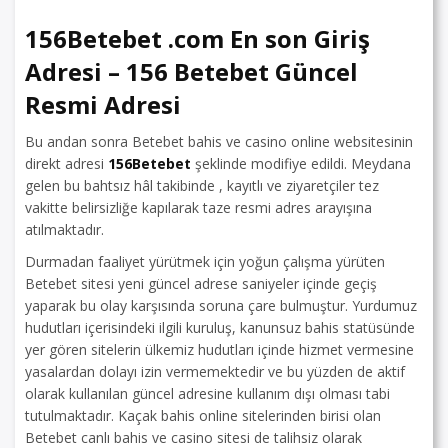
156Betebet .com En son Giriş
Adresi – 156 Betebet Güncel
Resmi Adresi
Bu andan sonra Betebet bahis ve casino online websitesinin
direkt adresi
156Betebet
şeklinde modifiye edildi. Meydana
gelen bu bahtsız hâl takibinde , kayıtlı ve ziyaretçiler tez
vakitte belirsizliğe kapılarak taze resmi adres arayışına
atılmaktadır.
Durmadan faaliyet yürütmek için yoğun çalışma yürüten
Betebet sitesi yeni güncel adrese saniyeler içinde geçiş
yaparak bu olay karşısında soruna çare bulmuştur. Yurdumuz
hudutları içerisindeki ilgili kuruluş, kanunsuz bahis statüsünde
yer gören sitelerin ülkemiz hudutları içinde hizmet vermesine
yasalardan dolayı izin vermemektedir ve bu yüzden de aktif
olarak kullanılan güncel adresine kullanım dışı olması tabi
tutulmaktadır. Kaçak bahis online sitelerinden birisi olan
Betebet canlı bahis ve casino sitesi de talihsiz olarak