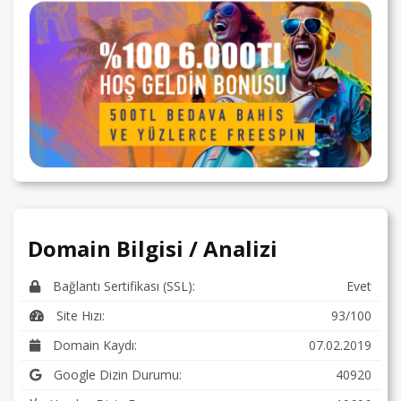
Domain Bilgisi / Analizi
Bağlantı Sertifikası (SSL):
Evet
Site Hızı:
93/100
Domain Kaydı:
07.02.2019
Google Dizin Durumu:
40920