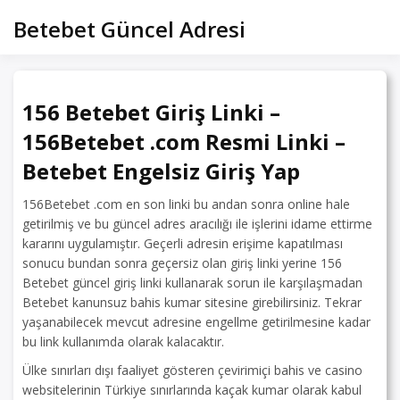
Skip
Betebet Güncel Adresi
to
content
156 Betebet Giriş Linki –
156Betebet .com Resmi Linki –
Betebet Engelsiz Giriş Yap
156Betebet .com en son linki bu andan sonra online hale
getirilmiş ve bu güncel adres aracılığı ile işlerini idame ettirme
kararını uygulamıştır. Geçerli adresin erişime kapatılması
sonucu bundan sonra geçersiz olan giriş linki yerine 156
Betebet güncel giriş linki kullanarak sorun ile karşılaşmadan
Betebet kanunsuz bahis kumar sitesine girebilirsiniz. Tekrar
yaşanabilecek mevcut adresine engellme getirilmesine kadar
bu link kullanımda olarak kalacaktır.
Ülke sınırları dışı faaliyet gösteren çevirimiçi bahis ve casino
websitelerinin Türkiye sınırlarında kaçak kumar olarak kabul