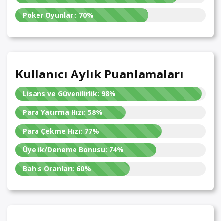
Poker Oyunları:
70%
Kullanıcı Aylık Puanlamaları
Lisans ve Güvenilirlik:
98%
Para Yatırma Hızı:
58%
Para Çekme Hızı:
77%
Üyelik/Deneme Bonusu:
74%
Bahis Oranları:
60%