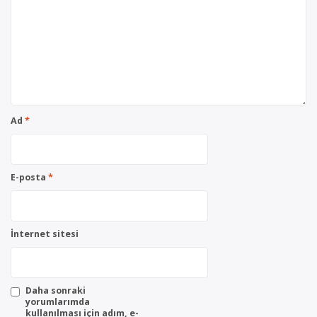
Ad
*
E-posta
*
İnternet sitesi
Daha sonraki
yorumlarımda
kullanılması için adım, e-