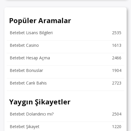
Popüler Aramalar
Betebet Lisans Bilgileri
2535
Betebet Casino
1613
Betebet Hesap Açma
2466
Betebet Bonuslar
1904
Betebet Canlı Bahis
2723
Yaygın Şikayetler
Betebet Dolandırıcı mı?
2504
Betebet Şikayet
1220