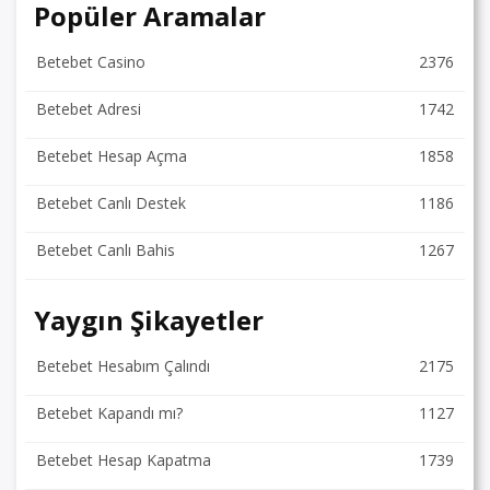
Popüler Aramalar
Betebet Casino
2376
Betebet Adresi
1742
Betebet Hesap Açma
1858
Betebet Canlı Destek
1186
Betebet Canlı Bahis
1267
Yaygın Şikayetler
Betebet Hesabım Çalındı
2175
Betebet Kapandı mı?
1127
Betebet Hesap Kapatma
1739