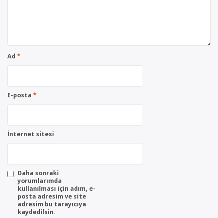
Ad
*
E-posta
*
İnternet sitesi
Daha sonraki
yorumlarımda
kullanılması için adım, e-
posta adresim ve site
adresim bu tarayıcıya
kaydedilsin.