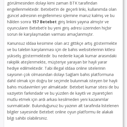
görülmesinden dolayı kimi zaman BTK tarafından
engellenmektedir. Betebet’in de geçerli linki, kullanımda olan
güncel adresinin engellenmesi işlemine maruz kalmış ve bu
hâlden sonra
157 Betebet
giriş linkini yayına almıştır ve
oyuncuların Betebet’e bu yeni giriş adresi üzerinden hiçbir
sorun ile karşılaşmadan varması amaçlanmıştır.
Kanunsuz iddaa kesimine olan arz gittikçe artış göstermekte
ve bu talebin karşılanması için de bahis websitelerinin kitlesi
yükseliş göstermektedir. bu nedenle kaçak kumar arasındaki
rakiplik ateşlenmekte, müşteriye yarayan bir hayli yarar
hediye edilmektedir. Tabi illegal iddaa online sitelerinin
sayısının çok olmasından dolayı Sağlam bahis platformuna
dahil olmak için doğru bir seçimde bulunmak isteyen bir hayli
bahis müdavimleri yer almaktadır. Betebet kumar sitesi de bu
vaziyetin farkındadır ve bu yüzden de kayıtlı ve ziyaretçileri
mutlu etmek için ardı arkası kesilmeden yeni kazanımlar
sunmaktadır. Bulunduğunuz bu yazının alt tarafında listelenen
bilgiler sayesinde Betebet online oyun platformu ile alakalı
bilgi sahibi olabilirsiniz.