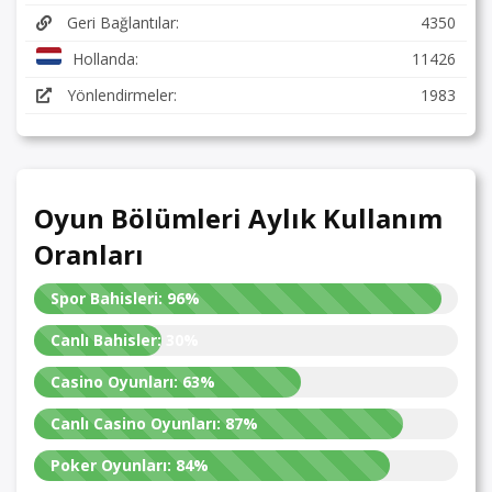
Geri Bağlantılar:
4350
Hollanda:
11426
Yönlendirmeler:
1983
Oyun Bölümleri Aylık Kullanım
Oranları
Spor Bahisleri:
96%
Canlı Bahisler:
30%
Casino Oyunları:
63%
Canlı Casino Oyunları:
87%
Poker Oyunları:
84%