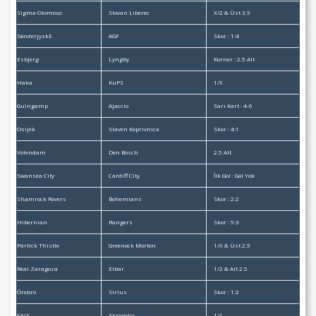
Sigma Olomouc
Slovan Liberec
X/2 & Üst 3.5
SønderjyskE
AGF
Skor : 1:4
Esbjerg
Lyngby
Korner : 2.5 Alt
Haka
KuPS
1/X
Guingamp
Ajaccio
Sarı Kart : 4-6
Osijek
Slaven Koprivnica
Skor : 4:1
Volendam
Den Bosch
2.5 Alt
Swansea City
Cardiff City
İlk Gol : Gol Yok
Shamrock Rovers
Bohemians
Skor : 2:2
Hibernian
Rangers
Skor : 5:3
Partick Thistle
Greenock Morton
1/X & Üst 2.5
Real Zaragoza
Eibar
1/2 & Alt 2.5
Örebro
Sirius
Skor : 1:2
GAIS
Akropolis
1/1