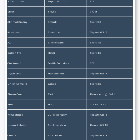
B. Dortmund
Bayern Munih
X/2
Brest
Troyes
3 Üst
Akhmat Grozny
Khimki
Skor : 5:0
Aalesund
Strømmen
Toplam Gol : 1
AZ
S. Rotterdam
Skor : 1:3
Dalian Pro
Hebei
Skor : 4:2
Cincinnati
Seattle Sounders
1/2
Ingolstadt
Holstein Kiel
Toplam Gol : 8
Unión Santa Fe
Lanús
Skor : 3:3
Sturm Graz
Ried
Korner Aralığı : 9-11
Anif
Horn
1/2 & Üst 2.5
KV Oostende
Zulte-Waregem
Toplam Gol : 5
Lommel United
Excelsior Virton
Korner : 0.5 Alt
Cuiabá
Sport Recife
Toplam Gol : 8