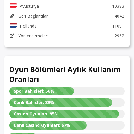
Avusturya:
10383
Geri Bağlantılar:
4042
Hollanda:
11091
Yönlendirmeler:
2962
Oyun Bölümleri Aylık Kullanım
Oranları
Spor Bahisleri:
56%
Canlı Bahisler:
89%
Casino Oyunları:
95%
Canlı Casino Oyunları:
67%