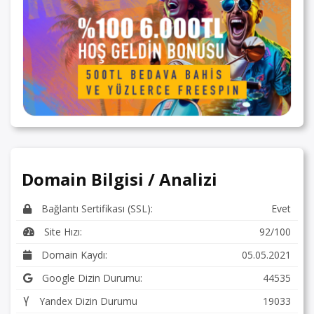
Domain Bilgisi / Analizi
Bağlantı Sertifikası (SSL):
Evet
Site Hızı:
92/100
Domain Kaydı:
05.05.2021
Google Dizin Durumu:
44535
Yandex Dizin Durumu
19033