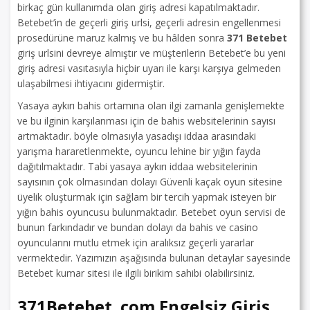
birkaç gün kullanımda olan giriş adresi kapatılmaktadır.
Betebet’in de geçerli giriş urlsi, geçerli adresin engellenmesi
prosedürüne maruz kalmış ve bu hâlden sonra
371 Betebet
giriş urlsini devreye almıştır ve müşterilerin Betebet’e bu yeni
giriş adresi vasıtasıyla hiçbir uyarı ile karşı karşıya gelmeden
ulaşabilmesi ihtiyacını gidermiştir.
Yasaya aykırı bahis ortamına olan ilgi zamanla genişlemekte
ve bu ilginin karşılanması için de bahis websitelerinin sayısı
artmaktadır. böyle olmasıyla yasadışı iddaa arasındaki
yarışma hararetlenmekte, oyuncu lehine bir yığın fayda
dağıtılmaktadır. Tabi yasaya aykırı iddaa websitelerinin
sayısının çok olmasından dolayı Güvenli kaçak oyun sitesine
üyelik oluşturmak için sağlam bir tercih yapmak isteyen bir
yığın bahis oyuncusu bulunmaktadır. Betebet oyun servisi de
bunun farkındadır ve bundan dolayı da bahis ve casino
oyuncularını mutlu etmek için aralıksız geçerli yararlar
vermektedir. Yazımızın aşağısında bulunan detaylar sayesinde
Betebet kumar sitesi ile ilgili birikim sahibi olabilirsiniz.
371Betebet .com Engelsiz Giriş