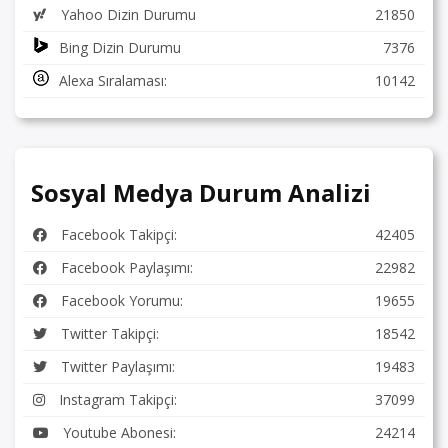
Yahoo Dizin Durumu
21850
Bing Dizin Durumu
7376
Alexa Sıralaması:
10142
Sosyal Medya Durum Analizi
Facebook Takipçi:
42405
Facebook Paylaşımı:
22982
Facebook Yorumu:
19655
Twitter Takipçi:
18542
Twitter Paylaşımı:
19483
Instagram Takipçi:
37099
Youtube Abonesi:
24214