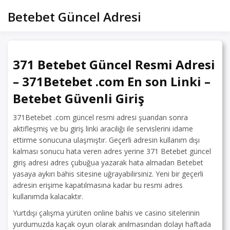
Skip
Betebet Güncel Adresi
to
content
371 Betebet Güncel Resmi Adresi
– 371Betebet .com En son Linki –
Betebet Güvenli Giriş
371Betebet .com güncel resmi adresi şuandan sonra
aktifleşmiş ve bu giriş linki aracılığı ile servislerini idame
ettirme sonucuna ulaşmıştır. Geçerli adresin kullanım dışı
kalması sonucu hata veren adres yerine 371 Betebet güncel
giriş adresi adres çubuğua yazarak hata almadan Betebet
yasaya aykırı bahis sitesine uğrayabilirsiniz. Yeni bir geçerli
adresin erişime kapatılmasına kadar bu resmi adres
kullanımda kalacaktır.
Yurtdışı çalışma yürüten online bahis ve casino sitelerinin
yurdumuzda kaçak oyun olarak anılmasından dolayı haftada