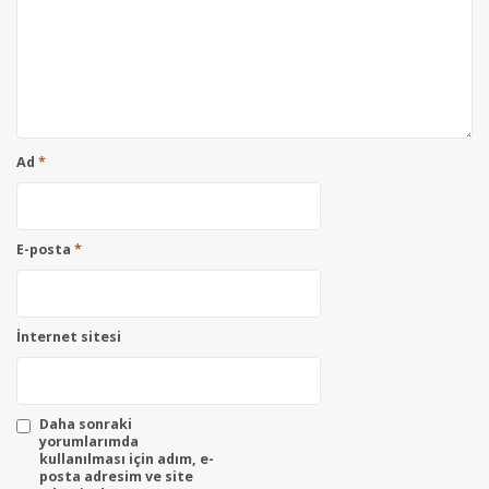
Ad
*
E-posta
*
İnternet sitesi
Daha sonraki
yorumlarımda
kullanılması için adım, e-
posta adresim ve site