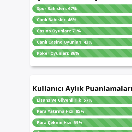
Spor Bahisleri:
67%
Canlı Bahisler:
46%
Casino Oyunları:
71%
Canlı Casino Oyunları:
43%
Poker Oyunları:
86%
Kullanıcı Aylık Puanlamalar
Lisans ve Güvenilirlik:
57%
Para Yatırma Hızı:
85%
Para Çekme Hızı:
59%