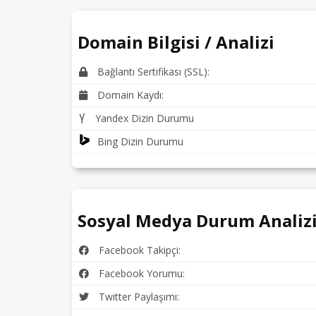
Domain Bilgisi / Analizi
Bağlantı Sertifikası (SSL):
Domain Kaydı:
Yandex Dizin Durumu
Bing Dizin Durumu
Sosyal Medya Durum Analiz
Facebook Takipçi:
Facebook Yorumu:
Twitter Paylaşımı: