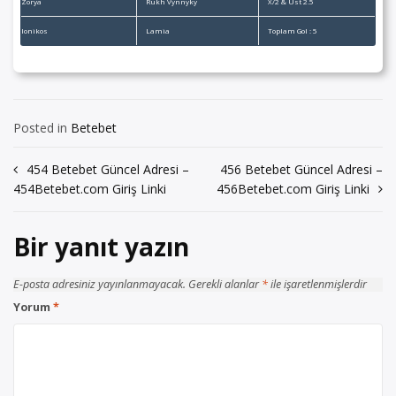
Zorya
Rukh Vynnyky
X/2 & Üst 2.5
Ionikos
Lamia
Toplam Gol : 5
Posted in
Betebet
Yazı
454 Betebet Güncel Adresi –
456 Betebet Güncel Adresi –
454Betebet.com Giriş Linki
456Betebet.com Giriş Linki
gezinmesi
Bir yanıt yazın
E-posta adresiniz yayınlanmayacak.
Gerekli alanlar
*
ile işaretlenmişlerdir
Yorum
*