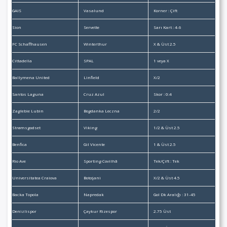
GAIS
Vasalund
Korner : Çift
Sion
Servette
Sarı Kart : 4-6
FC Schaffhausen
Winterthur
X & Üst 2.5
Cittadella
SPAL
1 veya X
Ballymena United
Linfield
X/2
Santos Laguna
Cruz Azul
Skor : 0:4
Zaglebie Lubin
Bogdanka Leczna
2/2
Strømsgodset
Viking
1/2 & Üst 2.5
Benfica
Gil Vicente
1 & Üst 2.5
Rio Ave
Sporting Covilhã
Tek/Çift : Tek
Universitatea Craiova
Botoşani
X/2 & Üst 4.5
Backa Topola
Napredak
Gol Dk Aralığı : 31-45
Denizlispor
Çaykur Rizespor
2.75 Üst