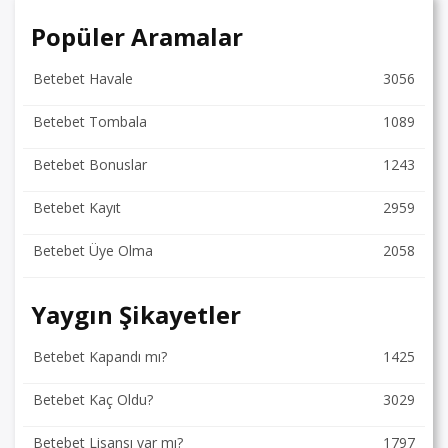
Popüler Aramalar
Betebet Havale
3056
Betebet Tombala
1089
Betebet Bonuslar
1243
Betebet Kayıt
2959
Betebet Üye Olma
2058
Yaygın Şikayetler
Betebet Kapandı mı?
1425
Betebet Kaç Oldu?
3029
Betebet Lisansı var mı?
1797