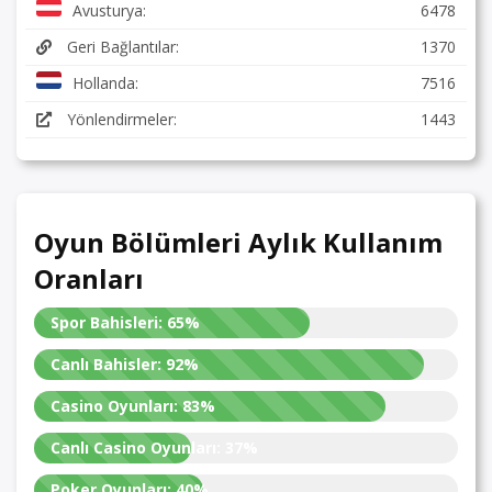
Avusturya:
6478
Geri Bağlantılar:
1370
Hollanda:
7516
Yönlendirmeler:
1443
Oyun Bölümleri Aylık Kullanım
Oranları
Spor Bahisleri:
65%
Canlı Bahisler:
92%
Casino Oyunları:
83%
Canlı Casino Oyunları:
37%
Poker Oyunları:
40%