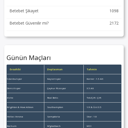
Betebet Şikayet
1098
Betebet Güvenilir mi?
2172
Günün Maçları
Evsahibi
Deplasman
Tahmin
İstanbulspor
Kayserispor
Korner : 1.5 Alt
Denizlispor
Çaykur Rizespor
3.5 Alt
Elche
Real Betis
Tek/Çift : Çift
Brighton & Hove Albion
Southampton
1/X & Üst 3.5
Hellas Verona
Sampdoria
Skor : 1:0
Bochum
M’gladbach
MS1