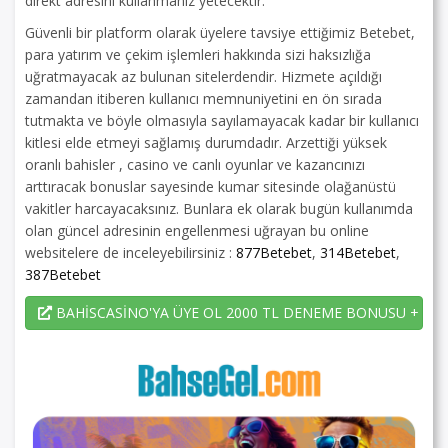
direkt adresini kullanmanız yetecektir.
Güvenli bir platform olarak üyelere tavsiye ettiğimiz Betebet,
para yatırım ve çekim işlemleri hakkında sizi haksızlığa
uğratmayacak az bulunan sitelerdendir. Hizmete açıldığı
zamandan itiberen kullanıcı memnuniyetini en ön sırada
tutmakta ve böyle olmasıyla sayılamayacak kadar bir kullanıcı
kitlesi elde etmeyi sağlamış durumdadır. Arzettiği yüksek
oranlı bahisler , casino ve canlı oyunlar ve kazancınızı
arttıracak bonuslar sayesinde kumar sitesinde olağanüstü
vakitler harcayacaksınız. Bunlara ek olarak bugün kullanımda
olan güncel adresinin engellenmesi uğrayan bu online
websitelere de inceleyebilirsiniz :
877Betebet
,
314Betebet
,
387Betebet
BAHİSCASİNO'YA ÜYE OL 2000 TL DENEME BONUSU + 225