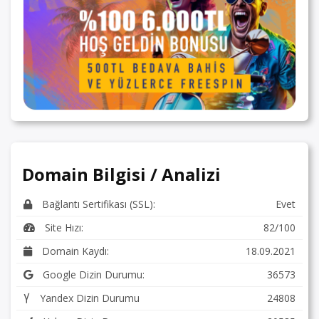
Domain Bilgisi / Analizi
Bağlantı Sertifikası (SSL):
Evet
Site Hızı:
82/100
Domain Kaydı:
18.09.2021
Google Dizin Durumu:
36573
Yandex Dizin Durumu
24808