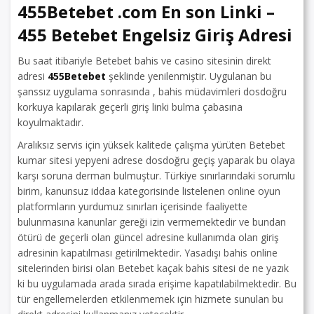
455Betebet .com En son Linki –
455 Betebet Engelsiz Giriş Adresi
Bu saat itibariyle Betebet bahis ve casino sitesinin direkt
adresi
455Betebet
şeklinde yenilenmiştir. Uygulanan bu
şanssız uygulama sonrasında , bahis müdavimleri dosdoğru
korkuya kapılarak geçerli giriş linki bulma çabasına
koyulmaktadır.
Aralıksız servis için yüksek kalitede çalışma yürüten Betebet
kumar sitesi yepyeni adrese dosdoğru geçiş yaparak bu olaya
karşı soruna derman bulmuştur. Türkiye sınırlarındaki sorumlu
birim, kanunsuz iddaa kategorisinde listelenen online oyun
platformların yurdumuz sınırları içerisinde faaliyette
bulunmasına kanunlar gereği izin vermemektedir ve bundan
ötürü de geçerli olan güncel adresine kullanımda olan giriş
adresinin kapatılması getirilmektedir. Yasadışı bahis online
sitelerinden birisi olan Betebet kaçak bahis sitesi de ne yazık
ki bu uygulamada arada sırada erişime kapatılabilmektedir. Bu
tür engellemelerden etkilenmemek için hizmete sunulan bu