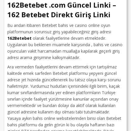
162Betebet .com Güncel Linki –
162 Betebet Direkt Giriş Linki
Bu andan itibaren Betebet bahis ve casino online oyun
platformunun sorunsuz giriş yapabileceğiniz giriş adresi
162Betebet
olarak faaliyetlerine devam etmektedir.
Uygulanan bu beklenen muamele karşısında , bahis ve casino
oyuncuları vakit harcamadan muallağa kapılarak geçerli giriş
adresi arama girişimine kalkışmaktadır.
Ara vermeden faaliyetlerini devam ettirmek için tartışılmaz
kalitede emek sarfeden Betebet platformu yepyeni güncel
adrese jet hızında güncellenerek bu tatsız olaya karşı sorunu
halletmiştir. Yurdumuz hudutları içerisindeki ilgili birim, kaçak
kumar sınıflandırmasında yer edinen platformların Türkiye
sınırları içinde faaliyet yürütmesine kanunlar açısından onay
vermemektedir ve bundan dolayı da aktif olarak kullanılan
güncel adresine kullanım dışı olması tabi tutulmaktadır.
Yasaya aykırı bahis online websitelerinden birisi olan Betebet
bahis platformu da gelin görün ki bu olayda haftanın bazı