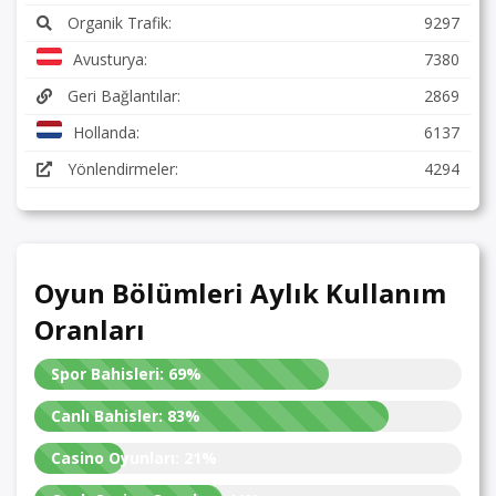
Organik Trafik:
9297
Avusturya:
7380
Geri Bağlantılar:
2869
Hollanda:
6137
Yönlendirmeler:
4294
Oyun Bölümleri Aylık Kullanım
Oranları
Spor Bahisleri:
69%
Canlı Bahisler:
83%
Casino Oyunları:
21%