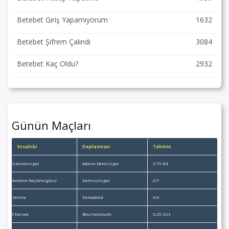
Betebet Giriş Yapamıyorum
1632
Betebet Şifrem Çalındı
3084
Betebet Kaç Oldu?
2932
Günün Maçları
Evsahibi
Deplasman
Tahmin
İstanbulspor
Adana Demirspor
3.75 Alt
Ankara Keçiörengücü
Samsunspor
2/1
Sevilla
Valladolid
X/X
Chelsea
Bournemouth
3.25 Üst