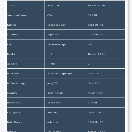
Cuiabá
Atlético PR
Korner : 1.5 Üst
Sampaio Corrêa
CSA
3.25 Alt
Karviná
Mladá Boleslav
X/2 & Üst 4.5
Silkeborg
Kopenhag
1/X & Üst 4.5
LFA
Fremad Amager
3 Alt
Honka
HJK
Korner : 0.5 Alt
Quevilly
Nîmes
2/1
Istra 1961
Hrvatski Dragovoljac
Skor : 2:0
De Graafschap
Jong PSV
Skor : 2:2
Coventry
Birmingham
Tek/Çift : Tek
Bohemians
St Patrick’s
3.75 Alt
Livingston
Aberdeen
Toplam Gol : 7
Raith Rovers
Arbroath
1/2 & Üst 3.5
Huesca
Real Oviedo
Korner : 0.5 Alt