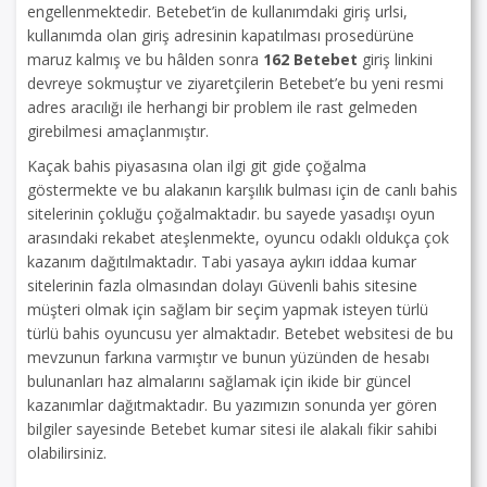
engellenmektedir. Betebet’in de kullanımdaki giriş urlsi,
kullanımda olan giriş adresinin kapatılması prosedürüne
maruz kalmış ve bu hâlden sonra
162 Betebet
giriş linkini
devreye sokmuştur ve ziyaretçilerin Betebet’e bu yeni resmi
adres aracılığı ile herhangi bir problem ile rast gelmeden
girebilmesi amaçlanmıştır.
Kaçak bahis piyasasına olan ilgi git gide çoğalma
göstermekte ve bu alakanın karşılık bulması için de canlı bahis
sitelerinin çokluğu çoğalmaktadır. bu sayede yasadışı oyun
arasındaki rekabet ateşlenmekte, oyuncu odaklı oldukça çok
kazanım dağıtılmaktadır. Tabi yasaya aykırı iddaa kumar
sitelerinin fazla olmasından dolayı Güvenli bahis sitesine
müşteri olmak için sağlam bir seçim yapmak isteyen türlü
türlü bahis oyuncusu yer almaktadır. Betebet websitesi de bu
mevzunun farkına varmıştır ve bunun yüzünden de hesabı
bulunanları haz almalarını sağlamak için ikide bir güncel
kazanımlar dağıtmaktadır. Bu yazımızın sonunda yer gören
bilgiler sayesinde Betebet kumar sitesi ile alakalı fikir sahibi
olabilirsiniz.