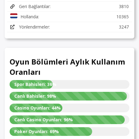
Geri Bağlantılar:
3810
Hollanda:
10365
Yönlendirmeler:
3247
Oyun Bölümleri Aylık Kullanım
Oranları
Spor Bahisleri:
36%
Canlı Bahisler:
98%
Casino Oyunları:
44%
Canlı Casino Oyunları:
96%
Poker Oyunları:
69%