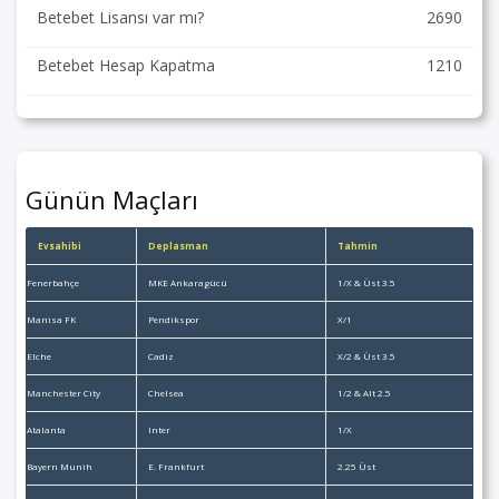
Betebet Lisansı var mı?
2690
Betebet Hesap Kapatma
1210
Günün Maçları
Evsahibi
Deplasman
Tahmin
Fenerbahçe
MKE Ankaragücü
1/X & Üst 3.5
Manisa FK
Pendikspor
X/1
Elche
Cadiz
X/2 & Üst 3.5
Manchester City
Chelsea
1/2 & Alt 2.5
Atalanta
Inter
1/X
Bayern Munih
E. Frankfurt
2.25 Üst