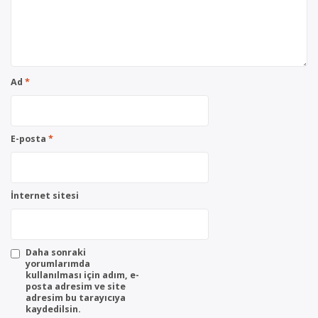
Ad
*
E-posta
*
İnternet sitesi
Daha sonraki
yorumlarımda
kullanılması için adım, e-
posta adresim ve site
adresim bu tarayıcıya
kaydedilsin.