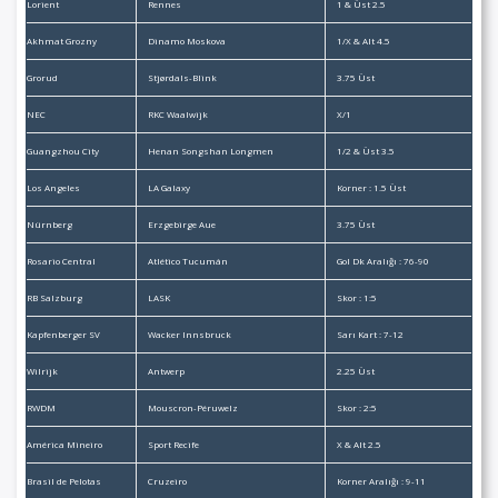
Lorient
Rennes
1 & Üst 2.5
Akhmat Grozny
Dinamo Moskova
1/X & Alt 4.5
Grorud
Stjørdals-Blink
3.75 Üst
NEC
RKC Waalwijk
X/1
Guangzhou City
Henan Songshan Longmen
1/2 & Üst 3.5
Los Angeles
LA Galaxy
Korner : 1.5 Üst
Nürnberg
Erzgebirge Aue
3.75 Üst
Rosario Central
Atlético Tucumán
Gol Dk Aralığı : 76-90
RB Salzburg
LASK
Skor : 1:5
Kapfenberger SV
Wacker Innsbruck
Sarı Kart : 7-12
Wilrijk
Antwerp
2.25 Üst
RWDM
Mouscron-Péruwelz
Skor : 2:5
América Mineiro
Sport Recife
X & Alt 2.5
Brasil de Pelotas
Cruzeiro
Korner Aralığı : 9-11