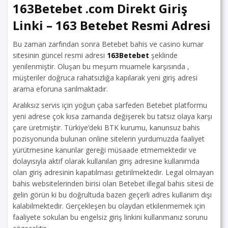
163Betebet .com Direkt Giriş
Linki – 163 Betebet Resmi Adresi
Bu zaman zarfından sonra Betebet bahis ve casino kumar
sitesinin güncel resmi adresi
163Betebet
şeklinde
yenilenmiştir. Oluşan bu meşum muamele karşısında ,
müşteriler doğruca rahatsızlığa kapılarak yeni giriş adresi
arama eforuna sarılmaktadır.
Aralıksız servis için yoğun çaba sarfeden Betebet platformu
yeni adrese çok kısa zamanda değişerek bu tatsız olaya karşı
çare üretmiştir. Türkiye’deki BTK kurumu, kanunsuz bahis
pozisyonunda bulunan online sitelerin yurdumuzda faaliyet
yürütmesine kanunlar gereği müsaade etmemektedir ve
dolayısıyla aktif olarak kullanılan giriş adresine kullanımda
olan giriş adresinin kapatılması getirilmektedir. Legal olmayan
bahis websitelerinden birisi olan Betebet illegal bahis sitesi de
gelin görün ki bu doğrultuda bazen geçerli adres kullanım dışı
kalabilmektedir. Gerçekleşen bu olaydan etkilenmemek için
faaliyete sokulan bu engelsiz giriş linkini kullanmanız sorunu