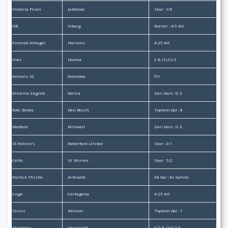
Viktoria Plzen
Jablonec
Skor : 3:0
OB
Viborg
Korner : 4.5 Alt
Fremad Amager
Horsens
4.25 Alt
Ilves
Honka
2 & Üst 2.5
Amiens SC
Grenoble
İY1
Dinamo Zagreb
Gorica
Sarı Kart : 0-3
NAC Breda
Den Bosch
Toplam Gol : 8
Watford
Millwall
Sarı Kart : 0-3
St Patrick’s
Waterford United
Skor : 0:1
Celtic
St. Mirren
Skor : 5:2
Partick Thistle
Arbroath
İlk Gol : Ev Sahibi
Lugo
Cartagena
4.25 Alt
Sirius
Kalmar
Toplam Gol : 1
Akropolis
Vasalund
X/2 & Üst 2.5