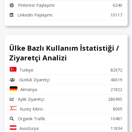
Pinterest Paylaşımı:
6240
Linkedin Paylaşımı:
10117
Ülke Bazlı Kullanım İstatistiği /
Ziyaretçi Analizi
Türkiye:
82972
Günlük Ziyaretçi:
40619
Almanya:
21822
Aylık Ziyaretçi:
280495
Kuzey Kıbrıs:
8009
Organik Trafik:
10481
Avusturya:
11834