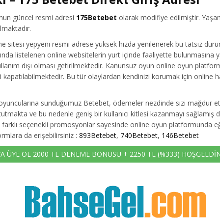
nun güncel resmi adresi
175Betebet
olarak modifiye edilmiştir. Yaşa
lmaktadır.
line sitesi yepyeni resmi adrese yüksek hızda yenilenerek bu tatsız dur
sında listelenen online websitelerin yurt içinde faaliyette bulunması
llanım dışı olması getirilmektedir. Kanunsuz oyun online oyun platforml
 kapatılabilmektedir. Bu tür olaylardan kendinizi korumak için online ha
no oyuncularına sunduğumuz Betebet, ödemeler nezdinde sizi mağdur et
tutmakta ve bu nedenle geniş bir kullanıcı kitlesi kazanmayı sağlamış 
r ve farklı seçenekli promosyonlar sayesinde online oyun platformunda e
mlara da erişebilirsiniz :
893Betebet
,
740Betebet
,
146Betebet
A ÜYE OL 2000 TL DENEME BONUSU + 2250 TL (%333) HOŞGELD