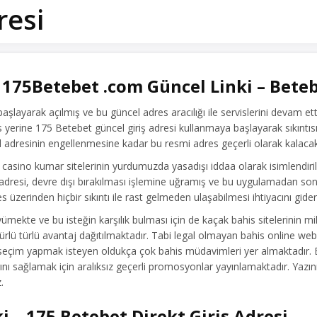
resi
 175Betebet .com Güncel Linki – Bete
layarak açılmış ve bu güncel adres aracılığı ile servislerini devam et
yerine 175 Betebet güncel giriş adresi kullanmaya başlayarak sıkıntısı
cel adresinin engellenmesine kadar bu resmi adres geçerli olarak kalacak
s ve casino kumar sitelerinin yurdumuzda yasadışı iddaa olarak isimlend
i adresi, devre dışı bırakılması işlemine uğramış ve bu uygulamadan so
üzerinden hiçbir sıkıntı ile rast gelmeden ulaşabilmesi ihtiyacını gider
ümekte ve bu isteğin karşılık bulması için de kaçak bahis sitelerinin m
 türlü türlü avantaj dağıtılmaktadır. Tabi legal olmayan bahis online we
 seçim yapmak isteyen oldukça çok bahis müdavimleri yer almaktadır. 
ı sağlamak için aralıksız geçerli promosyonlar yayınlamaktadır. Yazını
.
 – 175 Betebet Direkt Giriş Adresi