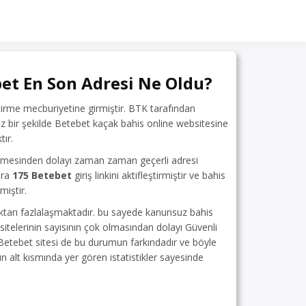
bet En Son Adresi Ne Oldu?
tirme mecburiyetine girmiştir. BTK tarafından
z bir şekilde Betebet kaçak bahis online websitesine
tır.
irilmesinden dolayı zaman zaman geçerli adresi
nra
175 Betebet
giriş linkini aktifleştirmiştir ve bahis
miştir.
iktarı fazlalaşmaktadır. bu sayede kanunsuz bahis
bsitelerinin sayısının çok olmasından dolayı Güvenli
Betebet sitesi de bu durumun farkındadır ve böyle
n alt kısmında yer gören istatistikler sayesinde