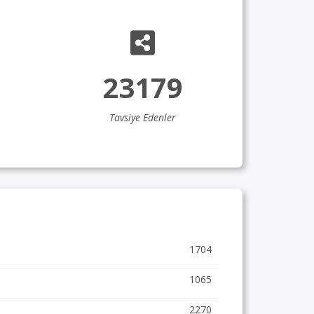
23179
Tavsiye Edenler
1704
1065
2270