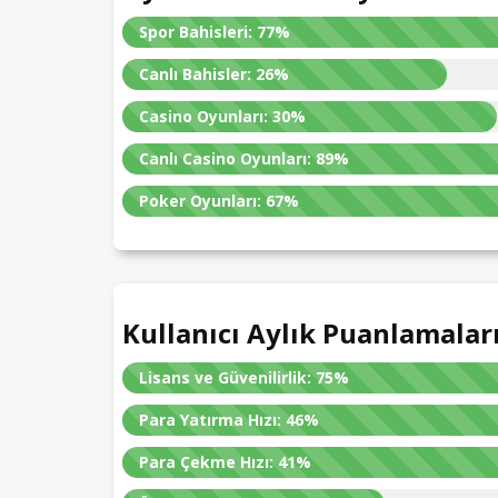
Spor Bahisleri:
77%
Canlı Bahisler:
26%
Casino Oyunları:
30%
Canlı Casino Oyunları:
89%
Poker Oyunları:
67%
Kullanıcı Aylık Puanlamalar
Lisans ve Güvenilirlik:
75%
Para Yatırma Hızı:
46%
Para Çekme Hızı:
41%