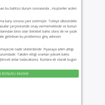
nan bu bahtsız durum sonrasında , müşteriler acilen
uma karşı soruna çare üretmiştir. Türkiye ülkesindeki
na yasalar çerçevesinde onay vermemektedir ve bunun
arından birisi olan Betebet bahis sitesi de ne yazık
le getirilean bu problemsiz giriş adresini
meyecek nadir sitelerdendir. Piyasaya adım attığı
durumdadır. Takdim ettiği oranları yüksek bahis
ğlenceli anlar tadacaksınız. Bunlara ek olarak bugün
İN BONUSU KAZAN!