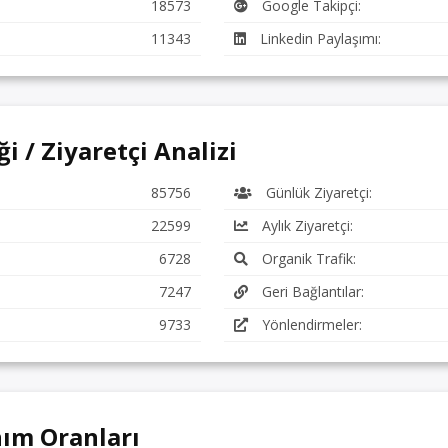
18573
Google Takipçi:
11343
Linkedin Paylaşımı:
ği / Ziyaretçi Analizi
85756
Günlük Ziyaretçi:
22599
Aylık Ziyaretçi:
6728
Organik Trafik:
7247
Geri Bağlantılar:
9733
Yönlendirmeler:
nım Oranları