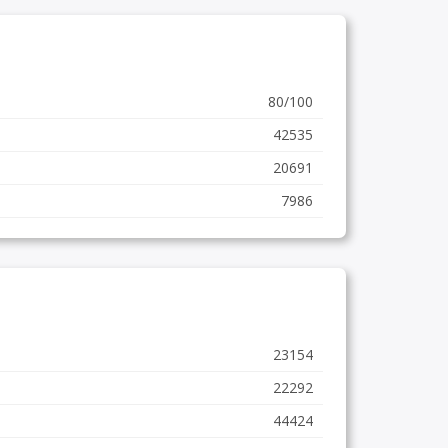
80/100
42535
20691
7986
23154
22292
44424