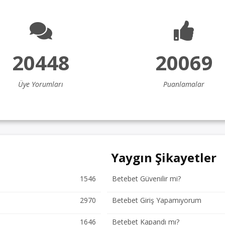
20448
20069
Üye Yorumları
Puanlamalar
Yaygın Şikayetler
1546
Betebet Güvenilir mi?
2970
Betebet Giriş Yapamıyorum
1646
Betebet Kapandı mı?