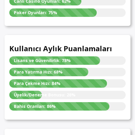
Canlı Casino Oyunları:
62%
Poker Oyunları:
75%
Kullanıcı Aylık Puanlamaları
Lisans ve Güvenilirlik:
78%
Para Yatırma Hızı:
68%
Para Çekme Hızı:
84%
Üyelik/Deneme Bonusu:
28%
Bahis Oranları:
86%