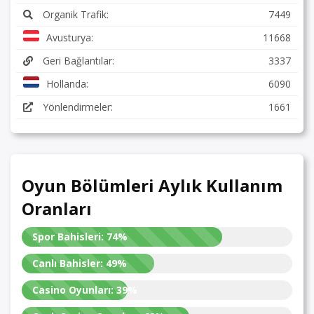
Organik Trafik:
7449
Avusturya:
11668
Geri Bağlantılar:
3337
Hollanda:
6090
Yönlendirmeler:
1661
Oyun Bölümleri Aylık Kullanım
Oranları
Spor Bahisleri:
74%
Canlı Bahisler:
49%
Casino Oyunları:
39%