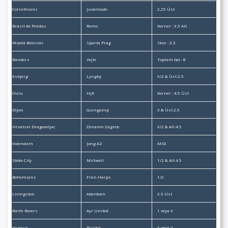
Corinthians
Juventude
2.25 Üst
Brasil de Pelotas
Remo
Korner : 3.5 Alt
Mladá Boleslav
Sparta Prag
Skor : 2:3
Randers
Vejle
Toplam Gol : 8
Esbjerg
Lyngby
X/2 & Üst 2.5
Oulu
HJK
Korner : 4.5 Üst
Dijon
Guingamp
X & Üst 2.5
Hrvatski Dragovoljac
Dinamo Zagreb
X/2 & Alt 4.5
Volendam
Jong AZ
MS0
Stoke City
Millwall
1/2 & Alt 4.5
Bohemians
Finn Harps
1/2
Livingston
Aberdeen
2.5 Üst
Raith Rovers
Ayr United
1 veya X
Huesca
Burgos
X veya 2