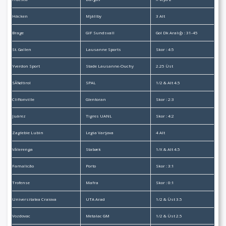
Häcken
Mjällby
3 Alt
Brage
GIF Sundsvall
Gol Dk Aralığı : 31-45
St. Gallen
Lausanne Sports
Skor : 4:5
Yverdon Sport
Stade Lausanne-Ouchy
2.25 Üst
SÃ¼dtirol
SPAL
1/2 & Alt 4.5
Cliftonville
Glentoran
Skor : 2:3
Juárez
Tigres UANL
Skor : 4:2
Zaglebie Lubin
Legia Varşova
4 Alt
Vålerenga
Stabæk
1/X & Alt 4.5
Famalicão
Porto
Skor : 3:1
Trofense
Mafra
Skor : 0:1
Universitatea Craiova
UTA Arad
1/2 & Üst 3.5
Vozdovac
Metalac GM
1/2 & Üst 2.5