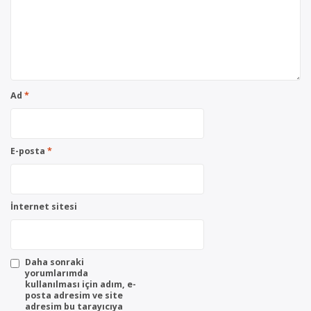
Ad
*
E-posta
*
İnternet sitesi
Daha sonraki
yorumlarımda
kullanılması için adım, e-
posta adresim ve site
adresim bu tarayıcıya