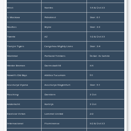
Brest
Nantes
1/X & Üst 3.5
S. Moskova
Petrotrest
Skor : 0:1
Raufoss
Bryne
Skor : 3:3
Twente
AZ
1/2 & Üst 3.5
Tianjin Tigers
Cangzhou Mighty Lions
Skor : 3:4
Montréal
Portland Timbers
İlk Gol : Ev Sahibi
Werder Bremen
Darmstadt 98
X/X
Newell’s Old Boys
Atlético Tucumán
İY1
Avusturya Viyana
Avusturya Klagenfurt
Skor : 5:1
Pasching
Dornbirn
3 Üst
Anderlecht
Kortrijk
3 Üst
Excelsior Virton
Lommel United
2/2
Internacional
Fluminense
X/2 & Üst 3.5