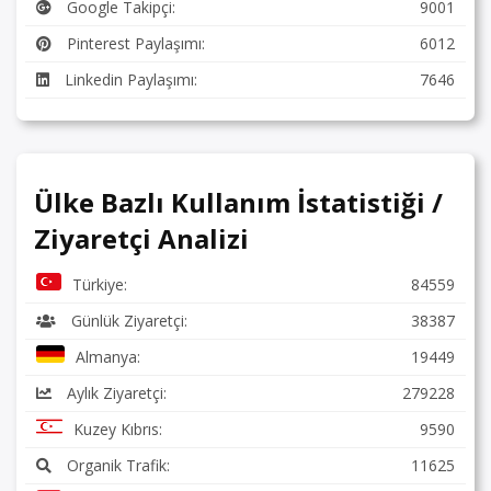
Google Takipçi:
9001
Pinterest Paylaşımı:
6012
Linkedin Paylaşımı:
7646
Ülke Bazlı Kullanım İstatistiği /
Ziyaretçi Analizi
Türkiye:
84559
Günlük Ziyaretçi:
38387
Almanya:
19449
Aylık Ziyaretçi:
279228
Kuzey Kıbrıs:
9590
Organik Trafik:
11625