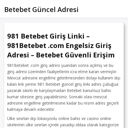
Skip
Betebet Güncel Adresi
to
content
981 Betebet Giriş Linki –
981Betebet .com Engelsiz Giriş
Adresi – Betebet Güvenli Erişim
981Betebet .com giriş adresi şuandan sonra açılmış ve bu
giriş adresi üzerinden faaliyetlerini icra etme kararı vermiştir.
Mevcut adresine engellme getirilmesinden dolayı kullanım dışı
kalan link yerine 981 Betebet güncel giriş linki adres çubuğua
yazarak sıkıntı ile karşılaşmadan Betebet kanunsuz bahis
kumar sitesine giriş yapabilirsiniz. Sonraki olası mevcut
adresine engellme getirilmesine kadar bu resmi adres geçerli
kalmaya devam edecektir.
Ülke sınırları dışı lokasyonlu online bahis ve casino online
sitelerinin ülke sınırları içinde yasadışı iddaa olarak kategorize