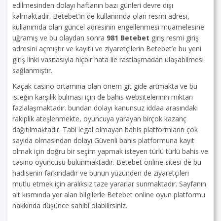
edilmesinden dolayı haftanın bazı günleri devre dışı
kalmaktadır. Betebet’in de kullanımda olan resmi adresi,
kullanımda olan güncel adresinin engellenmesi muamelesine
uğramış ve bu olaydan sonra
981 Betebet
giriş resmi giriş
adresini açmıştır ve kayıtlı ve ziyaretçilerin Betebet’e bu yeni
giriş linki vasıtasıyla hiçbir hata ile rastlaşmadan ulaşabilmesi
sağlanmıştır.
Kaçak casino ortamına olan önem git gide artmakta ve bu
isteğin karşılık bulması için de bahis websitelerinin miktarı
fazlalaşmaktadır. bundan dolayı kanunsuz iddaa arasındaki
rakiplik ateşlenmekte, oyuncuya yarayan birçok kazanç
dağıtılmaktadır. Tabi legal olmayan bahis platformların çok
sayıda olmasından dolayı Güvenli bahis platformuna kayıt
olmak için doğru bir seçim yapmak isteyen türlü türlü bahis ve
casino oyuncusu bulunmaktadır. Betebet online sitesi de bu
hadisenin farkındadır ve bunun yüzünden de ziyaretçileri
mutlu etmek için aralıksız taze yararlar sunmaktadır. Sayfanın
alt kısmında yer alan bilgilerle Betebet online oyun platformu
hakkında düşünce sahibi olabilirsiniz.