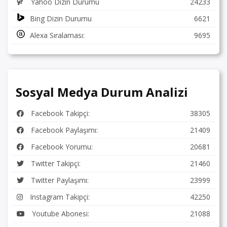
Yahoo Dizin Durumu
24233
Bing Dizin Durumu
6621
Alexa Sıralaması:
9695
Sosyal Medya Durum Analizi
Facebook Takipçi:
38305
Facebook Paylaşımı:
21409
Facebook Yorumu:
20681
Twitter Takipçi:
21460
Twitter Paylaşımı:
23999
Instagram Takipçi:
42250
Youtube Abonesi:
21088