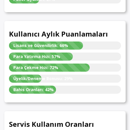
Kullanıcı Aylık Puanlamaları
Lisans ve Güvenilirlik:
66%
Para Yatırma Hızı:
57%
Para Çekme Hızı:
72%
Üyelik/Deneme Bonusu:
29%
Bahis Oranları:
42%
Servis Kullanım Oranları