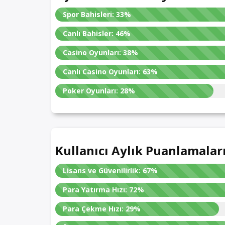
Spor Bahisleri:
33%
Canlı Bahisler:
46%
Casino Oyunları:
38%
Canlı Casino Oyunları:
63%
Poker Oyunları:
28%
Kullanıcı Aylık Puanlamalar
Lisans ve Güvenilirlik:
67%
Para Yatırma Hızı:
72%
Para Çekme Hızı:
29%