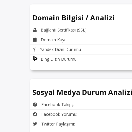
Domain Bilgisi / Analizi
Bağlantı Sertifikası (SSL):
Domain Kaydı:
Yandex Dizin Durumu
Bing Dizin Durumu
Sosyal Medya Durum Analiz
Facebook Takipçi:
Facebook Yorumu:
Twitter Paylaşımı: