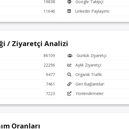
19838
Google Takipçi:
11646
Linkedin Paylaşımı:
ği / Ziyaretçi Analizi
86109
Günlük Ziyaretçi:
22296
Aylık Ziyaretçi:
9477
Organik Trafik:
7461
Geri Bağlantılar:
7223
Yönlendirmeler:
nım Oranları