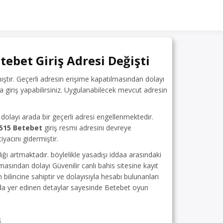
tebet Giriş Adresi Değişti
mıştır. Geçerli adresin erişime kapatılmasından dolayı
giriş yapabilirsiniz. Uygulanabilecek mevcut adresin
 dolayı arada bir geçerli adresi engellenmektedir.
515 Betebet
giriş resmi adresini devreye
iyacını gidermiştir.
ığı artmaktadır. böylelikle yasadışı iddaa arasındaki
masından dolayı Güvenilir canlı bahis sitesine kayıt
ilincine sahiptir ve dolayısıyla hesabı bulunanları
nda yer edinen detaylar sayesinde Betebet oyun
i