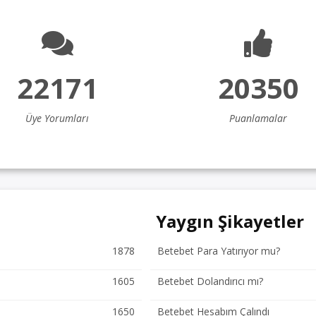
22171
20350
Üye Yorumları
Puanlamalar
Yaygın Şikayetler
1878
Betebet Para Yatırıyor mu?
1605
Betebet Dolandırıcı mı?
1650
Betebet Hesabım Çalındı