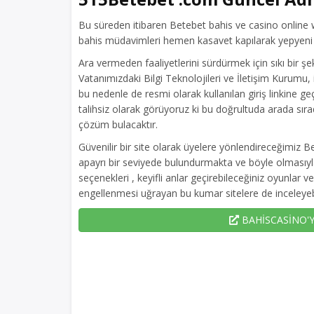
Bu süreden itibaren Betebet bahis ve casino online w
bahis müdavimleri hemen kasavet kapılarak yepyeni 
Ara vermeden faaliyetlerini sürdürmek için sıkı bir ş
Vatanımızdaki Bilgi Teknolojileri ve İletişim Kurumu
bu nedenle de resmi olarak kullanılan giriş linkine g
talihsiz olarak görüyoruz ki bu doğrultuda arada sıra
çözüm bulacaktır.
Güvenilir bir site olarak üyelere yönlendireceğimiz 
apayrı bir seviyede bulundurmakta ve böyle olmasıyl
seçenekleri , keyifli anlar geçirebileceğiniz oyunlar
engellenmesi uğrayan bu kumar sitelere de inceleyebi
BAHİSCASİNO'Y