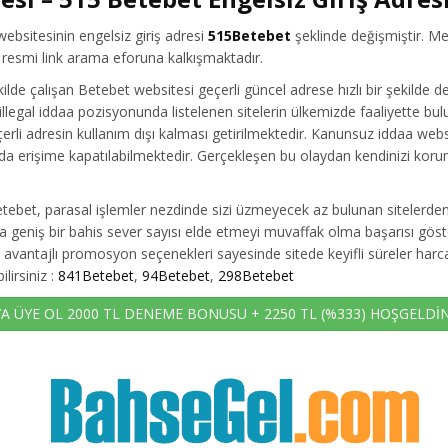
ebsitesinin engelsiz giriş adresi
515Betebet
şeklinde değişmiştir. M
resmi link arama eforuna kalkışmaktadır.
ekilde çalışan Betebet websitesi geçerli güncel adrese hızlı bir şekilde
, illegal iddaa pozisyonunda listelenen sitelerin ülkemizde faaliyett
eçerli adresin kullanım dışı kalması getirilmektedir. Kanunsuz iddaa web
da erişime kapatılabilmektedir. Gerçekleşen bu olaydan kendinizi koruma
Betebet, parasal işlemler nezdinde sizi üzmeyecek az bulunan sitelerden
a geniş bir bahis sever sayısı elde etmeyi muvaffak olma başarısı göst
 ve avantajlı promosyon seçenekleri sayesinde sitede keyifli süreler har
lirsiniz :
841Betebet
,
94Betebet
,
298Betebet
A ÜYE OL 2000 TL DENEME BONUSU + 2250 TL (%333) HOŞGELD