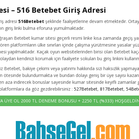
si – 516 Betebet Giriş Adresi
riş adresi
516Betebet
şeklinde faaliyetlerine devam etmektedir. Ortaya
on giriş linki bulma eforuna yumulmaktadır.
şan Betebet kumar sitesi geçerli resmi linke kısa zamanda geçiş yapar
ören platformların ülke sınırları içinde çalışma yürütmesine yasalar 
lemesi yapılmaktadır. Kaçak oyun websitelerinden birisi olan Betebet ka
 olaydan kendinizi korumak için faaliyete sokulan bu giriş linkini kulla
z Betebet, bakiye çekimi veya yatırımı hakkında sizi haksızlık yapmayac
in ötesinde bulundurmakta ve bundan dolayı geniş bir üye sayısı kazan
ı en aza indirecek bonuslar sayesinde kumar sitesinde keyifli zamanlar 
latformlara da göz gezdirebilirsiniz :
527Betebet
,
817Betebet
,
54Bet
A ÜYE OL 2000 TL DENEME BONUSU + 2250 TL (%333) HOŞGELD