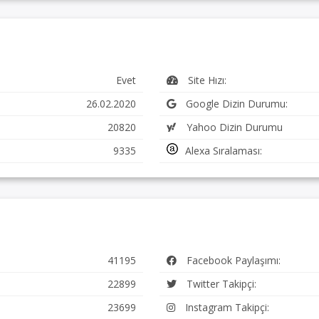
Evet
Site Hızı:
26.02.2020
Google Dizin Durumu:
20820
Yahoo Dizin Durumu
9335
Alexa Sıralaması:
i
41195
Facebook Paylaşımı:
22899
Twitter Takipçi:
23699
Instagram Takipçi: