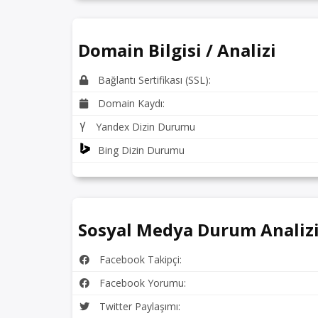
Domain Bilgisi / Analizi
Bağlantı Sertifikası (SSL):
Domain Kaydı:
Yandex Dizin Durumu
Bing Dizin Durumu
Sosyal Medya Durum Analiz
Facebook Takipçi:
Facebook Yorumu:
Twitter Paylaşımı: