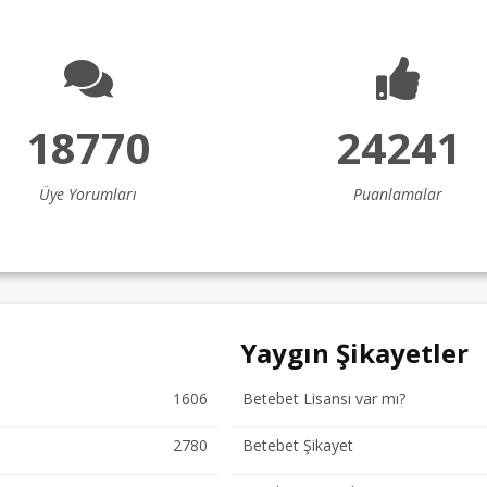
18770
24241
Üye Yorumları
Puanlamalar
Yaygın Şikayetler
1606
Betebet Lisansı var mı?
2780
Betebet Şikayet