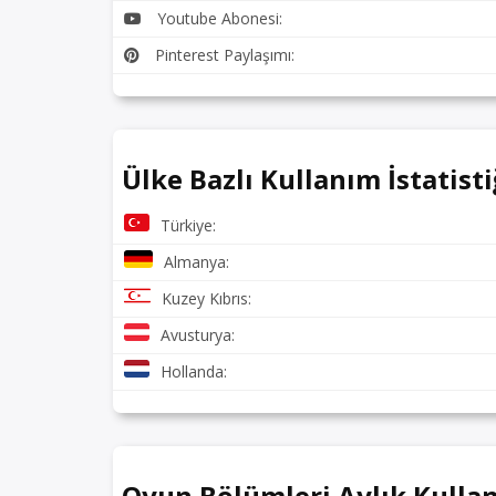
Youtube Abonesi:
Pinterest Paylaşımı:
Ülke Bazlı Kullanım İstatisti
Türkiye:
Almanya:
Kuzey Kıbrıs:
Avusturya:
Hollanda:
Oyun Bölümleri Aylık Kulla