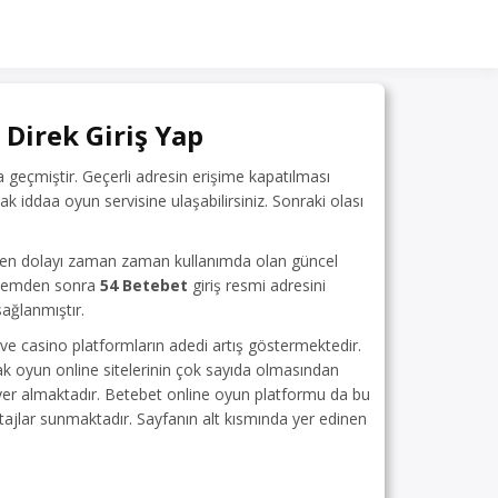
 Direk Giriş Yap
geçmiştir. Geçerli adresin erişime kapatılması
 iddaa oyun servisine ulaşabilirsiniz. Sonraki olası
sinden dolayı zaman zaman kullanımda olan güncel
 işlemden sonra
54 Betebet
giriş resmi adresini
sağlanmıştır.
ve casino platformların adedi artış göstermektedir.
k oyun online sitelerinin çok sayıda olmasından
u yer almaktadır. Betebet online oyun platformu da bu
ntajlar sunmaktadır. Sayfanın alt kısmında yer edinen