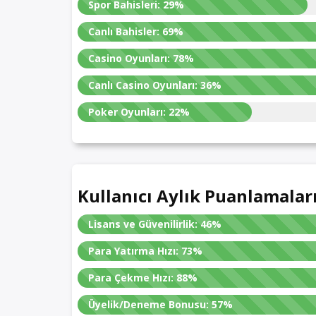
Spor Bahisleri:
29%
Canlı Bahisler:
69%
Casino Oyunları:
78%
Canlı Casino Oyunları:
36%
Poker Oyunları:
22%
Kullanıcı Aylık Puanlamalar
Lisans ve Güvenilirlik:
46%
Para Yatırma Hızı:
73%
Para Çekme Hızı:
88%
Üyelik/Deneme Bonusu:
57%