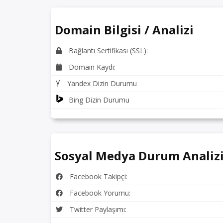
Domain Bilgisi / Analizi
Bağlantı Sertifikası (SSL):
Domain Kaydı:
Yandex Dizin Durumu
Bing Dizin Durumu
Sosyal Medya Durum Analiz
Facebook Takipçi:
Facebook Yorumu:
Twitter Paylaşımı: