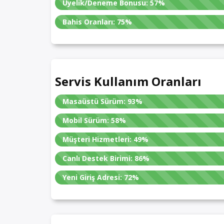
Üyelik/Deneme Bonusu:
57%
Bahis Oranları:
75%
Servis Kullanım Oranları
Masaüstü Sürüm:
93%
Mobil Sürüm:
58%
Müşteri Hizmetleri:
49%
Canlı Destek Birimi:
86%
Yeni Giriş Adresi:
72%