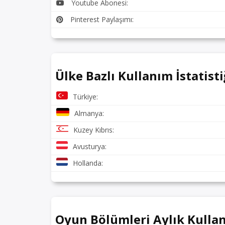
Youtube Abonesi:
Pinterest Paylaşımı:
Ülke Bazlı Kullanım İstatisti
Türkiye:
Almanya:
Kuzey Kıbrıs:
Avusturya:
Hollanda:
Oyun Bölümleri Aylık Kulla