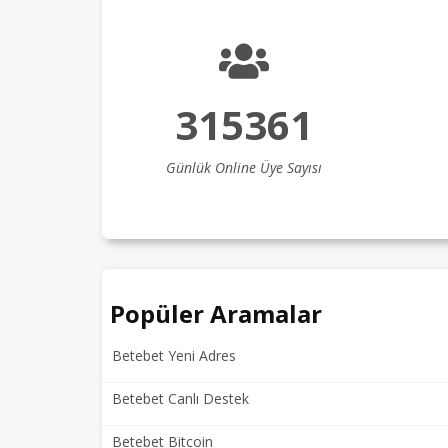
315361
Günlük Online Üye Sayısı
Popüler Aramalar
Betebet Yeni Adres
Betebet Canlı Destek
Betebet Bitcoin