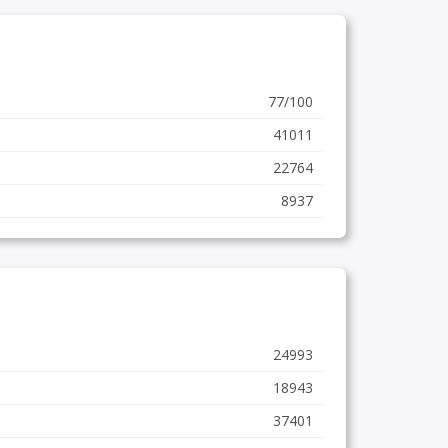
77/100
41011
22764
8937
24993
18943
37401