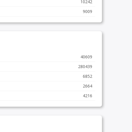
10242
9009
40609
280439
6852
2664
4216