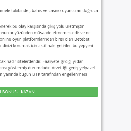
mele takibinde , bahis ve casino oyuncuları doğruca
rek bu olay karşısında çıkış yolu üretmiştir.
na kanunlar yüzünden müsaade etmemektedir ve ne
s online oyun platformlarından birisi olan Betebet
inizi korumak için aktif hale getirilen bu yepyeni
 nadir sitelerdendir. Faaliyete girdiği yıldan
rısı göstermiş durumdadır. Arzettiği geniş yelpazeli
ların yanında bugün BTK tarafından engellenmesi
İN BONUSU KAZAN!