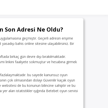
En Son Adresi Ne Oldu?
uygulamasına geçmiştir. Geçerli adresin erişime
adışı bahis online sitesine ulaşabilirsiniz. Bir
ftada birkaç gün devre dışı bırakılmaktadır.
esmi linkini faaliyete sokmuştur ve hesabına girmek
i fazlalaşmaktadır. bu sayede kanunsuz oyun
yısının çok olmasından dolayı Güvenilir kaçak oyun
e websitesi de bu konunun bilincine sahiptir ve bu
er alan istatistikler ışığında Betebet oyun servisi