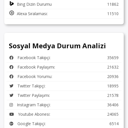
Bing Dizin Durumu
11862
Alexa Sıralaması:
11510
Sosyal Medya Durum Analizi
Facebook Takipçi:
35659
Facebook Paylaşımı:
21632
Facebook Yorumu:
20936
Twitter Takipçi:
18995
Twitter Paylaşımı:
21578
Instagram Takipçi:
36406
Youtube Abonesi:
24065
Google Takipçi:
6514