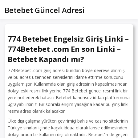
Skip
Betebet Güncel Adresi
to
content
774 Betebet Engelsiz Giriş Linki –
774Betebet .com En son Linki –
Betebet Kapandı mı?
774Betebet .com giriş adresi bundan böyle devreye alınmış
ve bu adres üzerinden servislerini idame ettirme sonucunu
uygulamıştır. Kullanımda olan giriş adresinin kapatılmasından
dolayı eski resmi link yerine 774 Betebet güncel resmi link bir
yere not ederek hatasız Betebet kanunsuz iddaa platformuna
uğrayabilirsiniz. Bir sonraki erişim yasağına kadar bu giriş linki
resmi adres olarak kalacaktır.
Ülke dışı çalışma yürüten çevirimiçi bahis ve casino sitelerinin
Türkiye sınırları içinde kaçak iddaa olarak lanse edilmesinden
dolayı arada bir kullanım dışı olmaktadır. Betebet’in de geçerli