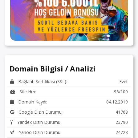
Domain Bilgisi / Analizi
Bağlantı Sertifikası (SSL):
Evet
Site Hızı:
95/100
Domain Kaydı:
04.12.2019
Google Dizin Durumu:
41768
Yandex Dizin Durumu
23790
Yahoo Dizin Durumu
24728