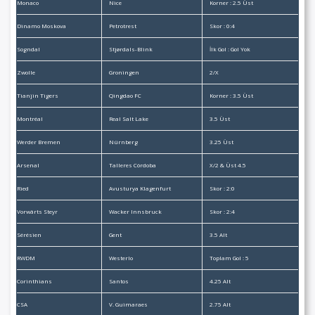
Monaco
Nice
Korner : 2.5 Üst
Dinamo Moskova
Petrotrest
Skor : 0:4
Sogndal
Stjørdals-Blink
İlk Gol : Gol Yok
Zwolle
Groningen
2/X
Tianjin Tigers
Qingdao FC
Korner : 3.5 Üst
Montréal
Real Salt Lake
3.5 Üst
Werder Bremen
Nürnberg
3.25 Üst
Arsenal
Talleres Córdoba
X/2 & Üst 4.5
Ried
Avusturya Klagenfurt
Skor : 2:0
Vorwärts Steyr
Wacker Innsbruck
Skor : 2:4
Sérésien
Gent
3.5 Alt
RWDM
Westerlo
Toplam Gol : 5
Corinthians
Santos
4.25 Alt
CSA
V. Guimaraes
2.75 Alt