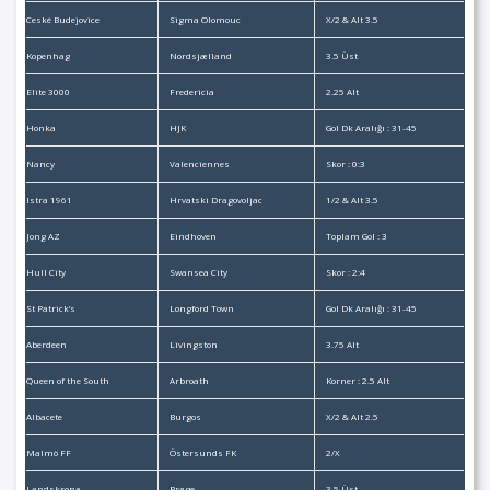
Ceské Budejovice
Sigma Olomouc
X/2 & Alt 3.5
Kopenhag
Nordsjælland
3.5 Üst
Elite 3000
Fredericia
2.25 Alt
Honka
HJK
Gol Dk Aralığı : 31-45
Nancy
Valenciennes
Skor : 0:3
Istra 1961
Hrvatski Dragovoljac
1/2 & Alt 3.5
Jong AZ
Eindhoven
Toplam Gol : 3
Hull City
Swansea City
Skor : 2:4
St Patrick’s
Longford Town
Gol Dk Aralığı : 31-45
Aberdeen
Livingston
3.75 Alt
Queen of the South
Arbroath
Korner : 2.5 Alt
Albacete
Burgos
X/2 & Alt 2.5
Malmö FF
Östersunds FK
2/X
Landskrona
Brage
3.5 Üst