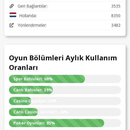
Geri Bağlantılar:
3535
Hollanda:
8350
Yönlendirmeler:
3482
Oyun Bölümleri Aylık Kullanım
Oranları
Spor Bahisleri:
68%
Canlı Bahisler:
39%
Casino Oyunları:
20%
Canlı Casino Oyunları:
26%
Poker Oyunları:
85%