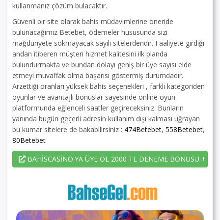
kullanmanız çözüm bulacaktır.
Güvenli bir site olarak bahis müdavimlerine öneride
bulunacağımız Betebet, ödemeler hususunda sizi
mağduriyete sokmayacak sayılı sitelerdendir. Faaliyete girdiği
andan itiberen müşteri hizmet kalitesini ilk planda
bulundurmakta ve bundan dolayı geniş bir üye sayısı elde
etmeyi muvaffak olma başarısı göstermiş durumdadır.
Arzettiği oranları yüksek bahis seçenekleri , farklı kategoriden
oyunlar ve avantajlı bonuslar sayesinde online oyun
platformunda eğlenceli saatler geçireceksiniz. Bunların
yanında bugün geçerli adresin kullanım dışı kalması uğrayan
bu kumar sitelere de bakabilirsiniz :
474Betebet
,
558Betebet
,
80Betebet
BAHİSCASİNO'YA ÜYE OL 2000 TL DENEME BONUSU + 225