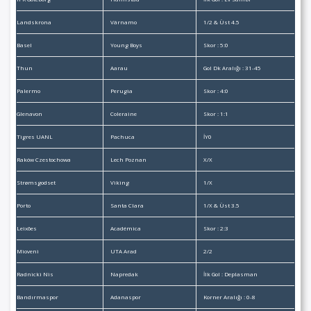
Landskrona
Värnamo
1/2 & Üst 4.5
Basel
Young Boys
Skor : 5:0
Thun
Aarau
Gol Dk Aralığı : 31-45
Palermo
Perugia
Skor : 4:0
Glenavon
Coleraine
Skor : 1:1
Tigres UANL
Pachuca
İY0
Raków Czestochowa
Lech Poznan
X/X
Strømsgodset
Viking
1/X
Porto
Santa Clara
1/X & Üst 3.5
Leixões
Académica
Skor : 2:3
Mioveni
UTA Arad
2/2
Radnicki Nis
Napredak
İlk Gol : Deplasman
Bandırmaspor
Adanaspor
Korner Aralığı : 0-8