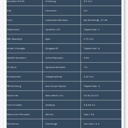
Greuther Fürth
Freiburg
3.5 Üst
PSG
Clermont
X/2
Ural
Lokomotiv Moskova
Gol Dk Aralığı : 31-45
Strømmen
Sandnes Ulf
Toplam Gol : 9
RKC Waalwijk
Ajax
2.75 Üst
Hubei Zhongbo
Qingdao FC
Toplam Gol : 8
Seattle Sounders
SJ Earthquakes
4 Alt
St. Pauli
Dynamo Dresden
1/X
Estudiantes
Independiente
3.25 Üst
RB Salzburg
Avusturya Viyana
Toplam Gol : 4
Grazer AK
Blau-Weiß Linz
X/2 & Üst 3.5
Sint-Truiden
Antwerp
X & Alt 2.5
Mouscron-Péruwelz
Deinze
Skor : 4:4
Palmeiras
Flamengo
Sarı Kart : 0-3