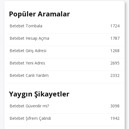
Popüler Aramalar
Betebet Tombala
1724
Betebet Hesap Açma
1787
Betebet Giriş Adresi
1268
Betebet Yeni Adres
2695
Betebet Canlı Yardım
2332
Yaygın Şikayetler
Betebet Güvenilir mi?
3098
Betebet Şifrem Çalındı
1942