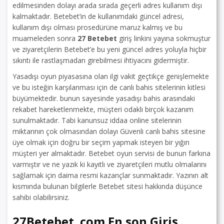
edilmesinden dolayı arada sırada geçerli adres kullanım dışı
kalmaktadır. Betebet’in de kullanımdaki güncel adresi,
kullanım dışı olması prosedürüne maruz kalmış ve bu
muameleden sonra
27 Betebet
giriş linkini yayına sokmuştur
ve ziyaretçilerin Betebet’e bu yeni güncel adres yoluyla hiçbir
sıkıntı ile rastlaşmadan girebilmesi ihtiyacını gidermiştir.
Yasadışı oyun piyasasına olan ilgi vakit geçtikçe genişlemekte
ve bu isteğin karşılanması için de canlı bahis sitelerinin kitlesi
büyümektedir. bunun sayesinde yasadışı bahis arasındaki
rekabet hareketlenmekte, müşteri odaklı birçok kazanım
sunulmaktadır. Tabi kanunsuz iddaa online sitelerinin
miktarının çok olmasından dolayı Güvenli canlı bahis sitesine
üye olmak için doğru bir seçim yapmak isteyen bir yığın
müşteri yer almaktadır. Betebet oyun servisi de bunun farkına
varmıştır ve ne yazık ki kayıtlı ve ziyaretçileri mutlu olmalarını
sağlamak için daima resmi kazançlar sunmaktadır. Yazının alt
kısmında bulunan bilgilerle Betebet sitesi hakkında düşünce
sahibi olabilirsiniz.
27Betebet .com En son Giriş