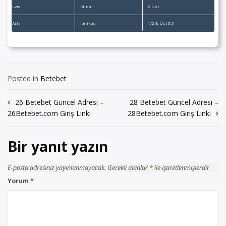
Lviv
Minai
2 Üst
Aris
Ionikos
1/2 & Üst 3.5
Posted in
Betebet
Yazı
26 Betebet Güncel Adresi –
28 Betebet Güncel Adresi –
26Betebet.com Giriş Linki
28Betebet.com Giriş Linki
gezinmesi
Bir yanıt yazın
E-posta adresiniz yayınlanmayacak.
Gerekli alanlar
*
ile işaretlenmişlerdir
Yorum
*