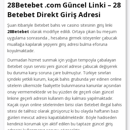
28Betebet .com Güncel Linki – 28
Betebet Direkt Giriş Adresi
Şuan itibariyle Betebet bahis ve casino sitesinin giriş linki
28Betebet
olarak modifiye edildi. Ortaya çıkan bu meşum
uygulama sonrasında , hesabına girmek isteyenler çabucak
muallağa kapılarak yepyeni giriş adresi bulma eforuna
koyulmaktadır.
Durmadan hizmet sunmak için yoğun tempoyla çabalayan
Betebet oyun servisi yeni güncel adrese çabucak değişerek
bu duruma karşı soruna çare bulmuştur. Türkiye sınırları
içindeki yetkili kurum, kaçak bahis grubunda yer edinen online
sitelerin ülkemizde faaliyette bulunmasına kanunlar açısından
onay vermemektedir ve bu yüzden de geçerli olan güncel
linkine geçerli adresin kullanım dışı kalması yapılmaktadır.
Kaçak oyun online sitelerinden birisi olan Betebet illegal bahis
sitesi de talihsiz olarak görüyoruz ki bu olayda haftanın bazı
günleri mevcut adresi kapatılabilmektedir. Böyle hadiseden
kendinizi korumak için aktif edilen bu taptaze güncel giriş