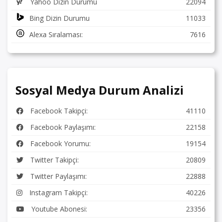
Yahoo Dizin Durumu
22094
Bing Dizin Durumu
11033
Alexa Sıralaması:
7616
Sosyal Medya Durum Analizi
Facebook Takipçi:
41110
Facebook Paylaşımı:
22158
Facebook Yorumu:
19154
Twitter Takipçi:
20809
Twitter Paylaşımı:
22888
Instagram Takipçi:
40226
Youtube Abonesi:
23356