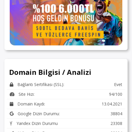
Domain Bilgisi / Analizi
Bağlantı Sertifikası (SSL):
Evet
Site Hızı:
94/100
Domain Kaydı:
13.04.2021
Google Dizin Durumu:
38804
Yandex Dizin Durumu
23308