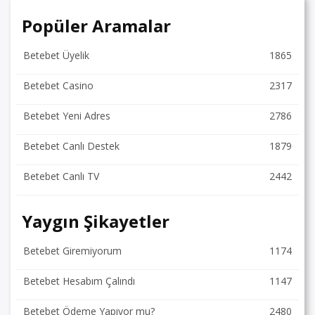
Popüler Aramalar
Betebet Üyelik
1865
Betebet Casino
2317
Betebet Yeni Adres
2786
Betebet Canlı Destek
1879
Betebet Canlı TV
2442
Yaygın Şikayetler
Betebet Giremiyorum
1174
Betebet Hesabım Çalındı
1147
Betebet Ödeme Yapıyor mu?
2480