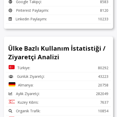
Google Takipçi:
8583
Pinterest Paylaşımı:
8120
Linkedin Paylaşımı:
10233
Ülke Bazlı Kullanım İstatistiği /
Ziyaretçi Analizi
Türkiye:
80292
Günlük Ziyaretçi:
43223
Almanya:
20758
Aylık Ziyaretçi:
282049
Kuzey Kıbrıs:
7637
Organik Trafik:
10854