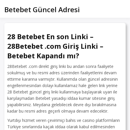
Skip
Betebet Güncel Adresi
to
content
28 Betebet En son Linki –
28Betebet .com Giriş Linki –
Betebet Kapandı mı?
28Betebet .com direkt giriş linki bu andan sonra faaliyete
sokulmuş ve bu resmi adres üzerinden faaliyetlerini devam
ettirme kararına varmıştır. Kullanımda olan güncel adresinin
engellenmesindan dolayı kullanılamaz hale gelen link yerine
28 Betebet güncel giriş linki kullanmaya başlayarak uyarı ile
karşılaşmadan Betebet yasadışı iddaa kumar sitesine giriş
yapabilirsiniz. Meydana gelebilecek devre dışı bırakılmasına
kadar bu resmi adres geçerli olmaya devam edecektir.
Yurtdışı hizmet veren çevirimiçi bahis ve casino platformların
Türkiye sınırlarında kaçak iddaa olarak kabul edilmesinden