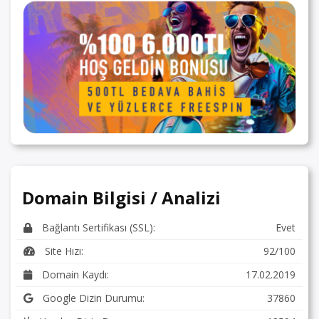
Domain Bilgisi / Analizi
Bağlantı Sertifikası (SSL):
Evet
Site Hızı:
92/100
Domain Kaydı:
17.02.2019
Google Dizin Durumu:
37860