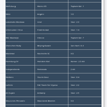
Wolfsburg
Mainz 05
Toplam Gol : 1
Metz
Angers
1/2
Lokomotiv Moskova
Ural
Skor : 2:3
Ullensaker / Kisa
Fredrikstad
Skor : 1:4
RKC Waalwijk
Vitesse
Toplam Gol : 7
Shenzhen Ruby
Beijing Guoan
Sarı Kart : 0-3
Montréal
Nashville SC
X/2
Hamburg SV
Holstein Kiel
Korner : 2.5 Alt
Independiente
Patronato
2 Alt
Wattens
Sturm Graz
Skor : 0:4
Lafnitz
FAC Team für Viyana
Skor : 2:2
AS Eupen
Antwerp
Skor : 2:5
Mouscron-Péruwelz
Waasland-Beveren
X/2