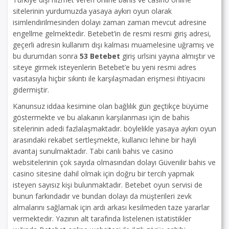
sitelerinin yurdumuzda yasaya aykırı oyun olarak
isimlendirilmesinden dolayı zaman zaman mevcut adresine
engellme gelmektedir. Betebet’in de resmi resmi giriş adresi,
geçerli adresin kullanım dışı kalması muamelesine uğramış ve
bu durumdan sonra
53 Betebet
giriş urlsini yayına almıştır ve
siteye girmek isteyenlerin Betebet’e bu yeni resmi adres
vasıtasıyla hiçbir sıkıntı ile karşılaşmadan erişmesi ihtiyacını
gidermiştir.
Kanunsuz iddaa kesimine olan bağlılık gün geçtikçe büyüme
göstermekte ve bu alakanın karşılanması için de bahis
sitelerinin adedi fazlalaşmaktadır. böylelikle yasaya aykırı oyun
arasındaki rekabet sertleşmekte, kullanıcı lehine bir hayli
avantaj sunulmaktadır. Tabi canlı bahis ve casino
websitelerinin çok sayıda olmasından dolayı Güvenilir bahis ve
casino sitesine dahil olmak için doğru bir tercih yapmak
isteyen sayısız kişi bulunmaktadır. Betebet oyun servisi de
bunun farkındadır ve bundan dolayı da müşterileri zevk
almalarını sağlamak için ardı arkası kesilmeden taze yararlar
vermektedir. Yazının alt tarafında listelenen istatistikler