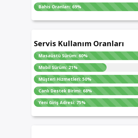
Bahis Oranları:
69%
Servis Kullanım Oranları
Masaüstü Sürüm:
60%
Mobil Sürüm:
21%
Müşteri Hizmetleri:
50%
Canlı Destek Birimi:
68%
Yeni Giriş Adresi:
75%