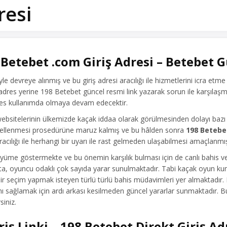
resi
8Betebet .com Giriş Adresi – Betebet G
e devreye alınmış ve bu giriş adresi aracılığı ile hizmetlerini icra etm
dres yerine 198 Betebet güncel resmi link yazarak sorun ile karşılaşma
dres kullanımda olmaya devam edecektir.
 websitelerinin ülkemizde kaçak iddaa olarak görülmesinden dolayı baz
 engellenmesi prosedürüne maruz kalmış ve bu hâlden sonra
198 Betebe
acılığı ile herhangi bir uyarı ile rast gelmeden ulaşabilmesi amaçlanmış
üme göstermekte ve bu önemin karşılık bulması için de canlı bahis ve c
a, oyuncu odaklı çok sayıda yarar sunulmaktadır. Tabi kaçak oyun kuma
ir seçim yapmak isteyen türlü türlü bahis müdavimleri yer almaktadır. 
ı sağlamak için ardı arkası kesilmeden güncel yararlar sunmaktadır. B
siniz.
iş Linki – 198 Betebet Direkt Giriş Ad