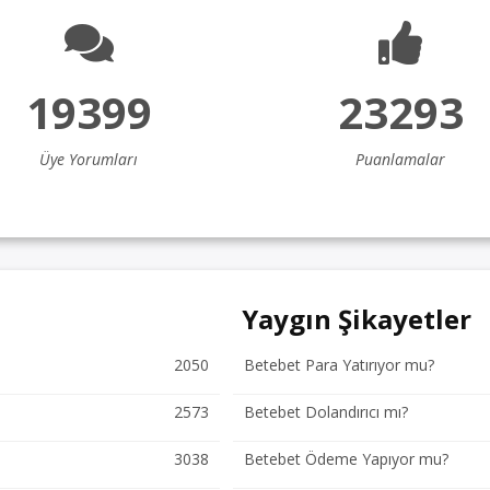
19399
23293
Üye Yorumları
Puanlamalar
Yaygın Şikayetler
2050
Betebet Para Yatırıyor mu?
2573
Betebet Dolandırıcı mı?
3038
Betebet Ödeme Yapıyor mu?