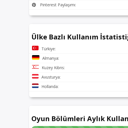
Pinterest Paylaşımı:
Ülke Bazlı Kullanım İstatisti
Türkiye:
Almanya:
Kuzey Kıbrıs:
Avusturya:
Hollanda:
Oyun Bölümleri Aylık Kulla