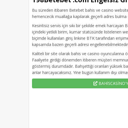
Bu süreden itibaren Betebet bahis ve casino websites
hemencecik muallağa kapılarak geçerli adres bulma u
Kesintisiz servis için sıkı bir şekilde emek harcayan 
içindeki yetkili birim, kumar statüsünde listelenen
biçimde kullanılan giriş linkine BTK tarafından eriş
kapsamda bazen geçerli adresi engellenebilmektedir. 
Kaliteli bir site olarak bahis ve casino oyuncuların
Faaliyete girdiği dönemden itiberen müşteri memnuni
göstermiş durumdadır. Bahşettiği oranları yüksek bahi
anlar harcayacaksınız. Yine bugün kullanım dışı olmas
BAHİSCASİNO'Y