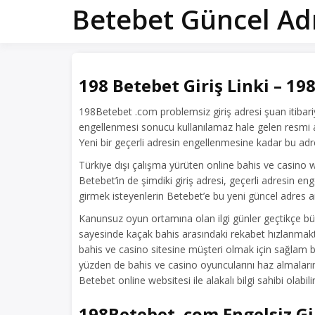
Skip
Betebet Güncel Ad
to
content
198 Betebet Giriş Linki – 19
198Betebet .com problemsiz giriş adresi şuan itibariyl
engellenmesi sonucu kullanılamaz hale gelen resmi a
Yeni bir geçerli adresin engellenmesine kadar bu a
Türkiye dışı çalışma yürüten online bahis ve casino
Betebet’in de şimdiki giriş adresi, geçerli adresin
girmek isteyenlerin Betebet’e bu yeni güncel adres ar
Kanunsuz oyun ortamına olan ilgi günler geçtikçe büy
sayesinde kaçak bahis arasındaki rekabet hızlanmakt
bahis ve casino sitesine müşteri olmak için sağlam b
yüzden de bahis ve casino oyuncularını haz almaların
Betebet online websitesi ile alakalı bilgi sahibi olabilir
198Betebet .com Engelsiz Gir