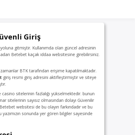
üvenli Giriş
e yoluna gitmiştir. Kullanımda olan güncel adresinin
dan Betebet kaçak iddaa websitesine girebilirsiniz.
ı zamanlar BTK tarafından erişime kapatılmaktadır.
t
giriş resmi giriş adresini aktifleştirmiştir ve siteye
tır.
asino sitelerinin fazlalığı yükselmektedir. bunun
r sitelerinin sayısız olmasından dolayı Güvenilir
Betebet websitesi de bu olayın farkındadır ve bu
u yazımızın sonunda yer gören bilgiler sayesinde
resi