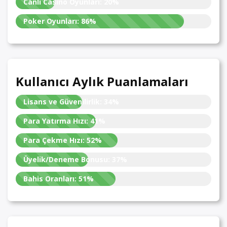
Canlı Casino Oyunları:
20%
Poker Oyunları:
86%
Kullanıcı Aylık Puanlamaları
Lisans ve Güvenilirlik:
34%
Para Yatırma Hızı:
41%
Para Çekme Hızı:
52%
Üyelik/Deneme Bonusu:
37%
Bahis Oranları:
51%