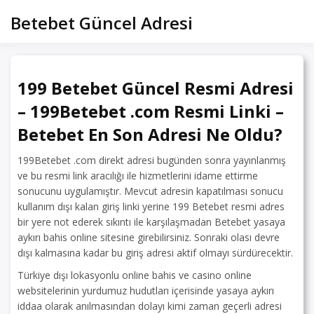
Skip
Betebet Güncel Adresi
to
content
199 Betebet Güncel Resmi Adresi
– 199Betebet .com Resmi Linki –
Betebet En Son Adresi Ne Oldu?
199Betebet .com direkt adresi bugünden sonra yayınlanmış
ve bu resmi link aracılığı ile hizmetlerini idame ettirme
sonucunu uygulamıştır. Mevcut adresin kapatılması sonucu
kullanım dışı kalan giriş linki yerine 199 Betebet resmi adres
bir yere not ederek sıkıntı ile karşılaşmadan Betebet yasaya
aykırı bahis online sitesine girebilirsiniz. Sonraki olası devre
dışı kalmasına kadar bu giriş adresi aktif olmayı sürdürecektir.
Türkiye dışı lokasyonlu online bahis ve casino online
websitelerinin yurdumuz hudutları içerisinde yasaya aykırı
iddaa olarak anılmasından dolayı kimi zaman geçerli adresi