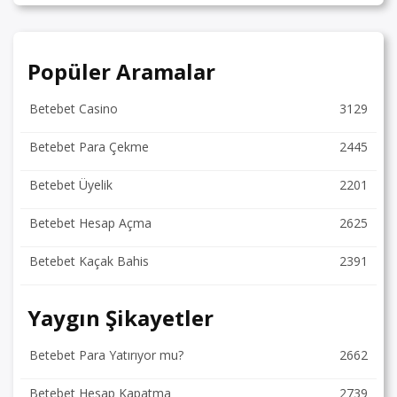
Popüler Aramalar
Betebet Casino
3129
Betebet Para Çekme
2445
Betebet Üyelik
2201
Betebet Hesap Açma
2625
Betebet Kaçak Bahis
2391
Yaygın Şikayetler
Betebet Para Yatırıyor mu?
2662
Betebet Hesap Kapatma
2739