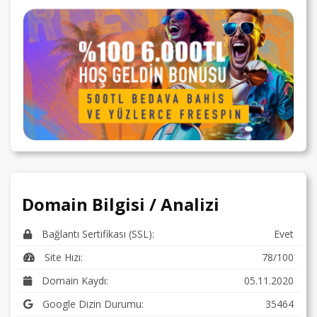
Domain Bilgisi / Analizi
Bağlantı Sertifikası (SSL):
Evet
Site Hızı:
78/100
Domain Kaydı:
05.11.2020
Google Dizin Durumu:
35464