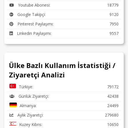
Youtube Abonesi:
18779
Google Takipçi:
9120
Pinterest Paylaşımı:
7950
Linkedin Paylaşımı:
9557
Ülke Bazlı Kullanım İstatistiği /
Ziyaretçi Analizi
Türkiye:
79172
Günlük Ziyaretçi:
42438
Almanya:
24499
Aylık Ziyaretçi:
279680
Kuzey Kıbrıs:
10650