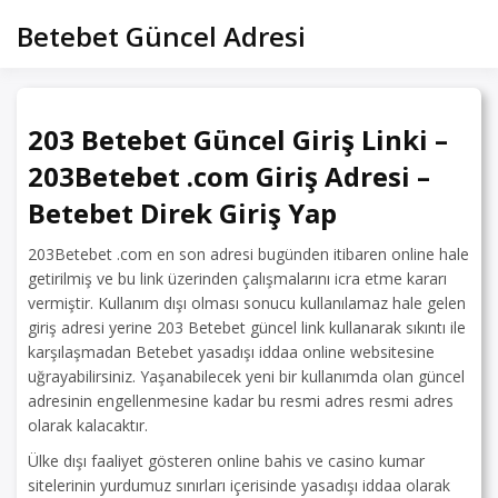
Skip
Betebet Güncel Adresi
to
content
203 Betebet Güncel Giriş Linki –
203Betebet .com Giriş Adresi –
Betebet Direk Giriş Yap
203Betebet .com en son adresi bugünden itibaren online hale
getirilmiş ve bu link üzerinden çalışmalarını icra etme kararı
vermiştir. Kullanım dışı olması sonucu kullanılamaz hale gelen
giriş adresi yerine 203 Betebet güncel link kullanarak sıkıntı ile
karşılaşmadan Betebet yasadışı iddaa online websitesine
uğrayabilirsiniz. Yaşanabilecek yeni bir kullanımda olan güncel
adresinin engellenmesine kadar bu resmi adres resmi adres
olarak kalacaktır.
Ülke dışı faaliyet gösteren online bahis ve casino kumar
sitelerinin yurdumuz sınırları içerisinde yasadışı iddaa olarak