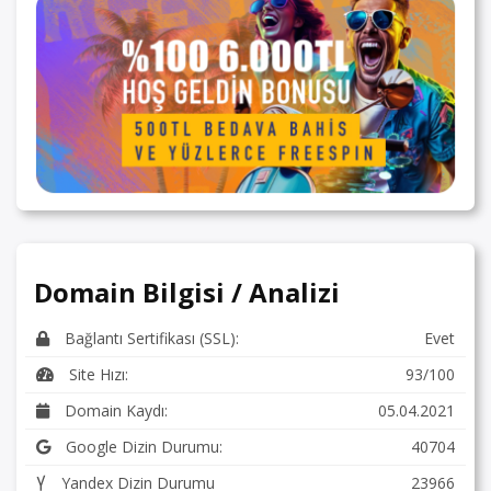
Domain Bilgisi / Analizi
Bağlantı Sertifikası (SSL):
Evet
Site Hızı:
93/100
Domain Kaydı:
05.04.2021
Google Dizin Durumu:
40704
Yandex Dizin Durumu
23966