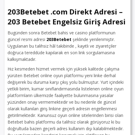
203Betebet .com Direkt Adresi –
203 Betebet Engelsiz Giriş Adresi
Bugünden sonra Betebet bahis ve casino platformunun
güncel resmi adresi
203Betebet
şeklinde yenilenmiştir.
Uygulanan bu talihsiz hâl takibinde , kayıtlı ve ziyaretçiler
doğruca tereddüde kapılarak en son link sorgulamasına
kalkışmaktadır.
Hız kesmeden hizmet vermek için yüksek kalitede çalışma
yürüten Betebet online oyun platformu yeni linke derhal
değişerek bu duruma karşı çıkış yolu bulmuştur. Yurt içindeki
yetkili birim, kumar sınıflandırmasında listelenen online oyun
platformların ülkemizde faaliyette bulunmasına yasalar
yüzünden onay vermemektedir ve bu nedenle de güncel
olarak kullanılan giriş linkine geçerli adresin engellenmesi
getirilmektedir. Kanunsuz oyun online sitelerinden birisi olan
Betebet bahis platformu da talihsiz olarak görüyoruz ki bu
doğrultuda bazen geçerli adres kullanım dışı kalabilmektedir.