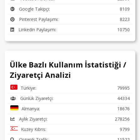
Google Takipçi:
8109
Pinterest Paylaşımı:
8223
Linkedin Paylaşımı:
10750
Ülke Bazlı Kullanım İstatistiği /
Ziyaretçi Analizi
Türkiye:
79995
Günlük Ziyaretçi:
44334
Almanya:
18676
Aylık Ziyaretçi:
278256
Kuzey Kıbrıs:
9799
Organik Trafik:
11522