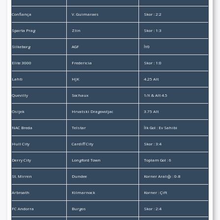
Confiança
V. Guimaraes
Skor : 2:2
Sparta Prag
Zlín
Skor : 1:3
Silkeborg
AGF
İY0
Elite 3000
Fredericia
Skor : 1:0
Lahti
HJK
4.25 Alt
Quevilly
Sochaux
1/X & Alt 4.5
Osijek
Hrvatski Dragovoljac
3.75 Alt
NAC Breda
Telstar
İlk Gol : Ev Sahibi
Hull City
Cardiff City
Skor : 3:4
Derry City
Longford Town
Toplam Gol : 6
St. Mirren
Dundee
Korner Aralığı : 0-8
Arbroath
Kilmarnock
Korner : Çift
FC Andorra
Burgos
Skor : 2:4