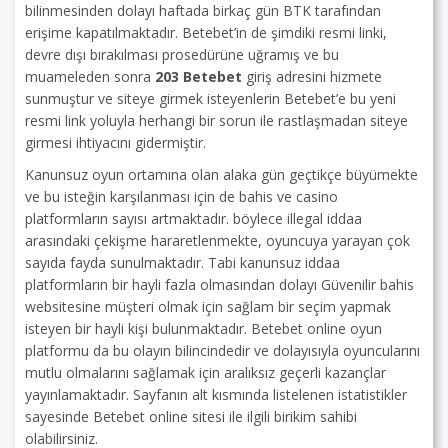
bilinmesinden dolayı haftada birkaç gün BTK tarafından
erişime kapatılmaktadır. Betebet’in de şimdiki resmi linki,
devre dışı bırakılması prosedürüne uğramış ve bu
muameleden sonra
203 Betebet
giriş adresini hizmete
sunmuştur ve siteye girmek isteyenlerin Betebet’e bu yeni
resmi link yoluyla herhangi bir sorun ile rastlaşmadan siteye
girmesi ihtiyacını gidermiştir.
Kanunsuz oyun ortamına olan alaka gün geçtikçe büyümekte
ve bu isteğin karşılanması için de bahis ve casino
platformların sayısı artmaktadır. böylece illegal iddaa
arasındaki çekişme hararetlenmekte, oyuncuya yarayan çok
sayıda fayda sunulmaktadır. Tabi kanunsuz iddaa
platformların bir hayli fazla olmasından dolayı Güvenilir bahis
websitesine müşteri olmak için sağlam bir seçim yapmak
isteyen bir hayli kişi bulunmaktadır. Betebet online oyun
platformu da bu olayın bilincindedir ve dolayısıyla oyuncularını
mutlu olmalarını sağlamak için aralıksız geçerli kazançlar
yayınlamaktadır. Sayfanın alt kısmında listelenen istatistikler
sayesinde Betebet online sitesi ile ilgili birikim sahibi
olabilirsiniz.