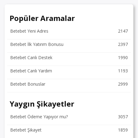
Popüler Aramalar
Betebet Yeni Adres
2147
Betebet İlk Yatırım Bonusu
2397
Betebet Canlı Destek
1990
Betebet Canlı Yardım
1193
Betebet Bonuslar
2999
Yaygın Şikayetler
Betebet Ödeme Yapıyor mu?
3057
Betebet Şikayet
1859