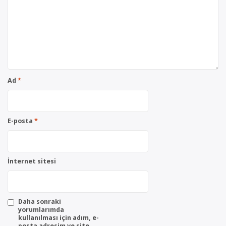
Ad
*
E-posta
*
İnternet sitesi
Daha sonraki
yorumlarımda
kullanılması için adım, e-
posta adresim ve site