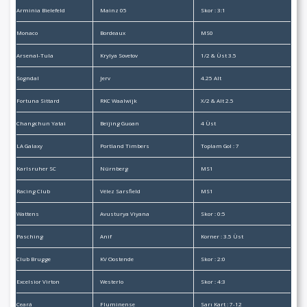
Arminia Bielefeld
Mainz 05
Skor : 3:1
Monaco
Bordeaux
MS0
Arsenal-Tula
Krylya Sovetov
1/2 & Üst 3.5
Sogndal
Jerv
4.25 Alt
Fortuna Sittard
RKC Waalwijk
X/2 & Alt 2.5
Changchun Yatai
Beijing Guoan
4 Üst
LA Galaxy
Portland Timbers
Toplam Gol : 7
Karlsruher SC
Nürnberg
MS1
Racing Club
Vélez Sarsfield
MS1
Wattens
Avusturya Viyana
Skor : 0:5
Pasching
Anif
Korner : 3.5 Üst
Club Brugge
KV Oostende
Skor : 2:0
Excelsior Virton
Westerlo
Skor : 4:3
Ceará
Fluminense
Sarı Kart : 7-12