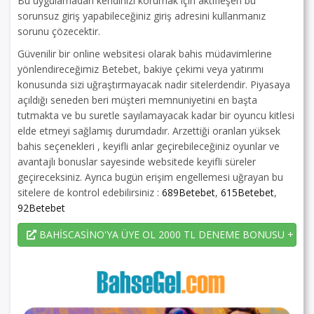
Bu uygulamadan kendinizi korumak için aktifleşen bu
sorunsuz giriş yapabileceğiniz giriş adresini kullanmanız
sorunu çözecektir.
Güvenilir bir online websitesi olarak bahis müdavimlerine
yönlendireceğimiz Betebet, bakiye çekimi veya yatırımı
konusunda sizi uğraştırmayacak nadir sitelerdendir. Piyasaya
açıldığı seneden beri müşteri memnuniyetini en başta
tutmakta ve bu suretle sayılamayacak kadar bir oyuncu kitlesi
elde etmeyi sağlamış durumdadır. Arzettiği oranları yüksek
bahis seçenekleri , keyifli anlar geçirebileceğiniz oyunlar ve
avantajlı bonuslar sayesinde websitede keyifli süreler
geçireceksiniz. Ayrıca bugün erişim engellemesi uğrayan bu
sitelere de kontrol edebilirsiniz :
689Betebet
,
615Betebet
,
92Betebet
BAHİSCASİNO'YA ÜYE OL 2000 TL DENEME BONUSU + 225